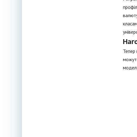
профіл
валюту
класам
універ
Наг
Тепер 
можуть
моделе