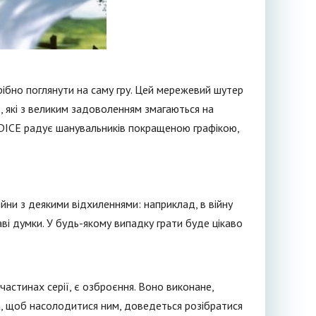
рібно поглянути на саму гру. Цей мережевий шутер
, які з великим задоволенням змагаються на
я DICE радує шанувальників покращеною графікою,
йни з деякими відхиленнями: наприклад, в війну
ві думки. У будь-якому випадку грати буде цікаво
 частинах серії, є озброєння. Воно виконане,
да, щоб насолодитися ним, доведеться розібратися