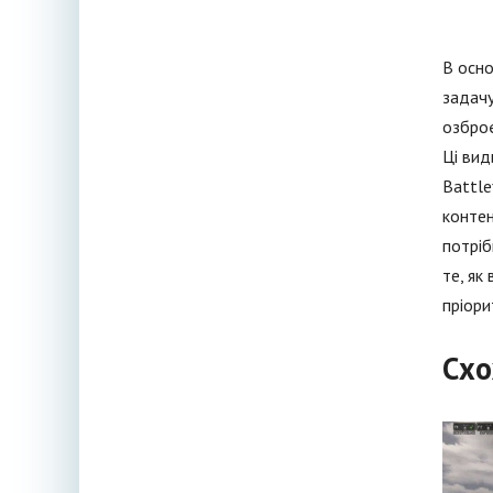
В осно
задачу
озброє
Ці вид
Battle
контен
потріб
те, як
пріори
Схо