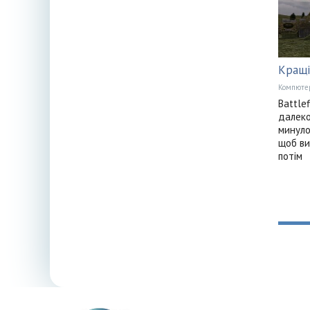
Кращі
Компюте
Battle
далеко
минуло
щоб ви
потім