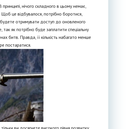
В принципі, нічого складного в цьому немає,
. Щоб це відбувалося, потрібно боротися,
ви будете отримувати доступ до оновленого
е, так як потрібно буде заплатити спеціальну
енах битв. Правда, її кількість набагато менше
ре постаратися.
 тільки ви досягнете високого рівня розвитку