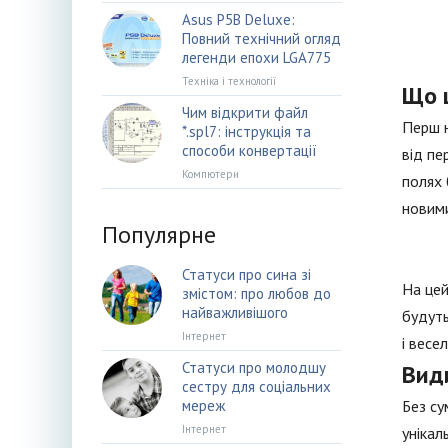
Asus P5B Deluxe:
Повний технічний огляд
легенди епохи LGA775
Техніка і технології
Що ц
Чим відкрити файл
Перш н
*.spl7: інструкція та
способи конвертації
від пе
Компютери
полях 
новими
Популярне
Статуси про сина зі
На цей
змістом: про любов до
найважливішого
будуть
Інтернет
і весел
Статуси про молодшу
Види
сестру для соціальних
мереж
Без су
Інтернет
унікал