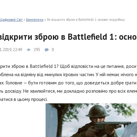
 Цифровий Світ
»
Компютери
» Як відкрити зброю в Battlefield 1: основні подробиці
відкрити зброю в Battlefield 1: осн
1.2019, 22:49
295
0
крити зброю в Battlefield 1? Щоб відповісти на це питання, доси
блена на відміну від минулих ігрових частин. У ній немає нічого
х. Головне — бути готовим до того, що доведеться добре грати 
сть досвіду. Не хвилюйтеся, ми докладно розповімо про всіх елем
атися в цьому процесі.