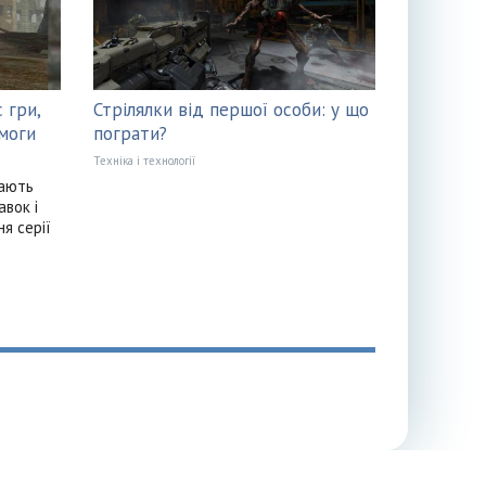
с гри,
Стрілялки від першої особи: у що
моги
пограти?
Техніка і технології
кають
авок і
ня серії