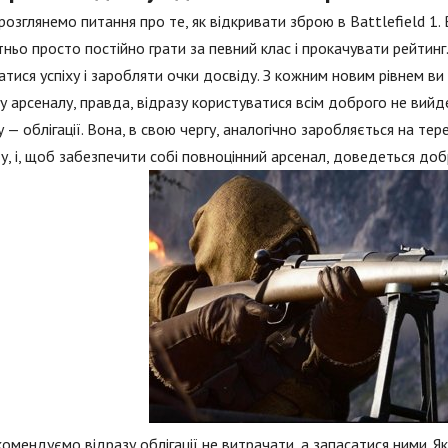
розглянемо питання про те, як відкривати зброю в Battlefield 1. 
ньо просто постійно грати за певний клас і прокачувати рейтинг
тися успіху і заробляти очки досвіду. З кожним новим рівнем 
у арсеналу, правда, відразу користуватися всім доброго не вийд
 — облігації. Вона, в свою чергу, аналогічно заробляється на тер
у, і, щоб забезпечити собі повноцінний арсенал, доведеться доб
омендуємо відразу облігації не витрачати, а запасатися ними. Як