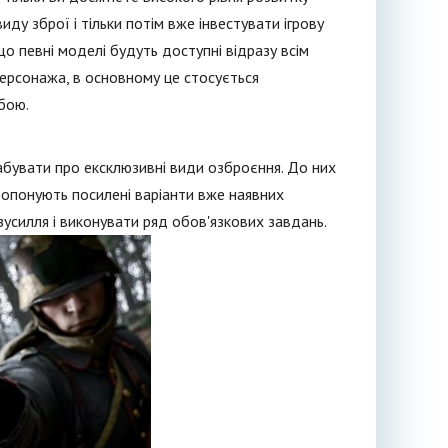
у зброї і тільки потім вже інвестувати ігрову
о певні моделі будуть доступні відразу всім
персонажа, в основному це стосується
 бою.
забувати про ексклюзивні види озброєння. До них
пропонують посилені варіанти вже наявних
зусилля і виконувати ряд обов'язкових завдань.