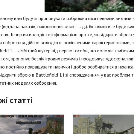
вному вам будуть пропонувати озброюватися певними видами зб
 (віддача наказів, накопичення очок і т. д.). Як тільки все буде в
ння. Тепер ви володієте інформацією про те, як відкрити зброю
и озброєння дійсно володіють поліпшеними характеристиками, 
field 1 — амбітний шутер від першої особи, що володіє глибоки
том, пропонує безліч ігрових режимів і продовжує удосконалюва
но постійно покращувати навички і добре розбиратися в нюансах
 відкрити зброю в Battlefield 1 і зі спорядженням у вас проблем
тетних моделях озброєння.
жі статті