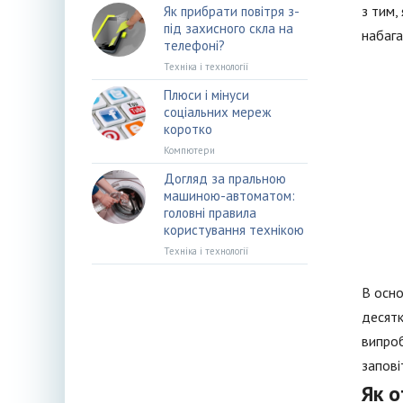
з тим,
Як прибрати повітря з-
під захисного скла на
набага
телефоні?
Техніка і технології
Плюси і мінуси
соціальних мереж
коротко
Компютери
Догляд за пральною
машиною-автоматом:
головні правила
користування технікою
Техніка і технології
В осно
десятк
випроб
запові
Як 