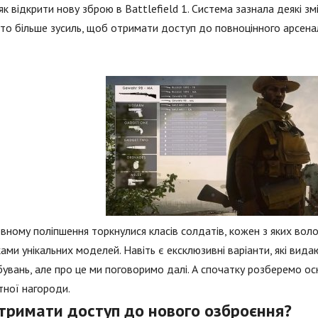
 як відкрити нову зброю в Battlefield 1. Система зазнала деякі з
то більше зусиль, щоб отримати доступ до повноцінного арсена
вному поліпшення торкнулися класів солдатів, кожен з яких воло
ами унікальних моделей. Навіть є ексклюзивні варіанти, які вида
увань, але про це ми поговоримо далі. А спочатку розберемо ос
тної нагороди.
отримати доступ до нового озброєння?