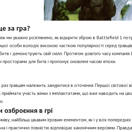
е за гра?
іж ми уважно розглянемо, як відкрити зброю в Battlefield 1 пот
ршої особи володіє високою часткою популярності серед гравців
битв і демонструють свій скілл. Протягом довгого часу компані
 просторами для битв і пропонує оновлені часові епохи.
 раз гравцям належить зануритися в оточення Першої світової ві
 приймати участь жінки з імплантатами, що вже наводить на ціка
о.
 озброєння в грі
мніву, найбільш цікавим ігровим елементом, як і у всіх попередніх
ьна і практично повністю відповідає канонічним версіями. Прав