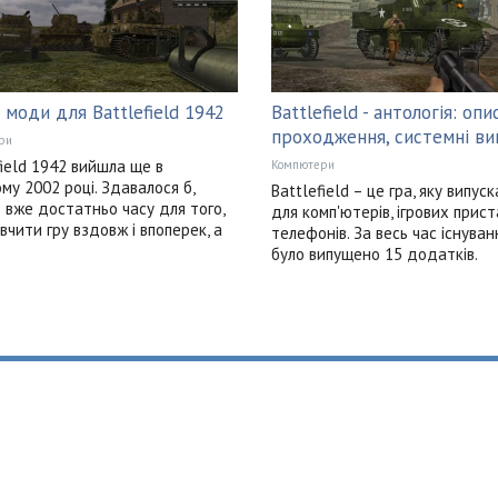
 моди для Battlefield 1942
Battlefield - антологія: опи
проходження, системні ви
ри
field 1942 вийшла ще в
Компютери
му 2002 році. Здавалося б,
Battlefield – це гра, яку випус
 вже достатньо часу для того,
для комп'ютерів, ігрових прист
вчити гру вздовж і впоперек, а
телефонів. За весь час існуван
було випущено 15 додатків.