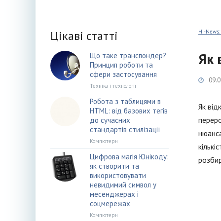
Цікаві статті
Hi-News:
Як 
Що таке транспондер?
Принцип роботи та
сфери застосування
09.0
Техніка і технології
Робота з таблицями в
Як від
HTML: від базових тегів
переро
до сучасних
стандартів стилізації
нюанса
Компютери
кількі
Цифрова магія Юнікоду:
розбир
як створити та
використовувати
невидимий символ у
месенджерах і
соцмережах
Компютери