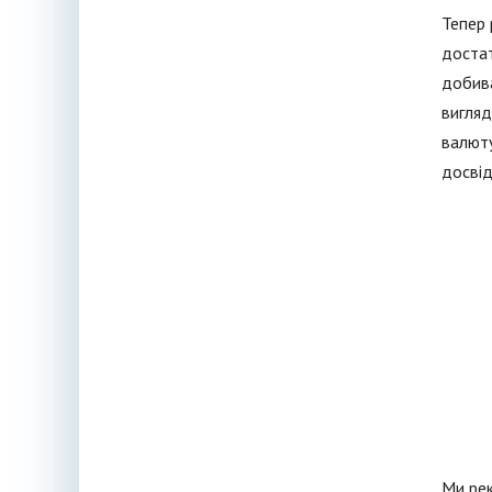
Тепер 
достат
добива
вигляд
валюту
досвід
Ми рек