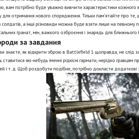
ю, вам потрібно буде уважно вивчити характеристики кожного вид
 для отримання нового спорядження. Тільки пам'ятайте про те, щ
 солдатів, а інші різновиди можна буде взяти лише на певному 
сальних гранат, мін, важкого озброєння і знарядь для ближнього
ороди за завдання
ви знаєте, як відкрити зброю в Battlefield 1 щоправда, не слід 
 ставитися які-небудь іменні рідкісні гармати, нерідко гравцям 
й і т. д. Щоб роздобути подібне, потрібно докласти додаткові 