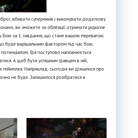
рої, вбивати суперників і виконувати додаткову
иконано, ви зможете за облігації отримати рідкісне
 у Бою за 1 завдання, що стане вашою перевагою.
що буде вирішальним фактором під час бою.
м потенціалом. Гра поступово наповнюється
тися. А щоб бути успішним гравцем в ній,
 геймплея. Наприклад, сьогодні ви дізналися про
 точно не буде. Залишилося розібратися в