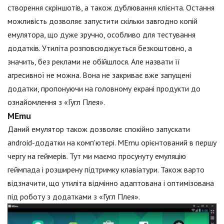
створення скріншотів, а також дублювання клієнта. Остання
можливість дозволяє запустити скільки завгодно копій
емулятора, що дуже зручно, особливо для тестування
додатків. Утиліта розповсюджується безкоштовно, а
значить, без реклами не обійшлося. Але назвати її
агресивної не можна. Вона не закриває вже запущені
додатки, пропонуючи на головному екрані продукти до
ознайомлення з «Гугл Плея».
MEmu
Даний емулятор також дозволяє спокійно запускати
android-додатки на комп'ютері. MEmu орієнтований в першу
чергу на геймерів. Тут ми маємо просунуту емуляцію
геймпада і розширену підтримку клавіатури. Також варто
відзначити, що утиліта відмінно адаптована і оптимізована
під роботу з додатками з «Гугл Плея».