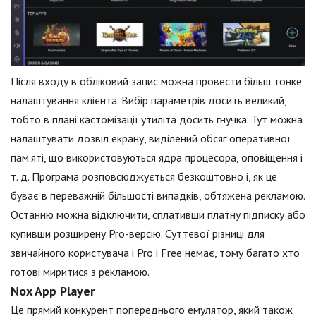
Після входу в обліковий запис можна провести більш тонке
налаштування клієнта. Вибір параметрів досить великий,
тобто в плані кастомізації утиліта досить гнучка. Тут можна
налаштувати дозвіл екрану, виділений обсяг оперативної
пам'яті, що використовуються ядра процесора, оповіщення і
т. д. Програма розповсюджується безкоштовно і, як це
буває в переважній більшості випадків, обтяжена рекламою.
Останню можна відключити, сплативши платну підписку або
купивши розширену Pro-версію. Суттєвої різниці для
звичайного користувача і Pro і Free немає, тому багато хто
готові миритися з рекламою.
Nox App Player
Це прямий конкурент попереднього емулятор, який також