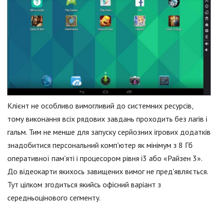
Клієнт не особливо вимогливий до системних ресурсів,
тому виконання всіх рядових завдань проходить без лагів і
гальм. Тим не менше для запуску серйозних ігрових додатків
знадобитися персональний комп'ютер як мінімум з 8 Гб
оперативної пам'яті і процесором рівня i3 або «Райзен 3».
До відеокарти якихось завищених вимог не пред'являється.
Тут цілком згодиться якийсь офісний варіант з
середньоцінового сегменту.