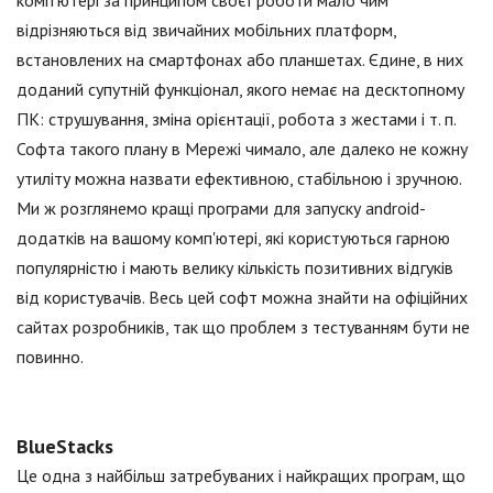
комп'ютері за принципом своєї роботи мало чим
відрізняються від звичайних мобільних платформ,
встановлених на смартфонах або планшетах. Єдине, в них
доданий супутній функціонал, якого немає на десктопному
ПК: струшування, зміна орієнтації, робота з жестами і т. п.
Софта такого плану в Мережі чимало, але далеко не кожну
утиліту можна назвати ефективною, стабільною і зручною.
Ми ж розглянемо кращі програми для запуску android-
додатків на вашому комп'ютері, які користуються гарною
популярністю і мають велику кількість позитивних відгуків
від користувачів. Весь цей софт можна знайти на офіційних
сайтах розробників, так що проблем з тестуванням бути не
повинно.
BlueStacks
Це одна з найбільш затребуваних і найкращих програм, що