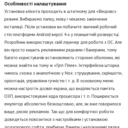
Особливості налаштування
Установка клієнта проходить в штатному для «Віндовс»
режимі. Вибираємо папку, мову і чекаємо закінчення
інсталяції. Після установки ви побачите звичний робочий
стіл платформи Android версії 4.х у планшетній розверстці.
Розробник використовує свій лаунчер для роботи з ОС. Але
він просто кишить рекламними рядками і банерами, тому
багато користувачів встановлюють сторонні оболонки, які
можна знайти на тому ж «Гугл Плее». Інтерфейсна шторка
чимось схожа з аналогічною у Nox: струшування, скріншоти,
орієнтація, управління гучністю і т. д. В основному меню
можна настроїти дозвіл екрана, що виділяється пам'ять
ОЗП, використовувані ядра процесора і т. п. Поширюється
емулятор абсолютно безкоштовно, але, як вже говорилося
вище, рясніє рекламою. Так що для комфортної роботи
доведеться повозитися з настройками і установкою
додаткового софта, прибирає банери і надокучливі рядка.