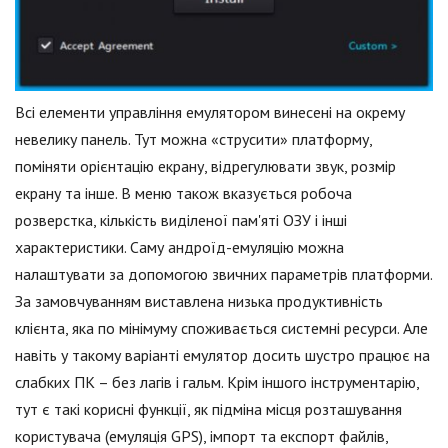
Всі елементи управління емулятором винесені на окрему
невелику панель. Тут можна «струсити» платформу,
поміняти орієнтацію екрану, відрегулювати звук, розмір
екрану та інше. В меню також вказується робоча
розверстка, кількість виділеної пам'яті ОЗУ і інші
характеристики. Саму андроїд-емуляцію можна
налаштувати за допомогою звичних параметрів платформи.
За замовчуванням виставлена низька продуктивність
клієнта, яка по мінімуму споживається системні ресурси. Але
навіть у такому варіанті емулятор досить шустро працює на
слабких ПК – без лагів і гальм. Крім іншого інструментарію,
тут є такі корисні функції, як підміна місця розташування
користувача (емуляція GPS), імпорт та експорт файлів,