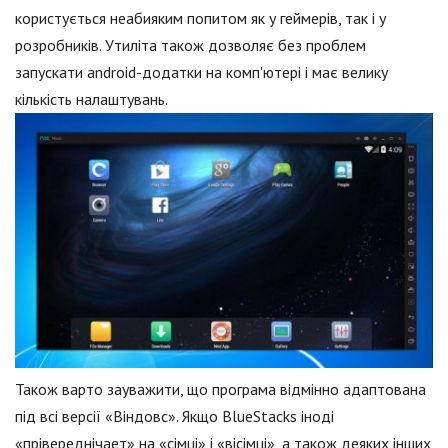
користується неабияким попитом як у геймерів, так і у
розробників. Утиліта також дозволяє без проблем
запускати android-додатки на комп'ютері і має велику
кількість налаштувань.
Також варто зауважити, що програма відмінно адаптована
під всі версії «Віндовс». Якщо BlueStacks іноді
«прівереднічает» на «сімці» і «вісімці», а також деяких інших