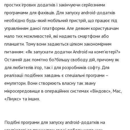
простих ігрових додатків і закінчуючи серйозними
програмами для фахівців. Для запуску android-додатків
необхідно будь-який мобільний пристрій, що працює під
управлінням даної платформи. Але деяким користувачам
мало тих можливостей, які надають смартфони або
планшети. Тому вони задаються цілком закономірним
питанням: «Як запускати додатки Android на комп'ютері?»
Останній дає помітно бо?більшу свободу дій, причому як
для любителів ігор, так і для розробників софту. Для
реалізації подібних завдань є спеціальні програми –
емулятори. Вони створюють власну так звану
мікросередовище в операційних системах «Віндовс», Мас,
«Лінукс» та інших.
Подібні програми для запуску android-додатків на