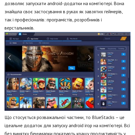
дозволяє запускати android-додатки на комп'ютері. Вона
знайшла своє застосування в руках як завзятих геймерів,
так і професіоналів: програмістів, розробників і
верстальників.
Що стосується розважальної частини, то BlueStacks – це
ідеальне додаток для запуску android ігор на комп'ютері. Всі
без винятку бенчмарки показують кращу продуктивність у