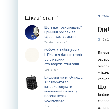
Цікаві статті
Hi-News:
Гли
Що таке транспондер?
Принцип роботи та
сфери застосування
19.1
Техніка і технології
Робота з таблицями в
Бітова
HTML: від базових тегів
растро
до сучасних
стандартів стилізації
викори
Компютери
унікал
Цифрова магія Юнікоду:
кольор
як створити та
Що 
використовувати
невидимий символ у
Глибин
месенджерах і
соцмережах
словам
Компютери
означа