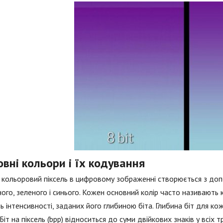
вні кольори і їх кодування
кольоровий піксель в цифровому зображенні створюється з допо
ого, зеленого і синього. Кожен основний колір часто називають
ь інтенсивності, заданих його глибиною біта. Глибина біт для к
 Біт на піксель (bpp) відноситься до суми двійкових знаків у всіх 