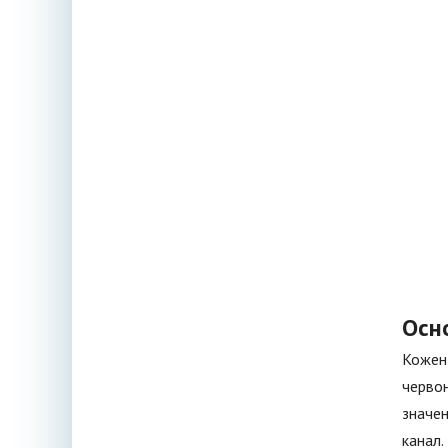
Осно
Кожен 
червон
значен
канал.