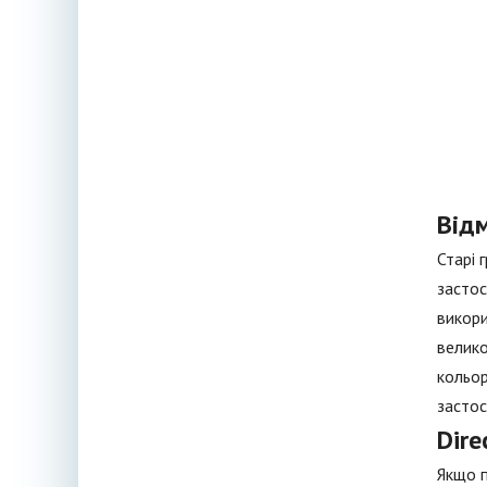
Відм
Старі 
застос
викори
велико
кольор
застос
Dire
Якщо п