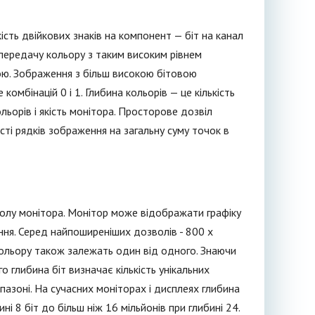
сть двійкових знаків на компонент — біт на канал
 передачу кольору з таким високим рівнем
ною. Зображення з більш високою бітовою
комбінацій 0 і 1. Глибина кольорів — це кількість
ольорів і якість монітора. Просторове дозвіл
ті рядків зображення на загальну суму точок в
зволу монітора. Монітор може відображати графіку
ення. Серед найпоширеніших дозволів - 800 x
кольору також залежать один від одного. Знаючи
 глибина біт визначає кількість унікальних
апазоні. На сучасних моніторах і дисплеях глибина
і 8 біт до більш ніж 16 мільйонів при глибині 24.