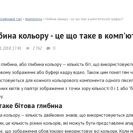
 Цифровий Світ
»
Компютери
» Глибина кольору - це що таке в комп'ютерній графіці?
бина кольору - це що таке в комп'ю
1.2018, 17:41
2 762
0
 глибина, або глибина кольору — кількість біт, що використовуют
вому зображенні або буфері кадру відео. Також цим поняттям ча
стовуються для кожного кольорового компонента одного пікселя.
ьних квітів у палітрі зображення з точки зору кількості 0 і 1 або 
у.
таке бітова глибина
а кольору — кількість двійкових знаків, що використовуються для
и, це кількість різних кольорів, які можуть бути представлені а
є, що зображення обов'язково використовує всі кольори. Коли м