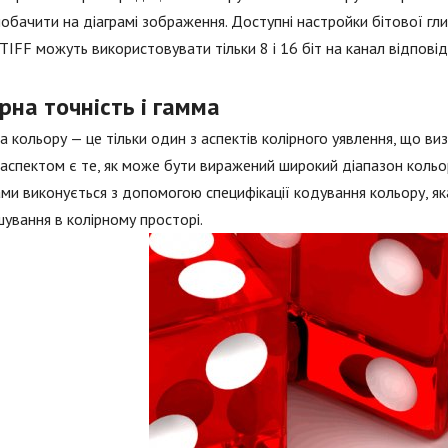
побачити на діаграмі зображення. Доступні настройки бітової гл
 TIFF можуть використовувати тільки 8 і 16 біт на канал відповід
рна точність і гамма
а кольору — це тільки один з аспектів колірного уявлення, що виз
аспектом є те, як може бути виражений широкий діапазон кольор
гами виконується з допомогою специфікації кодування кольору, 
ування в колірному просторі.