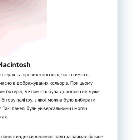
Macintosh
'ютерах та ігрових консолях, часто вміють
очасно відображуваних кольорів. При цьому
мп'ютерів, де пам'ять була дорогою і не дуже
-бітову палітру, з якої можна було вибирати
Такі панелі були універсальними і могли
тах.
ни панелі индексированная палітра займає більше