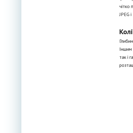
чітко 
JPEG і
Колі
Глибин
Іншим 
так і 
розташ