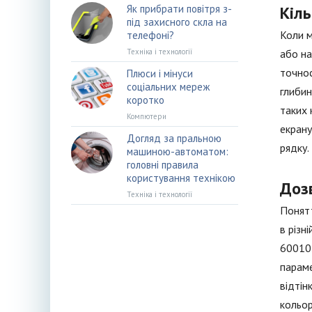
Як прибрати повітря з-
Кіль
під захисного скла на
Коли м
телефоні?
Техніка і технології
або на
точнос
Плюси і мінуси
соціальних мереж
глибин
коротко
таких 
Компютери
екрану
Догляд за пральною
рядку.
машиною-автоматом:
головні правила
користування технікою
Дозв
Техніка і технології
Понятт
в різн
600102
параме
відтін
кольор