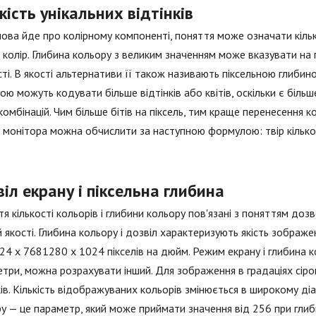
кість унікальних відтінків
ова йде про колірному компоненті, поняття може означати кількі
 колір. Глибина кольору з великим значенням може вказувати на
ті. В якості альтернативи її також називають піксельною глиби
ою можуть кодувати більше відтінків або квітів, оскільки є більше 
комбінацій. Чим більше бітів на піксель, тим краще перенесення к
 монітора можна обчислити за наступною формулою: твір кількос
іл екрану і піксельна глибина
я кількості кольорів і глибини кольору пов'язані з поняттям до
ій якості. Глибина кольору і дозвіл характеризують якість зображ
4 x 7681280 x 1024 пікселів на дюйм. Режим екрану і глибина 
три, можна розрахувати інший. Для зображення в градаціях сірого
ків. Кількість відображуваних кольорів змінюється в широкому ді
у — це параметр, який може приймати значення від 256 при глибин