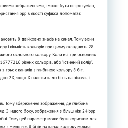
оровими зображеннями, і може бути незрозуміло,
ористання bpp в якості суфікса допомагає
ановить 8 двійкових знаків на канал. Тому вони
ьору і кількість кольорів при цьому складають 28
ожного основного кольору. Коли всі три основних
6777216 різних кольорів, або "істинний колір".
 з трьох каналів з глибиною кольору 8 біт.
но 2X, якщо X належить до бітів на піксель, і
ів. Тому збереження зображення, де глибина
д. З іншого боку, зображення з більш ніж 24 bpp
робці. Тому цей параметр може бути корисним для
нях з менш ніж 8 бітів на канал кольору можна