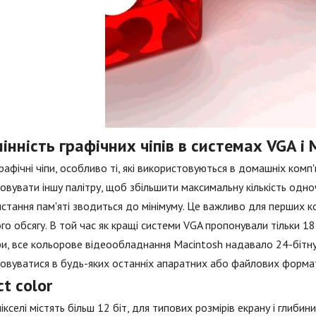
інність графічних чіпів в системах VGA і 
графічні чіпи, особливо ті, які використовуються в домашніх комп
овувати іншу палітру, щоб збільшити максимальну кількість одн
стання пам'яті зводиться до мінімуму. Це важливо для перших ко
го обсягу. В той час як кращі системи VGA пропонували тільки 18
и, все кольорове відеообладнання Macintosh надавало 24-бітну. 
овуватися в будь-яких останніх апаратних або файлових форма
ct color
ікселі містять більш 12 біт, для типових розмірів екрану і глиби