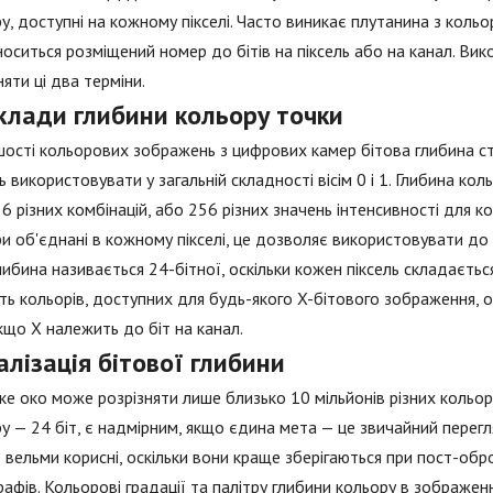
у, доступні на кожному пікселі. Часто виникає плутанина з коль
носиться розміщений номер до бітів на піксель або на канал. Вик
няти ці два терміни.
клади глибини кольору точки
шості кольорових зображень з цифрових камер бітова глибина ст
 використовувати у загальній складності вісім 0 і 1. Глибина кол
6 різних комбінацій, або 256 різних значень інтенсивності для к
и об'єднані в кожному пікселі, це дозволяє використовувати до 1
либина називається 24-бітної, оскільки кожен піксель складається
сть кольорів, доступних для будь-якого X-бітового зображення, од
кщо X належить до біт на канал.
алізація бітової глибини
е око може розрізняти лише близько 10 мільйонів різних кольор
у — 24 біт, є надмірним, якщо єдина мета — це звичайний перегля
 вельми корисні, оскільки вони краще зберігаються при пост-об
афів. Кольорові градації та палітру глибини кольору в зображен