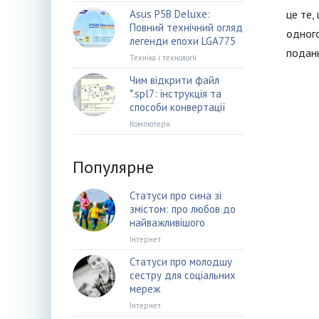
Asus P5B Deluxe:
це те,
Повний технічний огляд
одного
легенди епохи LGA775
поданн
Техніка і технології
Чим відкрити файл
*.spl7: інструкція та
способи конвертації
Компютери
Популярне
Статуси про сина зі
змістом: про любов до
найважливішого
Інтернет
Статуси про молодшу
сестру для соціальних
мереж
Інтернет