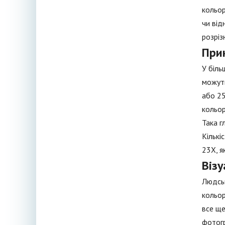
кольор
чи від
розріз
При
У біль
можуть
або 25
кольор
Така г
Кількі
23X, я
Візу
Людськ
кольор
все ще
фотогр