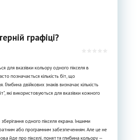
терній графіці?
ься для вказівки кольору одного пікселя в
сто позначається кількість біт, що
 Глибина двійкових знаків визначає кількість
"біт", які використовуються для вказівки кожного
 зберігання одного пікселя екрана. Іншими
паратним або програмним забезпеченням. Але це не
ова йде про пікселі, поняття глибина кольору —