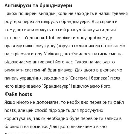
Антивіруси та брандмауери
Також поширені випадки, коли не заходить в налаштування
роутера через антивірусів і брандмауерів. Вся справа в
тому, що вони можуть на свій розсуд блокувати деякі
інтернет-з'єднання. Щоб вирішити дану проблему, у
правому нижньому кутку (поруч з годинником) натискаємо
на стрілочку вгору. У віконці, що з'явилося, натискаємо на
відключаємо антивірус і його час. Також на час варто
вимкнути системний брандмауер. Для цього відкриваємо
панель управління, заходимо в "Система і безпека", після
чого відкриваємо "Брандмауер" і відключаємо його.
Файл hosts
Якщо нічого не допомагає, то необхідно перевірити файл
hosts, але цей спосіб підходить для просунутих
користувачів, так як необхідно буде перевірити записи в
блокноті на помилки. Для цього викликаємо вікно