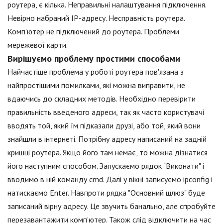
роутера, є кілька. Неправильні налаштування підключення.
Невірно набраний IP-адресу. Несправність роутера.
Комп'ютер не підключений до роутера. Проблеми
мережевої карти.
Вирішуємо проблему простими способами
Найчастіше проблема у роботі роутера пов'язана з
найпростішими помилками, які можна виправити, не
вдаючись до складних методів. Необхідно перевірити
правильність введеного адреси, так як часто користувачі
вводять той, який їм підказали друзі, або той, який вони
знайшли в інтернеті. Потрібну адресу написаний на задній
кришці роутера. Якщо його там немає, то можна дізнатися
його наступним способом. Запускаємо рядок "Виконати" і
вводимо в ній команду cmd. Далі у вікні записуємо ipconfig і
натискаємо Enter. Навпроти рядка "Основний шлюз" буде
записаний вірну адресу. Це звучить банально, але спробуйте
перезавантажити комп'ютер. Також слід відключити на час