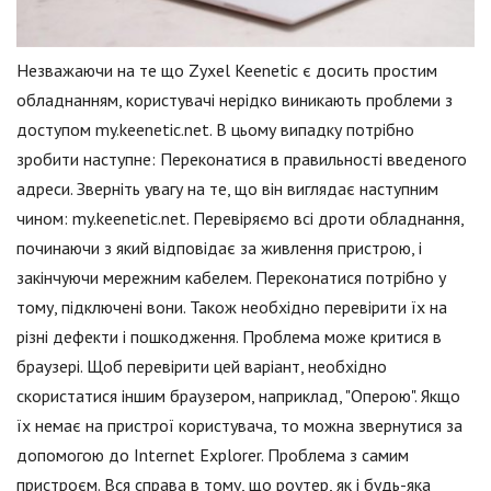
Незважаючи на те що Zyxel Keenetic є досить простим
обладнанням, користувачі нерідко виникають проблеми з
доступом my.keenetic.net. В цьому випадку потрібно
зробити наступне: Переконатися в правильності введеного
адреси. Зверніть увагу на те, що він виглядає наступним
чином: my.keenetic.net. Перевіряємо всі дроти обладнання,
починаючи з який відповідає за живлення пристрою, і
закінчуючи мережним кабелем. Переконатися потрібно у
тому, підключені вони. Також необхідно перевірити їх на
різні дефекти і пошкодження. Проблема може критися в
браузері. Щоб перевірити цей варіант, необхідно
скористатися іншим браузером, наприклад, "Оперою". Якщо
їх немає на пристрої користувача, то можна звернутися за
допомогою до Internet Explorer. Проблема з самим
пристроєм. Вся справа в тому, що роутер, як і будь-яка