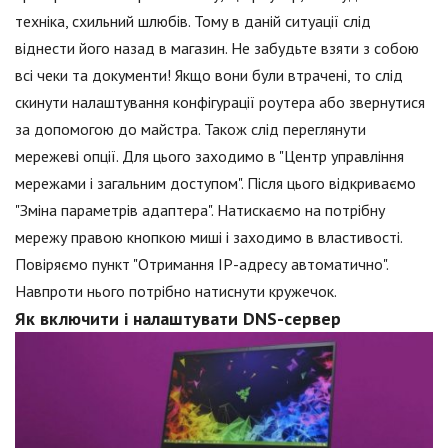
техніка, схильний шлюбів. Тому в даній ситуації слід
віднести його назад в магазин. Не забудьте взяти з собою
всі чеки та документи! Якщо вони були втрачені, то слід
скинути налаштування конфігурації роутера або звернутися
за допомогою до майстра. Також слід переглянути
мережеві опції. Для цього заходимо в "Центр управління
мережами і загальним доступом". Після цього відкриваємо
"Зміна параметрів адаптера". Натискаємо на потрібну
мережу правою кнопкою миші і заходимо в властивості.
Повіряємо пункт "Отримання IP-адресу автоматично".
Навпроти нього потрібно натиснути кружечок.
Як включити і налаштувати DNS-сервер