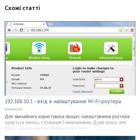
Схожі статті
192.168.10.1 - вхід в налаштування Wi-Fi-роутера
Компютери
Для звичайного користувача процес налаштування роутера
здається чимось страшним і неможливим. Дуже рідко, але
буває, що параметри збиваються, і тоді