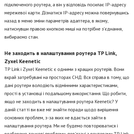
підключеного роутера, а він у відповідь посилає IP-адресу
мережевої карти. Дізнатися IP-адресу можна повернувшись
назад в меню зміни параметрів адаптера, в якому,
натиснувши правою кнопкою миші на потрібне з'єднання,
вибираємо стан.
Не заходить в налаштування роутера TP Link,
Zyxel Keenetic
TP Link і Zyxel Keenetic є одними з кращих роутерів. Вони
вкрай затребувані на просторах СНД. Вся справа в тому, що
дані роутери володіють відмінними характеристиками,
прості в установці і подальшому використання. Що робити,
якщо не заходить в налаштування роутера Keenetic? У
даній статті ви вже міг знайти поради щодо вирішення
основних проблем, з-за яких не вдається зайти в
налаштування роутера. Ми не будемо повторюватися і
розберемо точкові проблеми, пов'язані з роутерами TP Link