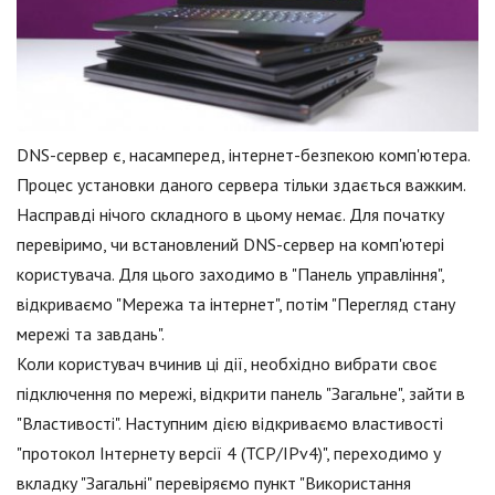
DNS-сервер є, насамперед, інтернет-безпекою комп'ютера.
Процес установки даного сервера тільки здається важким.
Насправді нічого складного в цьому немає. Для початку
перевіримо, чи встановлений DNS-сервер на комп'ютері
користувача. Для цього заходимо в "Панель управління",
відкриваємо "Мережа та інтернет", потім "Перегляд стану
мережі та завдань".
Коли користувач вчинив ці дії, необхідно вибрати своє
підключення по мережі, відкрити панель "Загальне", зайти в
"Властивості". Наступним дією відкриваємо властивості
"протокол Інтернету версії 4 (TCP/IPv4)", переходимо у
вкладку "Загальні" перевіряємо пункт "Використання