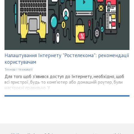
Налаштування Інтернету "Ростелекома": рекомендації
користувачам
Техніка і технології
Для того щоб з'явився доступ до Інтернету, необхідно, щоб
всі пристрої, будь то комп'ютер або домашній роутер, були
настроєні правильно. У