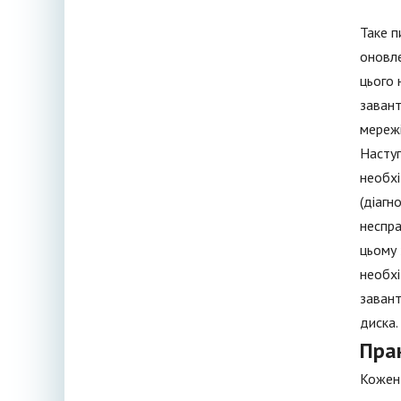
Таке п
оновле
цього 
завант
мережі
Наступ
необхі
(діагн
неспра
цьому 
необхі
завант
диска.
Пра
Кожен 