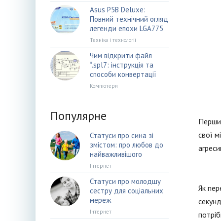
Asus P5B Deluxe:
Повний технічний огляд
легенди епохи LGA775
Техніка і технології
Чим відкрити файл
*.spl7: інструкція та
способи конвертації
Компютери
Популярне
Перший
свої м
Статуси про сина зі
змістом: про любов до
агреси
найважливішого
Інтернет
Статуси про молодшу
Як пер
сестру для соціальних
мереж
секунд
Інтернет
потріб