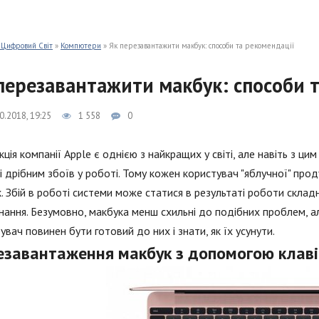
 Цифровий Світ
»
Компютери
» Як перезавантажити макбук: способи та рекомендації
перезавантажити макбук: способи т
0.2018, 19:25
1 558
0
ція компанії Apple є однією з найкращих у світі, але навіть з цим
і дрібним збоїв у роботі. Тому кожен користувач "яблучної" про
. Збій в роботі системи може статися в результаті роботи склад
ання. Безумовно, макбука менш схильні до подібних проблем, а
увач повинен бути готовий до них і знати, як їх усунути.
езавантаження макбук з допомогою клав