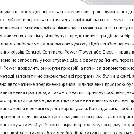
ащим способом для перезавантаження пристрою служить поєднан
ко здійснити перезавантажиться, а самі комбінації не є чимось ск
вантажити макбук комбінаціями клавіш можна одним з наступних
ку живлення, а потім у вікні будуть представлені три дії на вибі
дна дія вибираємо за допомогою курсору. Щоб негайно перезава
ення клавіш Control-Command-Power (Power або Eject — права вер
тема не запросить у користувача дію, а одразу здійснить пере
l-Power дозволить вимкнути пристрій, а потім за допомогою кн
методі автоматично закриються всі програми, які були відкриті,
ено автоматичне збереження файлів. Відключення пристрою буд
вантаження пристрою, а також дізнатися причину проблеми, н
чого пристрій проведе діагностику і вкаже на виниклу в системі
вантаження в режимі одного користувача. Команда сама зробит
 причиною зависання макбук є працююча програма, і якщо користу
вантажувати макбук. Можна закрити проблемну програму, скор
енні проблем з аудіо або відео (подібна ситуація розглядається 