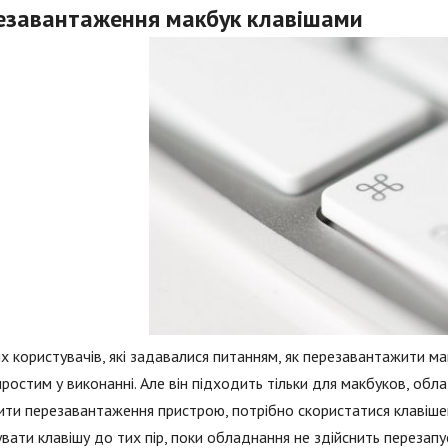
езавантаження макбук клавішами
х користувачів, які задавалися питанням, як перезавантажити мак
ростим у виконанні. Але він підходить тільки для макбуков, об
ити перезавантаження пристрою, потрібно скористатися клавішею
вати клавішу до тих пір, поки обладнання не здійснить перезапу