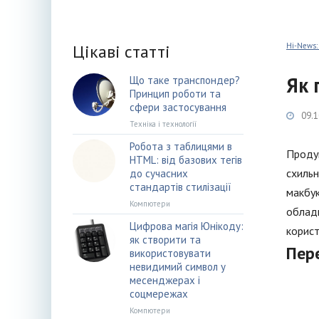
Цікаві статті
Hi-News:
Як 
Що таке транспондер?
Принцип роботи та
сфери застосування
09.1
Техніка і технології
Робота з таблицями в
Продук
HTML: від базових тегів
схильн
до сучасних
стандартів стилізації
макбук
Компютери
обладн
Цифрова магія Юнікоду:
корист
як створити та
Пер
використовувати
невидимий символ у
месенджерах і
соцмережах
Компютери