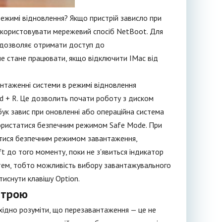
режимі відновлення? Якщо пристрій зависло при
икористовувати мережевий спосіб NetBoot. Для
д дозволяє отримати доступ до
не стане працювати, якщо відключити IMac від
нтаженні системи в режимі відновлення
d + R. Це дозволить почати роботу з диском
ук завис при оновленні або операційна система
скористатися безпечним режимом Safe Mode. При
татися безпечним режимом завантаження,
t до того моменту, поки не з'явиться індикатор
стем, тобто можливість вибору завантажувального
тиснути клавішу Option.
строю
хідно розуміти, що перезавантаження — це не