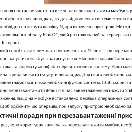
итання постає не часто, та все ж: як перезавантажити макбук в 
нні або в інших випадках, то для відновлення системи можна в
необхідно натиснути клавішу N, при включенні пристрою. Мето
ажувального образу Мак ОС, який розташований на сервері, він 
 Інтернет.
ний спосіб також вимагає підключення до Мережі. При перезава
дно запустити макбук з затиснутою комбінацією клавіш Comman
остика та форматування) або перевстановити систему. Якщо макб
вна, треба виявити і усунути неполадку. Для цього необхідно 
завантажуються тільки необхідні функції системи. Щоб скорис
дно перезавантажити iMac і під час завантаження натиснути Shif
аження. Якщо на макбуке встановлено декілька операційних си
 Щоб здійснити цю операцію, при запуску пристрою необхідно за
ктичні поради при перезавантаженні при
раз, коли користувач запитує, як перезавантажити макбук, необ