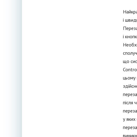
Найкр
і швид
Переза
і кноп
Необхі
сполуч
що сис
Contro
цьому 
здійсн
переза
після 
переза
у яких
переза
виникн