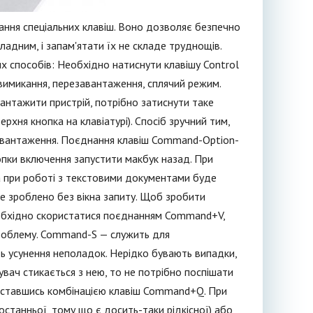
ня спеціальних клавіш. Воно дозволяє безпечно
ладним, і запам'ятати їх не складе труднощів.
 способів: Необхідно натиснути клавішу Control
р: вимикання, перезавантаження, сплячий режим.
нтажити пристрій, потрібно затиснути таке
хня кнопка на клавіатурі). Спосіб зручний тим,
завантаження. Поєднання клавіш Command-Option-
опки включення запустити макбук назад. При
 а при роботі з текстовими документами буде
е зроблено без вікна запиту. Щоб зробити
еобхідно скористатися поєднанням Command+V,
 проблему. Command-S — служить для
ь усунення неполадок. Нерідко бувають випадки,
вач стикається з нею, то не потрібно поспішати
иставшись комбінацією клавіш Command+Q. При
останньої, тому що є досить-таки рідкісної) або