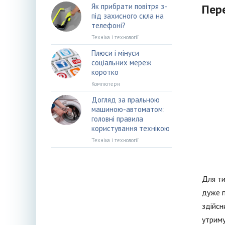
Як прибрати повітря з-
Пер
під захисного скла на
телефоні?
Техніка і технології
Плюси і мінуси
соціальних мереж
коротко
Компютери
Догляд за пральною
машиною-автоматом:
головні правила
користування технікою
Техніка і технології
Для ти
дуже п
здійсн
утриму