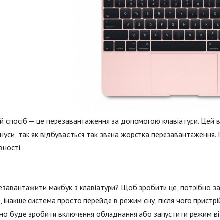
 спосіб — це перезавантаження за допомогою клавіатури. Цей в
інуси, так як відбувається так звана жорстка перезавантаження.
вності.
езавантажити макбук з клавіатури? Щоб зробити це, потрібно за
, інакше система просто перейде в режим сну, після чого пристрій
но буде зробити включення обладнання або запустити режим ві