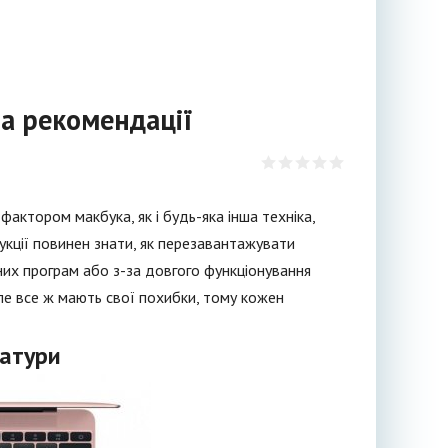
а рекомендації
 фактором макбука, як і будь-яка інша техніка,
дукції повинен знати, як перезавантажувати
них програм або з-за довгого функціонування
ле все ж мають свої похибки, тому кожен
іатури