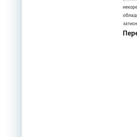
некоре
обладн
затисн
Пер