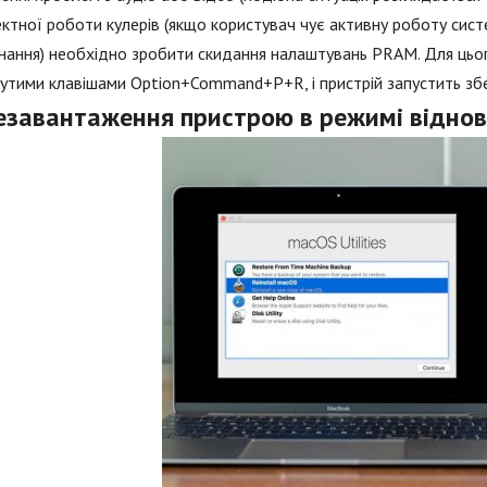
ктної роботи кулерів (якщо користувач чує активну роботу сис
ання) необхідно зробити скидання налаштувань PRAM. Для цього
утими клавішами Option+Command+P+R, і пристрій запустить збе
езавантаження пристрою в режимі відно