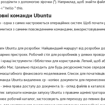
розділити з допомогою зірочки (*). Наприклад, щоб знайти файл,
-i * hello * this.
овні команди Ubuntu
 - одна з самих настроюються операційних систем. Щоб почати р
митися з самими повсякденними командами, використовуваними 
ги Ubuntu для розробки: Найшвидший маршрут від розробки до 
арних пристроях. Робочий стіл для розробників у деяких провід
 і кращі інструменти і бібліотеки для користувачів. Легкий, щоб а
або Mac. Ідеально підходить для будь ресурсномісткою середов
масштабного фінансового моделювання. Список для початківців п
оманда Ubuntu видалення. cp - копіює документи для перенесення 
- зміна права доступу до документа. ls - огляд файлів в каталозі
яє запускати команди запуску Ubuntu з правами адміністратора.
мінює робочий каталог, застосовують для переходу до певних фа