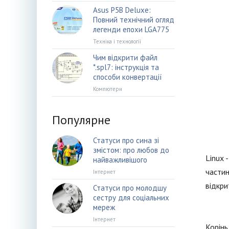
Asus P5B Deluxe:
Повний технічний огляд
легенди епохи LGA775
Техніка і технології
Чим відкрити файл
*.spl7: інструкція та
способи конвертації
Компютери
Популярне
Статуси про сина зі
змістом: про любов до
Linux 
найважливішого
частин
Інтернет
відкри
Статуси про молодшу
сестру для соціальних
мереж
Інтернет
Корінь