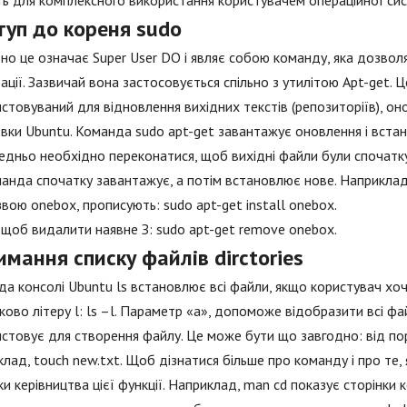
ь для комплексного використання користувачем операційної си
туп до кореня sudo
но це означає Super User DO і являє собою команду, яка дозвол
ації. Зазвичай вона застосовується спільно з утилітою Apt-get.
стовуваний для відновлення вихідних текстів (репозиторіїв), о
вки Ubuntu. Команда sudo apt-get завантажує оновлення і встан
дньо необхідно переконатися, щоб вихідні файли були спочатку 
анда спочатку завантажує, а потім встановлює нове. Наприкла
звою onebox, прописують: sudo apt-get install onebox.
 щоб видалити наявне З: sudo apt-get remove onebox.
мання списку файлів dirctories
а консолі Ubuntu ls встановлює всі файли, якщо користувач хоч
ово літеру l: ls –l. Параметр «a», допоможе відобразити всі фа
стовує для створення файлу. Це може бути що завгодно: від по
лад, touch new.txt. Щоб дізнатися більше про команду і про те,
ки керівництва цієї функції. Наприклад, man cd показує сторінки 