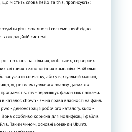
 що містить слова hello та this, прописують:
озуміти різні складності системи, необхідно
в операційній системі.
розгортання настільних, мобільних, серверних
них світових технологічних компаніях. Найбільш
бо запускати спочатку, або у віртуальній машині,
ища, від інтелектуального аналізу даних до
рограмістів: mv - переміщує файли між папками.
в каталог. chown - зміна права власності на файл.
. pwd - демонстрація робочого каталогу. sudo -
 Вона особливо корисна для модифікації файлів.
йлів. Таким чином, основні команди Ubuntu