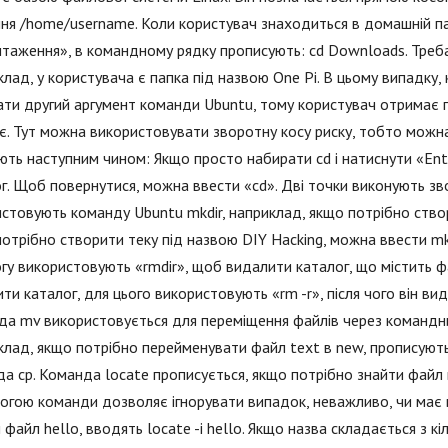
ня /home/username. Коли користувач знаходиться в домашній па
таження», в командному рядку прописують: cd Downloads. Треб
лад, у користувача є папка під назвою One Pi. В цьому випадку,
ти другий аргумент команди Ubuntu, тому користувач отримає п
ує. Тут можна використовувати зворотну косу риску, тобто можн
ть наступним чином: Якщо просто набирати cd і натиснути «Ent
г. Щоб повернутися, можна ввести «cd». Дві точки виконують зв
стовують команду Ubuntu mkdir, наприклад, якщо потрібно створ
отрібно створити теку під назвою DIY Hacking, можна ввести mk
гу використовують «rmdir», щоб видалити каталог, що містить 
ти каталог, для цього використовують «rm -r», після чого він видал
а mv використовується для переміщення файлів через командн
лад, якщо потрібно перейменувати файл text в new, прописують:
а cp. Команда locate прописується, якщо потрібно знайти файл в
гою команди дозволяє ігнорувати випадок, неважливо, чи має ві
 файл hello, вводять locate -i hello. Якщо назва складається з кіл