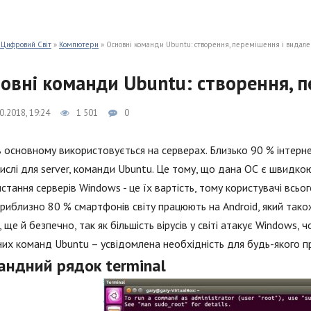
 Цифровий Світ
»
Компютери
» Основні команди Ubuntu: створення, переміщення і видал
овні команди Ubuntu: створення, 
0.2018, 19:24
1 501
0
в основному використовується на серверах. Близько 90 % інтерн
ислі для server, команди Ubuntu. Це тому, що дана ОС є швидк
стання серверів Windows - це їх вартість, тому користувачі всього
приблизно 80 % смартфонів світу працюють на Android, який також
, ще й безпечно, так як більшість вірусів у світі атакує Windows,
их команд Ubuntu – усвідомлена необхідність для будь-якого пр
андний рядок terminal