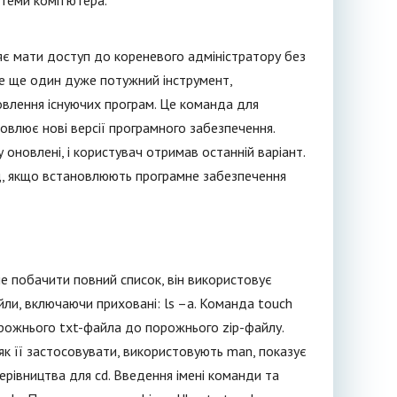
стеми комп'ютера.
яє мати доступ до кореневого адміністратору без
 Це ще один дуже потужний інструмент,
новлення існуючих програм. Це команда для
овлює нові версії програмного забезпечення.
оновлені, і користувач отримав останній варіант.
д, якщо встановлюють програмне забезпечення
е побачити повний список, він використовує
йли, включаючи приховані: ls –a. Команда touch
рожнього txt-файла до порожнього zip-файлу.
 як її застосовувати, використовують man, показує
керівництва для cd. Введення імені команди та