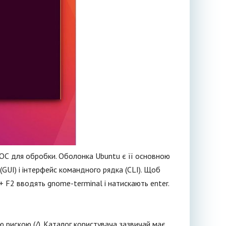
х ОС для обробки. Оболонка Ubuntu є її основною
GUI) і інтерфейс командного рядка (CLI). Щоб
 + F2 вводять gnome-terminal і натискають enter.
ю рискою (/). Каталог користувача зазвичай має