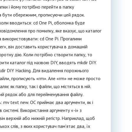
пки і йому потрібно перейти в папку
а бути обережним, прописуючи цей рядок.
 коли вводиться: cd One Pi, оболонка буде
овідомлення про помилку, яке вказує, що каталог
а використовувати: cd One Pi. Прогалини
er», він доставить користувача в домашній
оротну дію. Коли потрібно створити папку, то
ити каталог під назвою DIY, вводять mkdir DIY.
dir DIY Hacking. Для видалення порожнього
файли, прописують «rm». Але «rm» не може просто
яє як папку, так і файли, що містяться в ній.
ий рядок або для перейменування файлу.
 mv text new. ОС приймає два аргументи, як і
 системі. Використання аргументу «-i» з
н верхній або нижній регістр. Наприклад, щоб
ькох слів, з яких користувач пам'ятає два, їх