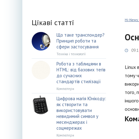
Цікаві статті
Hi-News:
Осн
Що таке транспондер?
Принцип роботи та
сфери застосування
09.1
Техніка і технології
Робота з таблицями в
Linux 
HTML: від базових тегів
тому ч
до сучасних
стандартів стилізації
викори
Компютери
того, 
Цифрова магія Юнікоду:
іншого
як створити та
основн
використовувати
невидимий символ у
Ком
месенджерах і
соцмережах
Компютери