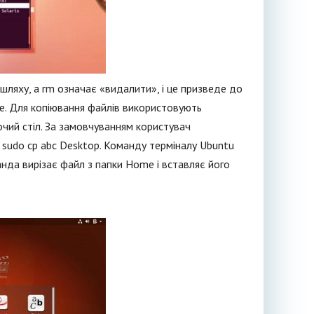
шляху, а rm означає «видалити», і це призведе до
le. Для копіювання файлів використовують
очий стіл. За замовчуванням користувач
 sudo cp abc Desktop. Команду терміналу Ubuntu
нда вирізає файл з папки Home і вставляє його