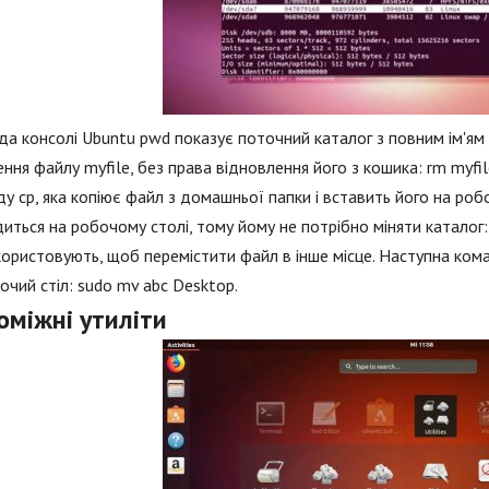
а консолі Ubuntu pwd показує поточний каталог з повним ім'ям 
ння файлу myfile, без права відновлення його з кошика: rm myfi
у cp, яка копіює файл з домашньої папки і вставить його на роб
иться на робочому столі, тому йому не потрібно міняти каталог:
ористовують, щоб перемістити файл в інше місце. Наступна кома
очий стіл: sudo mv abc Desktop.
оміжні утиліти