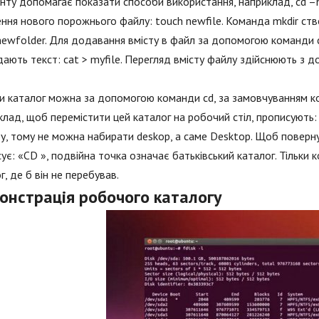
нту допомагає показати способи використання, наприклад, cd –
ння нового порожнього файлу: touch newfile. Команда mkdir ст
newfolder. Для додавання вмісту в файл за допомогою команди c
дають текст: cat > myfile. Перегляд вмісту файлу здійснюють з д
и каталог можна за допомогою команди cd, за замовчуванням к
лад, щоб перемістити цей каталог на робочий стіл, прописують:
ру, тому не можна набирати deskop, а саме Desktop. Щоб поверну
ує: «CD », подвійна точка означає батьківський каталог. Тільк
г, де б він не перебував.
онстрація робочого каталогу