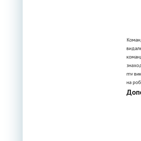
Команд
видале
команд
знаход
mv вик
на роб
Доп