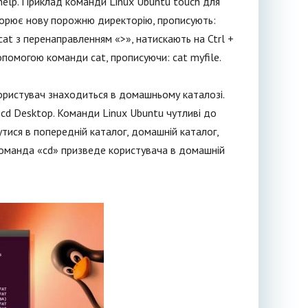
help. Приклад команди Linux Ubuntu touch для
ворює нову порожню директорію, прописують:
at з перенаправленням «>», натискають на Ctrl +
опомогою команди cat, прописуючи: cat myfile.
ористувач знаходиться в домашньому каталозі.
 cd Desktop. Команди Linux Ubuntu чутливі до
тися в попередній каталог, домашній каталог,
и команда «cd» призведе користувача в домашній