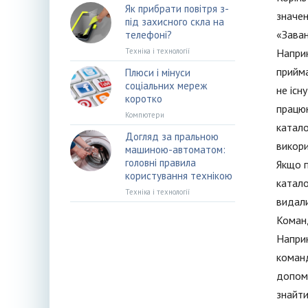
Як прибрати повітря з-
значен
під захисного скла на
«Заван
телефоні?
Техніка і технології
Наприк
прийма
Плюси і мінуси
соціальних мереж
не існ
коротко
працюю
Компютери
катало
Догляд за пральною
викори
машиною-автоматом:
головні правила
Якщо п
користування технікою
катало
Техніка і технології
видали
Команд
Наприк
команд
допомо
знайти