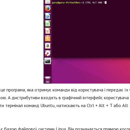
- це програма, яка отримує команди від користувача і передає ї
ою. А дистрибутиви входять в графічний інтерфейс користувача (
ти термінал команд Ubuntu, натискають на Ctrl + Alt + T або Alt
 є базою файлової системи Linux. Він позначається прямою косо