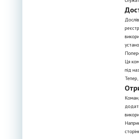
служат
Дос
Дослів
реєстр
викори
устано
Попере
Ця ком
під на
Тепер,
Отри
Команд
додатк
викори
Наприк
сторін