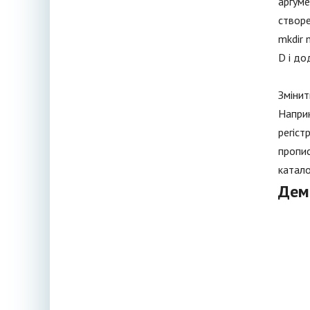
аргуме
створе
mkdir 
D і до
Змінит
Наприк
регіст
пропис
катало
Дем