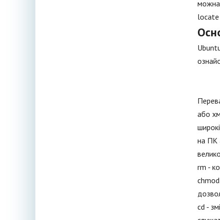
можна 
locate 
Осн
Ubuntu
ознайо
Перева
або хм
широкі
на ПК 
велико
rm - к
chmod 
дозвол
cd - з