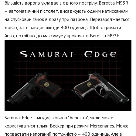
більшість ворогів укладає з одного пострілу. Beretta M93R
– автоматичний пістолет, висаджують одним натисканням
на спусковий гачок відразу три патрона. Перезаряджається
довго, зате завдає шкоди 400 одиниць. Щоб отримати
його, потрібно до максимуму прокачати Beretta M92F.
Samurai Edge – модифікована "Беретта", якою може
користуватися тільки Вескер при режимі Mercenaries. Може
похвастати непоганий потужністю – 400 одиниць. Але в