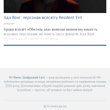
Ада Вонг: персонаж всесвіту Resident Evil
Інтернет
Ігрова всесвіт «Обитель зла» включає величезну кількість
яскравих персонажів, які мають своїх фанатів. Ада Вонг
входить в цей список, адже вона
Hi-News: Цифровий Світ
— ваш провідник у світі технологій. Ми
публікуємо актуальні огляди, незалежні рейтинги та порівняння техніки
2026 року. Допомагаємо обрати надійні рішення для дому, навчання
та роботи — просто, об’єктивно та без зайвих витрат.
© hi-news.pp.ua