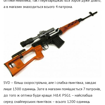
оптики невелика, так і перезаряджається зброя дуже довго,
а в магазин знаходиться всього 4 патрона.
SVD – більш скорострільна, але і слабка гвинтівка, завдає
лише 1300 одиниць. Зате в магазин поміщається 7 патронів,
до того ж оптика буде краще. H&K PSG1 – найслабша
серед снайперських гвинтівок – всього 1200 одиниць