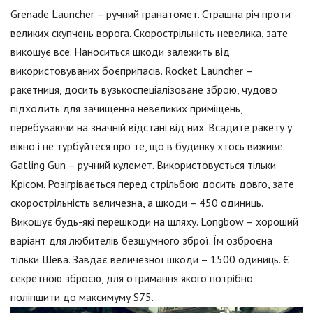
Grenade Launcher – ручний гранатомет. Страшна річ проти
великих скупчень ворога. Скорострільність невелика, зате
викошує все. Наноситься шкоди залежить від
використовуваних боєприпасів. Rocket Launcher –
ракетниця, досить вузькоспеціалізоване зброю, чудово
підходить для зачищення невеликих приміщень,
перебуваючи на значній відстані від них. Всадите ракету у
вікно і не турбуйтеся про те, що в будинку хтось виживе.
Gatling Gun – ручний кулемет. Використовується тільки
Крісом. Розігрівається перед стрільбою досить довго, зате
скорострільність величезна, а шкоди – 450 одиниць.
Викошує будь-які перешкоди на шляху. Longbow – хороший
варіант для любителів безшумного зброї. Їм озброєна
тільки Шева. Завдає величезної шкоди – 1500 одиниць. Є
секретною зброєю, для отримання якого потрібно
поліпшити до максимуму S75.