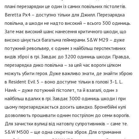
плані перезарядки це один із самих повільних пістолетів.
Beretta Px4 – доступно тільки для Джилл. Перезарядка
повільна, а шкоди не надто високий – всього 300 одиниць.
Зате має високий шанс нанесення критичного шкоди, що
високо цінується багатьма геймерами. S&W M29 – дуже
потужний револьвер, є одним з найбільш перспективних
видів зброї в грі. Завдає до 3200 одиниць шкоди. Правда,
перезарядка дико повільна – за цей час вороги цілком
можуть убити героя. Дуже важливо знати, де знайти зброю
в Resident Evil 5 – воно доступне тільки в голові 3-1. L.
Hawk – дуже потужний пістолет, та й взагалі, один з
найбільш вдалих в грі. Завдає 3000 одиниць шкоди і при
цьому перезаряджається досить швидко. Бронебійні кулі
дозволяють прошивати одним пострілом до семи ворогів.
Для зачистки вулиці від натовпу супротивників – саме те.
S&W M500 – ще одна секретна зброя. Для отримання