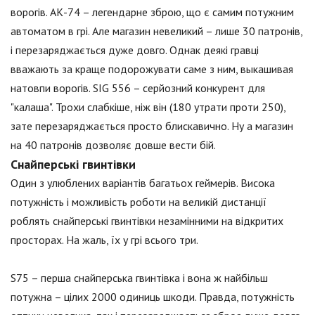
ворогів. АК-74 – легендарне зброю, що є самим потужним
автоматом в грі. Але магазин невеликий – лише 30 патронів,
і перезаряджається дуже довго. Однак деякі гравці
вважають за краще подорожувати саме з ним, выкашивая
натовпи ворогів. SIG 556 – серйозний конкурент для
"калаша". Трохи слабкіше, ніж він (180 утрати проти 250),
зате перезаряджається просто блискавично. Ну а магазин
на 40 патронів дозволяє довше вести бій.
Снайперські гвинтівки
Один з улюблених варіантів багатьох геймерів. Висока
потужність і можливість роботи на великій дистанції
роблять снайперські гвинтівки незамінними на відкритих
просторах. На жаль, їх у грі всього три.
S75 – перша снайперська гвинтівка і вона ж найбільш
потужна – цілих 2000 одиниць шкоди. Правда, потужність