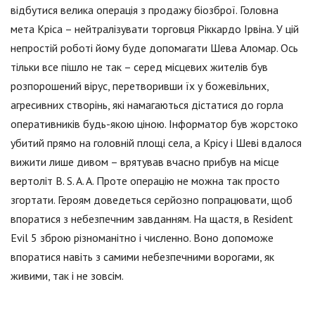
відбутися велика операція з продажу біозброї. Головна
мета Кріса – нейтралізувати торговця Ріккардо Ірвіна. У цій
непростій роботі йому буде допомагати Шева Аломар. Ось
тільки все пішло не так – серед місцевих жителів був
розпорошений вірус, перетворивши їх у божевільних,
агресивних створінь, які намагаються дістатися до горла
оперативників будь-якою ціною. Інформатор був жорстоко
убитий прямо на головній площі села, а Крісу і Шеві вдалося
вижити лише дивом – врятував вчасно прибув на місце
вертоліт B. S. A. A. Проте операцію не можна так просто
згортати. Героям доведеться серйозно попрацювати, щоб
впоратися з небезпечним завданням. На щастя, в Resident
Evil 5 зброю різноманітно і численно. Воно допоможе
впоратися навіть з самими небезпечними ворогами, як
живими, так і не зовсім.