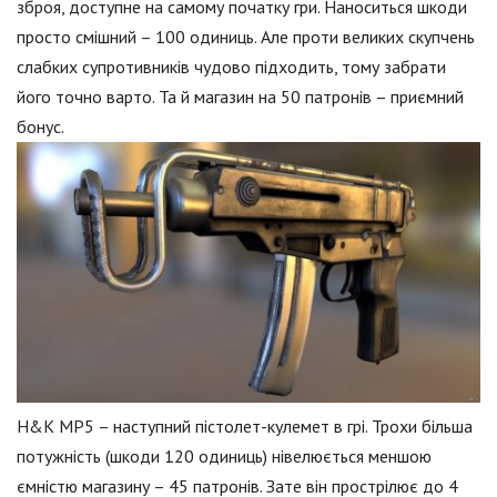
зброя, доступне на самому початку гри. Наноситься шкоди
просто смішний – 100 одиниць. Але проти великих скупчень
слабких супротивників чудово підходить, тому забрати
його точно варто. Та й магазин на 50 патронів – приємний
бонус.
H&K MP5 – наступний пістолет-кулемет в грі. Трохи більша
потужність (шкоди 120 одиниць) нівелюється меншою
ємністю магазину – 45 патронів. Зате він прострілює до 4