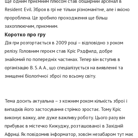
Ще одним приємним плюсом став обширний арсенал в
Resident Evil. Зброя в грі не тільки різноманітне, але і якісно
пророблена. Це зробило проходження ще більш
захоплюючим, приємним.
Коротко про гру
Дія гри розгортається в 2009 році – відповідно з роком
релізу. Головним героєм став Кріс Рэдфилд, добре
знайомий по попередніх частинах. Тепер він вступив в
організацію B. S. A. A., що спеціалізується на виявленні та
знищенні біологічної зброї по всьому світу.
Тема досить актуальна – з кожним роком кількість зброї і
випадків його застосування стрімко зростає. Тому Кріс
виконує важку, але дуже важливу роботу. Цього разу він
прибуває в містечко Кижуджу, розташованої в Західній
Африці. Як повідомив інформатор, зовсім незабаром тут має