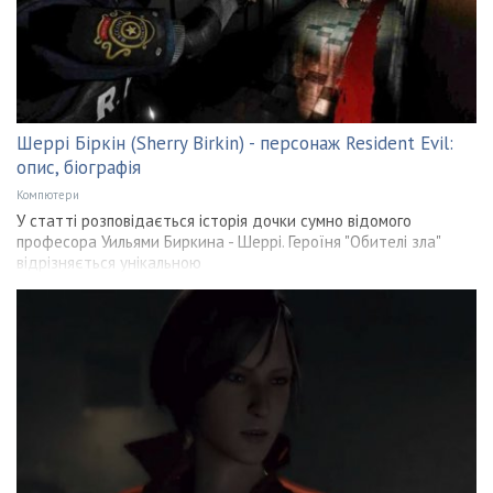
Шеррі Біркін (Sherry Birkin) - персонаж Resident Evil:
опис, біографія
Компютери
У статті розповідається історія дочки сумно відомого
професора Уильями Биркина - Шеррі. Героїня "Обителі зла"
відрізняється унікальною