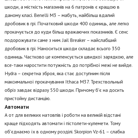
шкоди, а місткість магазинів на 6 патронів є кращою в
даному класі. Benelli M3 – мабуть, найбільш вдалий
дробовик в грі. Початковий шкоди 400 одиниць, але легко
прокачується до куди більш вражаючих показників. Є сенс
подорожувати саме з ним. Jail Breaker – найслабший
дробовик в грі. Наноситься шкоди складає всього 350
одиниць. Частково це компенсується швидкої зарядкою, але
все-таки наростити потужність до потрібної межі не вийде.
Hydra – секретна зброя, яка стає доступним після
максимальної прокачування Ithaca M37. Трехствольный
обріз завдає відразу 550 шкоди. Причому б'є на досить
пристойну дистанцію.
Автомати
А от для великих натовпів і роботи на великій відстані
краще підходять автомати і пістолети-кулемети. Тому
об'єднаємо їх в одному розділі. Skorpion Vz-61 – слабка