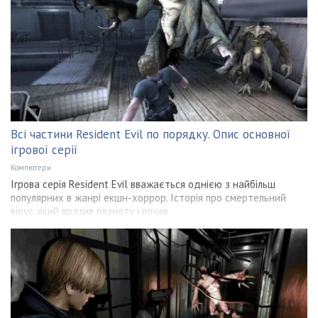
Всі частини Resident Evil по порядку. Опис основної
ігрової серії
Компютери
Ігрова серія Resident Evil вважається однією з найбільш
популярних в жанрі екшн-хоррор. Історія про смертельний
вірус, який вразив планету і почав