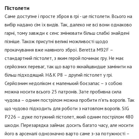
Пістолети
Саме доступне і просте зброя в грі - це пістолети. Всього на
вибір надано сім їх видів. Так, далеко не всі вони однаково
гарні, тому завжди є сенс змінювати більш слабкі знайдені
пізніше. Також присутні великі можливості щодо
прокачування вже наявного зброї. Beretta M92F –
стандартний пістолет, з яким герой починає гру. Не має
серйозних переваг, так що варто якнайшвидше замінити на
більш підходящий. H&K P8 – другий пістолет у грі.
Серйозним недоліком є маленький боєзапас – з собою
можна носити всього 25 патронів. Зате пробивна сила
чудова – одним пострілом можна пробити п'ять ворогів. Так
що чудово підходить для роботи з натовпом ворогів. SIG
P226 – дуже потужний пістолет, який одним пострілом 480
шкоди. Перезарядка займає досить багато часу, але носити
його в арсеналі однозначно варто саме з-за потужності –