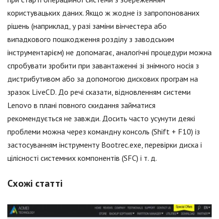
користувацьких даних. Якщо ж жодне із запропонованих
рішень (наприклад, у разі заміни вінчестера або
випадкового пошкодження розділу з заводським
інструментарієм) не допомагає, аналогічні процедури можна
спробувати зробити при завантаженні зі знімного носія з
дистрибутивом або за допомогою дискових програм на
зразок LiveCD. До речі сказати, відновленням системи
Lenovo в плані повного скидання займатися
рекомендується не завжди. Досить часто усунути деякі
проблеми можна через командну консоль (Shift + F10) із
застосуванням інструменту Bootrec.exe, перевірки диска і
цілісності системних компонентів (SFC) і т. д.
Схожі статті