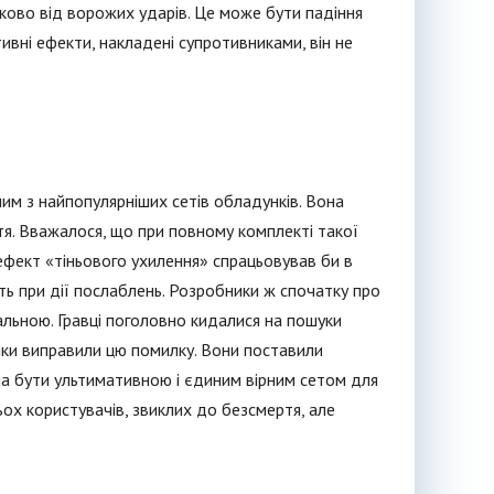
зково від ворожих ударів. Це може бути падіння
тивні ефекти, накладені супротивниками, він не
им з найпопулярніших сетів обладунків. Вона
ртя. Вважалося, що при повному комплекті такої
ефект «тіньового ухилення» спрацьовував би в
ть при дії послаблень. Розробники ж спочатку про
альною. Гравці поголовно кидалися на пошуки
ики виправили цю помилку. Вони поставили
ала бути ультимативною і єдиним вірним сетом для
ьох користувачів, звиклих до безсмертя, але