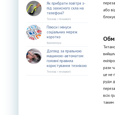
переза
Як прибрати повітря з-
під захисного скла на
або ві
телефоні?
блокує
Техніка і технології
Плюси і мінуси
соціальних мереж
коротко
Обм
Компютери
Титано
Догляд за пральною
вийшла
машиною-автоматом:
екіпір
головні правила
користування технікою
рази ч
Техніка і технології
це не 
руди д
переза
всіх г
таким 