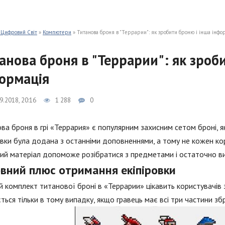
 Цифровий Світ
»
Компютери
» Титанова броня в "Террарии": як зробити броню і інша інфо
анова броня в "Террарии": як зроб
ормація
9.2018, 20:16
1 288
0
ва броня в грі «Террария» є популярним захисним сетом броні, яки
овки була додана з останніми доповненнями, а тому не кожен ко
й матеріал допоможе розібратися з предметами і остаточно вир
овний плюс отримання екіпіровки
 комплект титанової броні в «Террарии» цікавить користувачів 
ється тільки в тому випадку, якщо гравець має всі три частини збр