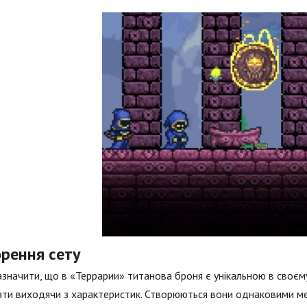
орення сету
азначити, що в «Террарии» титанова броня є унікальною в своєму 
ти виходячи з характеристик. Створюються вони однаковими м