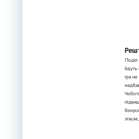
Реш
Поділ 
йдуть 
гра не
надбав
Чоботи
підвищ
бонуси
згасає