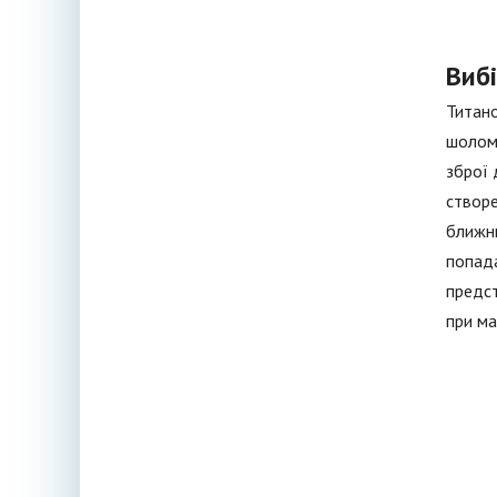
Вибі
Титано
шолом 
зброї 
створе
ближнь
попада
предст
при ма