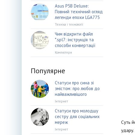
Asus P5B Deluxe:
Повний технічний огляд
легенди епохи LGA775
Техніка і технології
Чим відкрити файл
*.spl7: інструкція та
способи конвертації
Компютери
Популярне
Статуси про сина зі
змістом: про любов до
найважливішого
Інтернет
Статуси про молодшу
сестру для соціальних
Суть й
мереж
Інтернет
удару.