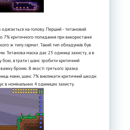
ка одягається на голову. Перший - титановий
но 7% критичного попадання при використанні
ого ж типу гармат. Такий тип обладунків був
и. Титанова маска дає 23 одиниці захисту, а в
 бою, втрати і шанс зробити критичний
 важку броню. В якості третього зразка
иниць мани, шанс 7% викликати критичний шкоди
ус в номінальних 4 одиницях захисту.