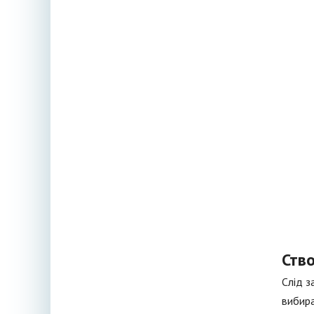
Ств
Слід з
вибира