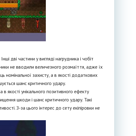
Інші дві частини у вигляді нагрудника і чобіт
обники не вводили величезного розмаїття, адже їх
ць номінальної захисту, а в якості додаткових
шується шанс критичного удару.
а в якості унікального позитивного ефекту
ищення шкоди і шанс критичного удару. Такі
вості. З-за цього інтерес до сету екіпіровки не