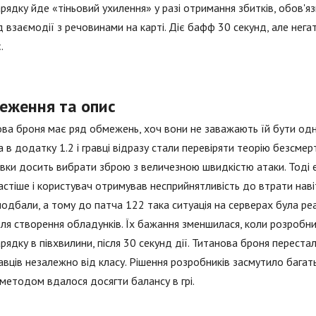
рядку йде «тіньовий ухилення» у разі отримання збитків, обов'я
д взаємодії з речовинами на карті. Діє бафф 30 секунд, але нега
.
еження та опис
ва броня має ряд обмежень, хоч вони не заважають їй бути одн
 в додатку 1.2 і гравці відразу стали перевіряти теорію безсме
овки досить вибрати зброю з величезною швидкістю атаки. Тоді 
астіше і користувач отримував несприйнятливість до втрати наві
подбали, а тому до патча 122 така ситуація на серверах була ре
ля створення обладунків. Їх бажання зменшилася, коли розробн
рядку в півхвилини, після 30 секунд дії. Титанова броня перест
равців незалежно від класу. Рішення розробників засмутило багат
методом вдалося досягти балансу в грі.