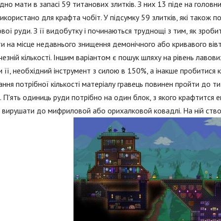
дно мати в запасі 59 титанових злитків. З них 13 піде на головни
икористано для крафта чобіт. У підсумку 59 злитків, які також 
вої руди. З її видобутку і починаються труднощі з тим, як зроб
и на місце недавнього знищення демонічного або кривавого вівт
чезній кількості. Іншим варіантом є пошук шляху на рівень лавов
 її, необхідний інструмент з силою в 150%, а інакше пробитися к
ння потрібної кількості матеріалу гравець повинен пройти до ти
. П'ять одиниць руди потрібно на один блок, з якого крафтится ек
 вирушати до мифриловой або орихалковой ковадлі. На ній ств