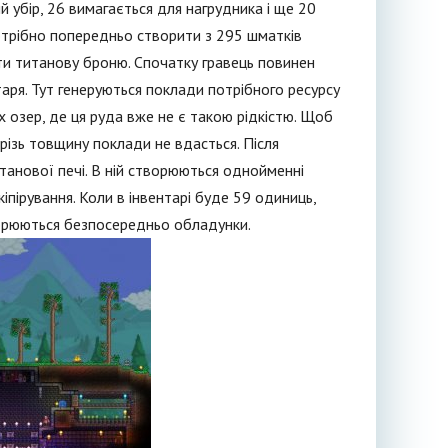
й убір, 26 вимагається для нагрудника і ще 20
потрібно попередньо створити з 295 шматків
ити титанову броню. Спочатку гравець повинен
аря. Тут генеруються поклади потрібного ресурсу
их озер, де ця руда вже не є такою рідкістю. Щоб
різь товщину поклади не вдасться. Після
танової печі. В ній створюються однойменні
іпірування. Коли в інвентарі буде 59 одиниць,
орюються безпосередньо обладунки.