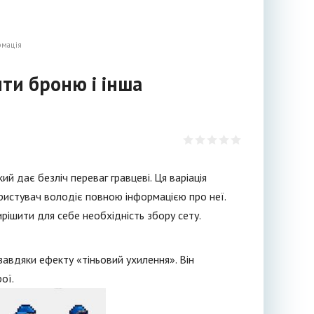
рмація
ити броню і інша
й дає безліч переваг гравцеві. Ця варіація
ристувач володіє повною інформацією про неї.
ішити для себе необхідність збору сету.
завдяки ефекту «тіньовий ухилення». Він
ої.