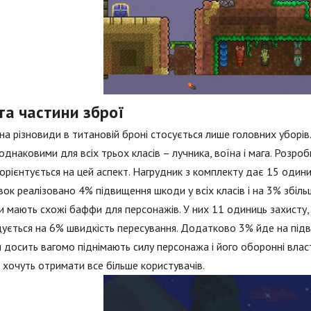
та частини зброї
на різновиди в титановій броні стосується лише головних уборів. 
однаковими для всіх трьох класів – лучника, воїна і мага. Розр
 орієнтується на цей аспект. Нагрудник з комплекту дає 15 одини
ок реалізовано 4% підвищення шкоди у всіх класів і на 3% збіль
 мають схожі баффи для персонажів. У них 11 одиниць захисту, 
ується на 6% швидкість пересування. Додатково 3% йде на підв
 досить вагомо піднімають силу персонажа і його оборонні власти
, хочуть отримати все більше користувачів.