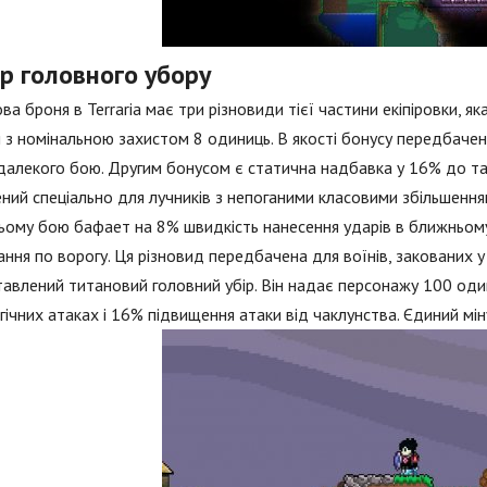
р головного убору
ва броня в Terraria має три різновиди тієї частини екіпіровки, я
з номінальною захистом 8 одиниць. В якості бонусу передбаче
далекого бою. Другим бонусом є статична надбавка у 16% до так
ний спеціально для лучників з непоганими класовими збільшенням
ому бою бафает на 8% швидкість нанесення ударів в ближньому
ння по ворогу. Ця різновид передбачена для воїнів, закованих у
авлений титановий головний убір. Він надає персонажу 100 од
гічних атаках і 16% підвищення атаки від чаклунства. Єдиний мін