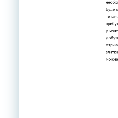
необхі
буде в
титано
прибут
у вели
добути
отрима
злитки
можна