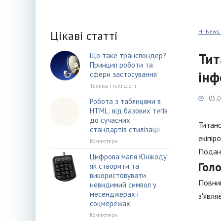
Цікаві статті
Hi-News:
Тит
Що таке транспондер?
Принцип роботи та
інф
сфери застосування
Техніка і технології
05.0
Робота з таблицями в
HTML: від базових тегів
до сучасних
Титано
стандартів стилізації
екіпір
Компютери
Подани
Цифрова магія Юнікоду:
Гол
як створити та
використовувати
Повний
невидимий символ у
месенджерах і
з'явля
соцмережах
Компютери