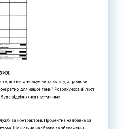
вих
 те, що він одержує не зарплату, а грошове
конкретно для нашої теми? Розрахунковий лист
буде відрізнятися наступними:
 службі за контрактом). Процентна надбавка за
рактом). Щомісячна надбавка за збереження