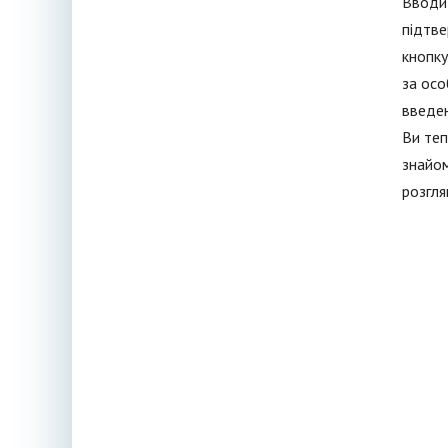
Вводит
підтве
кнопку
за осо
введен
Ви теп
знайом
розгля