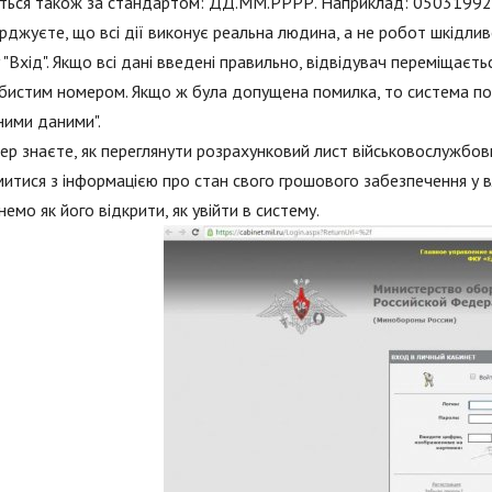
ься також за стандартом: ДД.ММ.РРРР. Наприклад: 05031992. Ос
рджуєте, що всі дії виконує реальна людина, а не робот шкідлив
 "Вхід". Якщо всі дані введені правильно, відвідувач переміщає
бистим номером. Якщо ж була допущена помилка, то система пов
ими даними".
ер знаєте, як переглянути розрахунковий лист військовослужбовц
итися з інформацією про стан свого грошового забезпечення у в
немо як його відкрити, як увійти в систему.