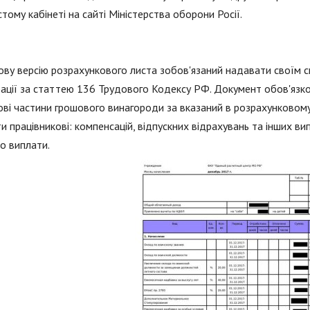
тому кабінеті на сайті Міністерства оборони Росії.
ву версію розрахункового листа зобов'язаний надавати своїм с
ції за статтею 136 Трудового Кодексу РФ. Документ обов'язков
ві частини грошового винагороди за вказаний в розрахунковому 
и працівникові: компенсацій, відпускних відрахувань та інших випл
о виплати.