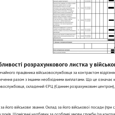
ливості розрахункового листка у військо
ичайного працівника військовослужбовця за контрактом відрізняє
ечення разом з іншими необхідними виплатами. Що це означає 
овослужбовця, складений ЄРЦ (Єдиним розрахунковим центром), 
за його військове звання. Оклад за його військової посади (при
у років. Щомісячні надбавки за особливі умови служби (за конт