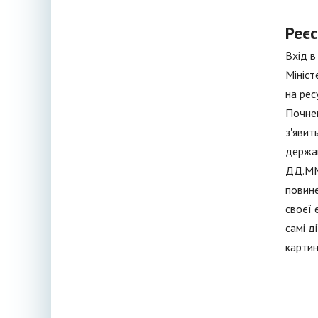
Реєс
Вхід в
Мініст
на рес
Почнем
з'явит
держа
ДД.ММ.
повине
своєї 
самі д
картин