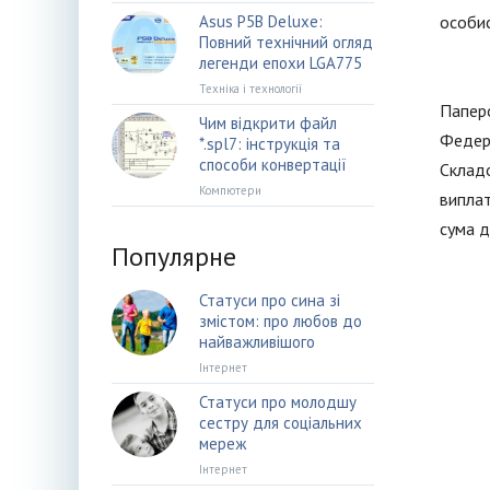
Asus P5B Deluxe:
особис
Повний технічний огляд
легенди епохи LGA775
Техніка і технології
Паперо
Чим відкрити файл
Федера
*.spl7: інструкція та
способи конвертації
Складо
Компютери
виплат
сума д
Популярне
Статуси про сина зі
змістом: про любов до
найважливішого
Інтернет
Статуси про молодшу
сестру для соціальних
мереж
Інтернет