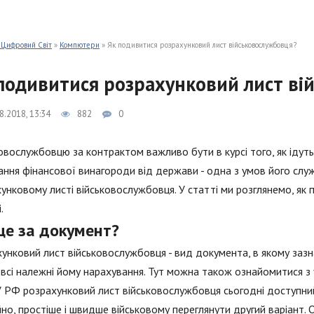
 Цифровий Світ
»
Компютери
» Як подивитися розрахунковий лист військовослужбовця?
подивитися розрахунковий лист ві
8.2018, 13:34
882
0
овослужбовцю за контрактом важливо бути в курсі того, як ідут
ння фінансової винагороди від держави - одна з умов його слу
унковому листі військовослужбовця. У статті ми розглянемо, як 
.
це за документ?
унковий лист військовослужбовця - вид документа, в якому зазн
всі належні йому нарахування. Тут можна також ознайомитися з 
 У РФ розрахунковий лист військовослужбовця сьогодні доступний 
но, простіше і швидше військовому переглянути другий варіант. 