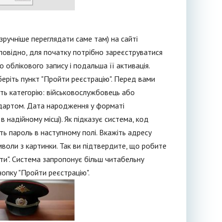
зручніше переглядати саме там) на сайті
овідно, для початку потрібно зареєструватися
 облікового запису і подальша її активація.
беріть пункт "Пройти реєстрацію". Перед вами
іть категорію: військовослужбовець або
дартом. Дата народження у форматі
надійному місці). Як підказує система, код
іть пароль в наступному полі. Вкажіть адресу
мволи з картинки. Так ви підтвердите, що робите
ити". Система запропонує більш читабельну
кнопку "Пройти реєстрацію".