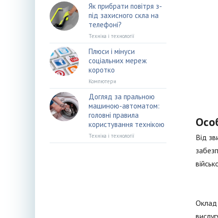
Як прибрати повітря з-
під захисного скла на
телефоні?
Техніка і технології
Плюси і мінуси
соціальних мереж
коротко
Компютери
Догляд за пральною
машиною-автоматом:
головні правила
Особ
користування технікою
Техніка і технології
Від зв
забезп
військ
Оклад 
вислуг