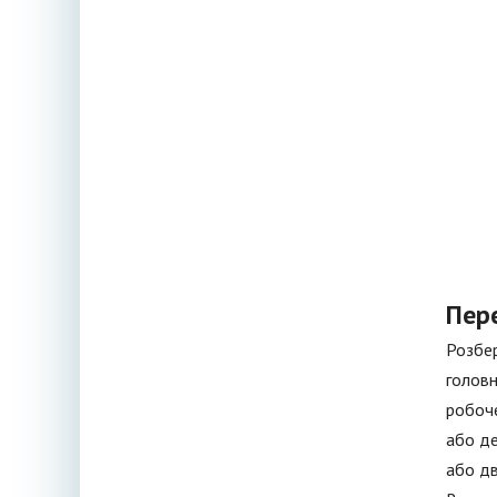
Пере
Розбер
головн
робоче
або де
або дв