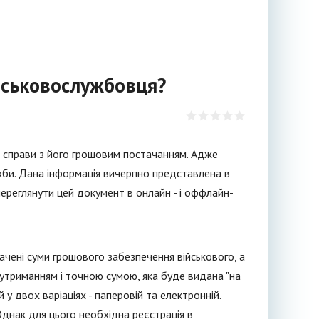
йськовослужбовця?
ь справи з його грошовим постачанням. Адже
жби. Дана інформація вичерпно представлена в
переглянути цей документ в онлайн - і оффлайн-
ачені суми грошового забезпечення військового, а
утриманням і точною сумою, яка буде видана "на
у двох варіаціях - паперовій та електронній.
Однак для цього необхідна реєстрація в