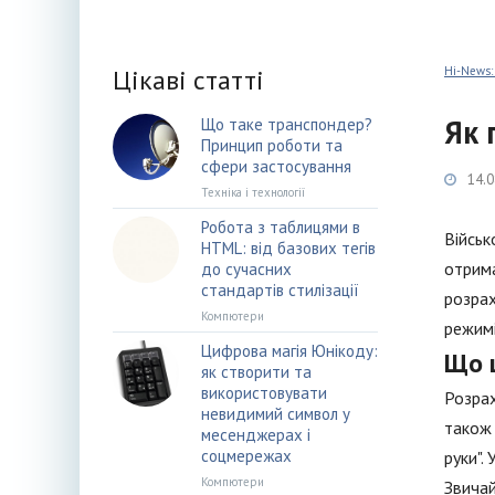
Цікаві статті
Hi-News:
Як 
Що таке транспондер?
Принцип роботи та
сфери застосування
14.0
Техніка і технології
Робота з таблицями в
Військ
HTML: від базових тегів
отрима
до сучасних
стандартів стилізації
розрах
Компютери
режимі
Цифрова магія Юнікоду:
Що 
як створити та
використовувати
Розрах
невидимий символ у
також 
месенджерах і
соцмережах
руки".
Компютери
Звичай