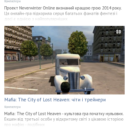
Компютери
Проект Neverwinter Online визнаний кращою грою 2014 року.
Ця онлайн-гра підкорила серця багатьох фанатів фентезі і
досі є однією з найпопулярніших
Mafia: The City of Lost Heaven: чіти і трейнери
Компютери
Mafia: The City of Lost Heaven - культова гра початку нульових.
Екшен від третьої особи у відкритому світі з цікавою історією
про мафію - подібних