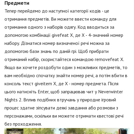
Предмети
Тепер перейдемо до наступної категорії кодів - це
отримання предметів. Ви можете ввести команду для
отримання одного з наборів одягу. Код вводиться за
допомогою комбінації givefeat X, де X - 4-значний номер
набору. Дізнатися номер визначеної речі можна за
допомогою бази знань по даній грі. Щоб прибрати
отриманий набір, скористайтеся командою removefeat X.
Якщо ви хочете роздобути один з можливих предметів, то
вам необхідно спочатку знайти номер речі, а потім вбити в
консоль текст giveitem X, де X - номер предмета. Після
цього натисніть Enter, щоб запрацював чит у Neverwinter
Nights 2. Вплив подібних втручань у природне ігровий
процес здатне зіпсувати деякі завдання або розмови з
персонажами, оскільки ви можете отримати квестові речі
без проходження.