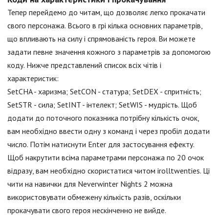
Тепер перейдемо до читам, що дозволяє легко прокачати
свого персонажа. Всього в грі кілька основних параметрів,
що впливають на силу і спрямованість героя. Ви можете
задати певне значення кожного з параметрів за допомогою
коду. Нижче представлений список всіх чітів і
характеристик:
SetCHA - харизма; SetCON - статура; SetDEX - спритність;
SetSTR - сила; SetINT - інтелект; SetWIS - мудрість. Щоб
додати до поточного показника потрібну кількість очок,
вам необхідно ввести одну з команд і через пробіл додати
число. Потім натиснути Enter для застосування ефекту.
Щоб накрутити всіма параметрами персонажа по 20 очок
відразу, вам необхідно скористатися читом irolltwenties. Ці
чити на навички для Neverwinter Nights 2 можна
використовувати обмежену кількість разів, оскільки
прокачувати свого героя нескінченно не вийде.