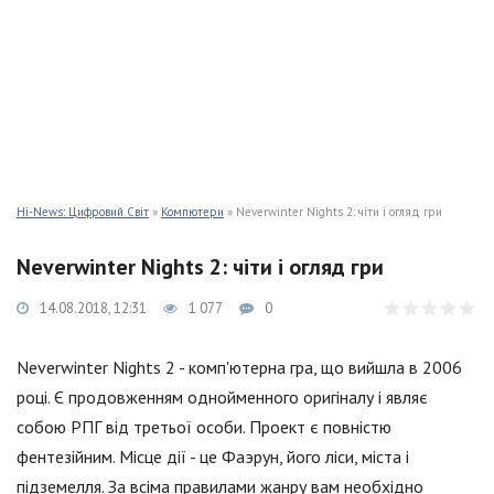
Hi-News: Цифровий Світ
»
Компютери
» Neverwinter Nights 2: чіти і огляд гри
Neverwinter Nights 2: чіти і огляд гри
14.08.2018, 12:31
1 077
0
Neverwinter Nights 2 - комп'ютерна гра, що вийшла в 2006
році. Є продовженням однойменного оригіналу і являє
собою РПГ від третьої особи. Проект є повністю
фентезійним. Місце дії - це Фаэрун, його ліси, міста і
підземелля. За всіма правилами жанру вам необхідно