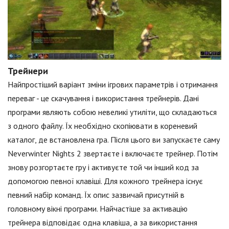
Трейнери
Найпростіший варіант зміни ігрових параметрів і отримання
переваг - це скачування і використання трейнерів. Дані
програми являють собою невеликі утиліти, що складаються
з одного файлу. Їх необхідно скопіювати в кореневий
каталог, де встановлена гра. Після цього ви запускаєте саму
Neverwinter Nights 2 звертаєте і включаєте трейнер. Потім
знову розгортаєте гру і активуєте той чи інший код за
допомогою певної клавіші. Для кожного трейнера існує
певний набір команд. Їх опис зазвичай присутній в
головному вікні програми. Найчастіше за активацію
трейнера відповідає одна клавіша, а за використання