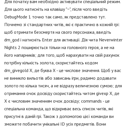
Для початку вам необхідно активувати спеціальний режим.
Для цього натисніть на клавішу "~", після чого введіть
DebugMode 1 точно так само, як представлено тут.
Почнемо зі стандартних читів, які є практично в кожній грі:
щоб отримати безсмертя на свого персонажа, введіть
dm_god і натисніть Enter для активації. Дія чита Neverwinter
Nights 2 поширюється тільки на головного героя, а не на
його напарників; для того, щоб нарахувати на свій рахунок
потрібну кількість золота, скористайтесь кодом
dm_givegold X, де буква X - це числове значення. Щоб у вас
не виникло вильотів або зависань ігри, радимо додавати
золото по кілька тисяч, а не відразу величезною сумою; для
отримання очок досвіду скористайтесь читом givexp X, де
X є числовим значенням очок досвіду; commands - це
спеціальна команда, що відкриває весь список читів, які
присутні в даній грі. Також з допомогою цієї команди ви
зможете побачити унікальні ID усіх предметів. Вони