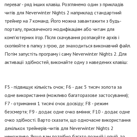
переваг - ряд інших клавіш. Розглянемо один з прикладів
читів для Neverwinter Nights 2 наприклад стандартний
трейнер на 7 команд. Його можна завантажити з будь-
порталу, присвяченого модифікаціям або читам для
комп'ютерних ігор. Після скачування розпакуйте архів і
скопіюйте в папку з грою, де знаходиться виконавчий файл.
Потім запустіть програму і саму Neverwinter Nights 2. Для
активації здібностей, виконайте одну з наведених клавіш:
F5 - підвищує кількість очок; F6 - дає 5 тисяч золота за
одне використання (можливо багаторазове застосування);
F7 - отримання 1 тисячі очок досвіду; F8 - режим
безсмертя; F9 - додає одне очко вміння; F10 - додає одне
очко здібності. Варто сказати, що одночасне використання
декількох трейнерів-читів для Neverwinter Nights 2
неможливо. Якщо вам потрібно багато позицій і опцій, то