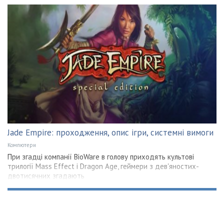
Jade Empire: проходження, опис ігри, системні вимоги
Компютери
При згадці компанії BioWare в голову приходять культові
трилогії Mass Effect і Dragon Age, геймери з дев'яностих-
двотисячних згадають