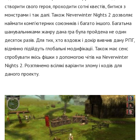
створити свого героя, проходити сотні квестів, битися з
монстрами і так далі. Також Neverwinter Nights 2 дозволяє
наймати комп'ютерних союзників і багато іншого. Багатьма
шанувальниками жанру дана гра була пройдена не один
десяток разів. Для тих, хто вздовж і докір вивчив дану РПГ,
відмінно підійдуть глобальні модифікації. Також має сенс
спробувати якісь фішки з допомогою чітів на Neverwinter
Nights 2. Розглянемо всілякі варіанти злому і кодів для
даного проекту.