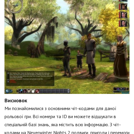
Висновок
Ми познайомилися з основними чіт-кодами для даної
рольової гри. Всі номери та ID ви можете відшукати в
спеціальній базі знань, яка містить всю інформацію. З чіт-
кодами на Neverwinter Nights 2 подвиги, пригоди і перемоги