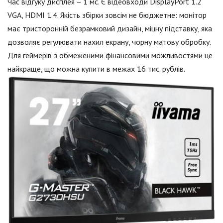
Час відгуку дисплея – 1 мс. Є відеовходи DisplayPort 1.2
VGA, HDMI 1.4. Якість збірки зовсім не бюджетне: монітор
має тристоронній безрамковий дизайн, міцну підставку, яка
дозволяє регулювати нахил екрану, чорну матову обробку.
Для геймерів з обмеженими фінансовими можливостями це
найкраще, що можна купити в межах 16 тис. рублів.