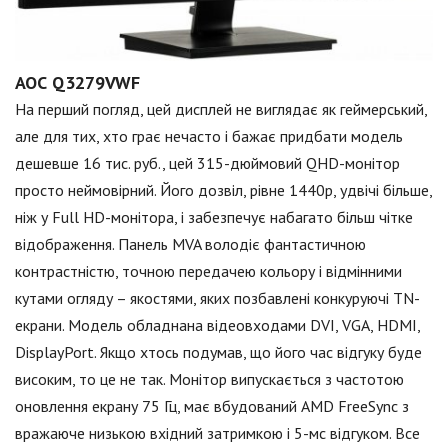
АОС Q3279VWF
На перший погляд, цей дисплей не виглядає як геймерський,
але для тих, хто грає нечасто і бажає придбати модель
дешевше 16 тис. руб., цей 315-дюймовий QHD-монітор
просто неймовірний. Його дозвіл, рівне 1440р, удвічі більше,
ніж у Full HD-монітора, і забезпечує набагато більш чітке
відображення. Панель MVA володіє фантастичною
контрастністю, точною передачею кольору і відмінними
кутами огляду – якостями, яких позбавлені конкуруючі TN-
екрани. Модель обладнана відеовходами DVI, VGA, HDMI,
DisplayPort. Якщо хтось подумав, що його час відгуку буде
високим, то це не так. Монітор випускається з частотою
оновлення екрану 75 Гц, має вбудований AMD FreeSync з
вражаюче низькою вхідний затримкою і 5-мс відгуком. Все