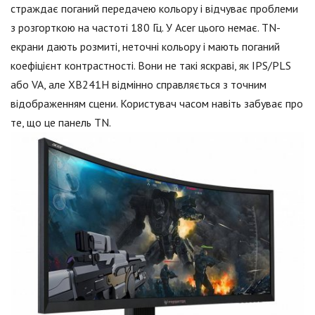
страждає поганий передачею кольору і відчуває проблеми
з розгорткою на частоті 180 Гц. У Acer цього немає. TN-
екрани дають розмиті, неточні кольору і мають поганий
коефіцієнт контрастності. Вони не такі яскраві, як IPS/PLS
або VA, але XB241H відмінно справляється з точним
відображенням сцени. Користувач часом навіть забуває про
те, що це панель TN.