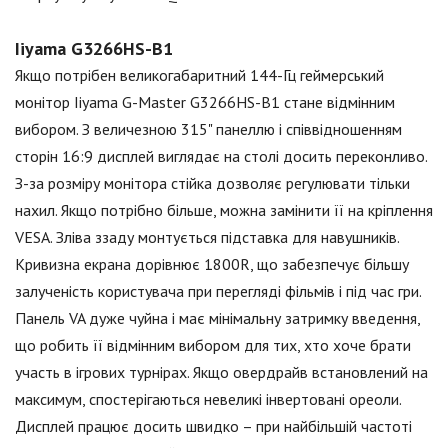
Iiyama G3266HS-B1
Якщо потрібен великогабаритний 144-Гц геймерський
монітор Iiyama G-Master G3266HS-B1 стане відмінним
вибором. З величезною 315" панеллю і співвідношенням
сторін 16:9 дисплей виглядає на столі досить переконливо.
З-за розміру монітора стійка дозволяє регулювати тільки
нахил. Якщо потрібно більше, можна замінити її на кріплення
VESA. Зліва ззаду монтується підставка для навушників.
Кривизна екрана дорівнює 1800R, що забезпечує більшу
залученість користувача при перегляді фільмів і під час гри.
Панель VA дуже чуйна і має мінімальну затримку введення,
що робить її відмінним вибором для тих, хто хоче брати
участь в ігрових турнірах. Якщо овердрайв встановлений на
максимум, спостерігаються невеликі інвертовані ореоли.
Дисплей працює досить швидко – при найбільшій частоті