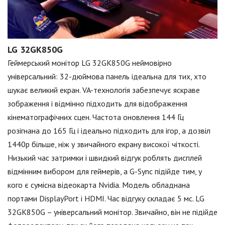
LG 32GK850G
Геймерський монітор LG 32GK850G неймовірно
універсальний: 32-дюймова панель ідеальна для тих, хто
шукає великий екран. VA-технологія забезпечує яскраве
зображення і відмінно підходить для відображення
кінематографічних сцен. Частота оновлення 144 Гц
розігнана до 165 Гц і ідеально підходить для ігор, а дозвіл
1440p більше, ніж у звичайного екрану високої чіткості.
Низький час затримки і швидкий відгук роблять дисплей
відмінним вибором для геймерів, а G-Sync підійде тим, у
кого є сумісна відеокарта Nvidia. Модель обладнана
портами DisplayPort і HDMI. Час відгуку складає 5 мс. LG
32GK850G – універсальний монітор. Звичайно, він не підійде