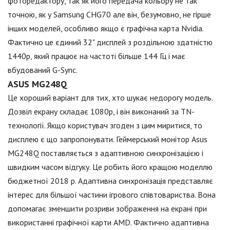
фоторедактору, так як його передача кольору не так
точною, як у Samsung CHG70 але він, безумовно, не гірше
інших моделей, особливо якщо є графічна карта Nvidia.
Фактично це єдиний 32" дисплей з роздільною здатністю
1440p, який працює на частоті більше 144 Гц і має
вбудований G-Sync.
ASUS MG248Q
Це хороший варіант для тих, хто шукає недорогу модель.
Дозвіл екрану складає 1080p, і він виконаний за TN-
технології. Якщо користувач згоден з цим миритися, то
дисплею є що запропонувати. Геймерський монітор Asus
MG248Q поставляється з адаптивною синхронізацією і
швидким часом відгуку. Це робить його кращою моделлю
бюджетної 2018 р. Адаптивна синхронізація представляє
інтерес для більшої частини ігрового співтовариства. Вона
допомагає зменшити розриви зображення на екрані при
використанні графічної карти AMD. Фактично адаптивна