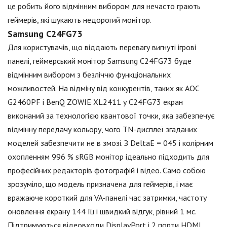
це робить його відмінним вибором для нечасто грають
геймерів, які шукають недорогий монітор.
Samsung C24FG73
Для користувачів, що віддають перевагу вигнуті ігрові
панелі, геймерський монітор Samsung C24FG73 буде
відмінним вибором з безліччю функціональних
можливостей. На відміну від конкурентів, таких як AOC
G2460PF і BenQ ZOWIE XL2411 у C24FG73 екран
виконаний за технологією квантової точки, яка забезпечує
відмінну передачу кольору, чого TN-дисплеї згаданих
моделей забезпечити не в змозі. З DeltaE = 045 і колірним
охопленням 996 % sRGB монітор ідеально підходить для
професійних редакторів фотографій і відео. Само собою
зрозуміло, що модель призначена для геймерів, і має
вражаюче короткий для VA-панелі час затримки, частоту
оновлення екрану 144 Гц і швидкий відгук, рівний 1 мс.
Підтримуються відеовходи DisplayPort і 2 порти HDMI.