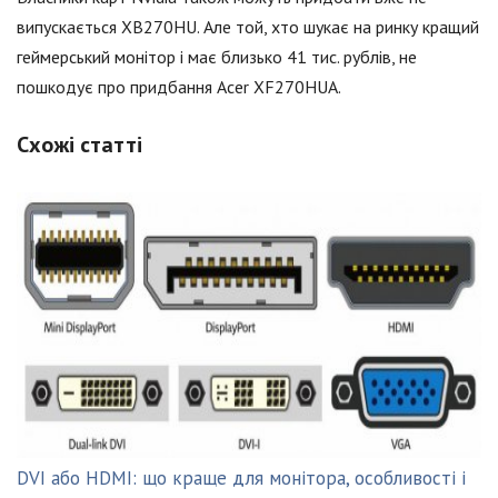
випускається XB270HU. Але той, хто шукає на ринку кращий
геймерський монітор і має близько 41 тис. рублів, не
пошкодує про придбання Acer XF270HUA.
Схожі статті
DVI або HDMI: що краще для монітора, особливості і