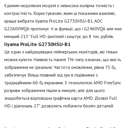
Єдиним недоліком моделі є невисока колірна точність і
контрастність. Користувачам, яким ці показники важливі,
краще вибрати Iiyama ProLite G2730HSU-B1. AOC
G2260VWQ6 пропонує ті ж функції, що і G2460VQ6 але має
менший 215" Full HD-дисплей і коштує до 8 тис. рублів.
Iiyama ProLite G2730HSU-В1
Це один з найдешевших геймерських моніторів, які тільки
можна купити. Наявність панелі TN-типу означає, що якість
зображення не ідеальне. Частота оновлення, рівна 75 Гц,
забезпечує більш плавний хід гри в порівнянні з
традиційними 60-Гц екранами. З технологією AMD FreeSync
розриви зображення пішли в минуле, але для цього
знадобиться відповідна графічна карта AMD. Дозвіл Full
HD і діагональ 27" дозволять побачити безліч деталей.