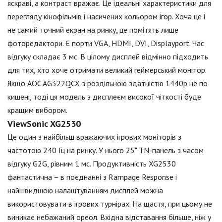
яскраві, а контраст вражає. Це ідеальні характеристики для
перегляду кінофільмів і насичених кольором ігор. Хоча це і
не самий точний екран на ринку, це помітять лише
фоторедактори. Є порти VGA, HDMI, DVI, Displayрort. Час
відгуку складає 3 мс. В цілому дисплей відмінно підходить
для тих, хто хоче отримати великий геймерський монітор.
Якщо AOC AG322QCX з роздільною здатністю 1440p не по
кишені, тоді ця модель з дисплеєм високої чіткості буде
кращим вибором.
ViewSonic XG2530
Це один з найбільш вражаючих ігрових моніторів з
частотою 240 Гц на ринку. У нього 25" TN-панель з часом
відгуку G2G, рівним 1 мс. Продуктивність XG2530
фантастична – в поєднанні з Rampage Response і
найшвидшою налаштуванням дисплей можна
використовувати в ігрових турнірах. На щастя, при цьому не
виникає небажаний ореол. Вхідна відставання більше, ніж у