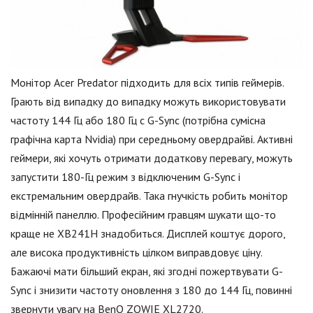
Монітор Acer Predator підходить для всіх типів геймерів.
Грають від випадку до випадку можуть використовувати
частоту 144 Гц або 180 Гц c G-Sync (потрібна сумісна
графічна карта Nvidia) при середньому овердрайві. Активні
геймери, які хочуть отримати додаткову перевагу, можуть
запустити 180-Гц режим з відключеним G-Sync і
екстремальним овердрайв. Така гнучкість робить монітор
відмінній панеллю. Професійним гравцям шукати що-то
краще не XB241H знадобиться. Дисплей коштує дорого,
але висока продуктивність цілком виправдовує ціну.
Бажаючі мати більший екран, які згодні пожертвувати G-
Sync і знизити частоту оновлення з 180 до 144 Гц, повинні
звернути увагу на BenQ ZOWIE XL2720.