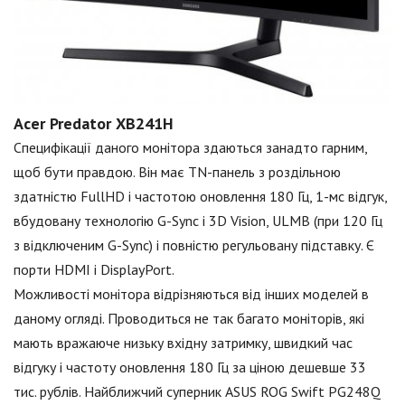
Acer Predator ХВ241Н
Специфікації даного монітора здаються занадто гарним,
щоб бути правдою. Він має TN-панель з роздільною
здатністю FullHD і частотою оновлення 180 Гц, 1-мс відгук,
вбудовану технологію G-Sync і 3D Vision, ULMB (при 120 Гц
з відключеним G-Sync) і повністю регульовану підставку. Є
порти HDMI і DisplayPort.
Можливості монітора відрізняються від інших моделей в
даному огляді. Проводиться не так багато моніторів, які
мають вражаюче низьку вхідну затримку, швидкий час
відгуку і частоту оновлення 180 Гц за ціною дешевше 33
тис. рублів. Найближчий суперник ASUS ROG Swift PG248Q