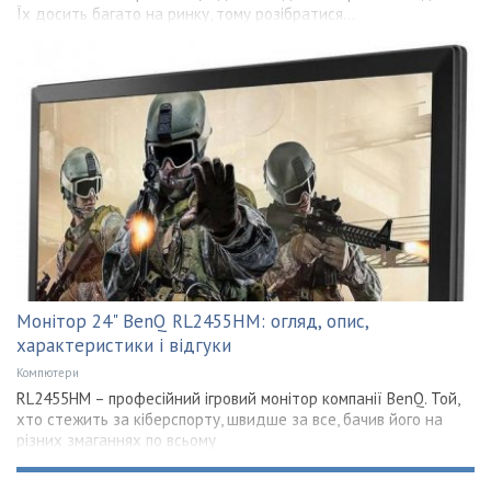
Їх досить багато на ринку, тому розібратися...
Монітор 24" BenQ RL2455HM: огляд, опис,
характеристики і відгуки
Компютери
RL2455HM – професійний ігровий монітор компанії BenQ. Той,
хто стежить за кіберспорту, швидше за все, бачив його на
різних змаганнях по всьому