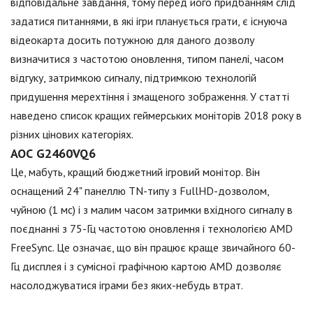
відповідальне завдання, тому перед його придбанням слід
задатися питаннями, в які ігри планується грати, є існуюча
відеокарта досить потужною для даного дозволу
визначитися з частотою оновлення, типом панелі, часом
відгуку, затримкою сигналу, підтримкою технологій
придушення мерехтіння і змащеного зображення. У статті
наведено список кращих геймерських моніторів 2018 року в
різних цінових категоріях.
АОС G2460VQ6
Це, мабуть, кращий бюджетний ігровий монітор. Він
оснащений 24" панеллю TN-типу з FullHD-дозволом,
чуйною (1 мс) і з малим часом затримки вхідного сигналу в
поєднанні з 75-Гц частотою оновлення і технологією AMD
FreeSync. Це означає, що він працює краще звичайного 60-
Гц дисплея і з сумісної графічною картою AMD дозволяє
насолоджуватися іграми без яких-небудь втрат.