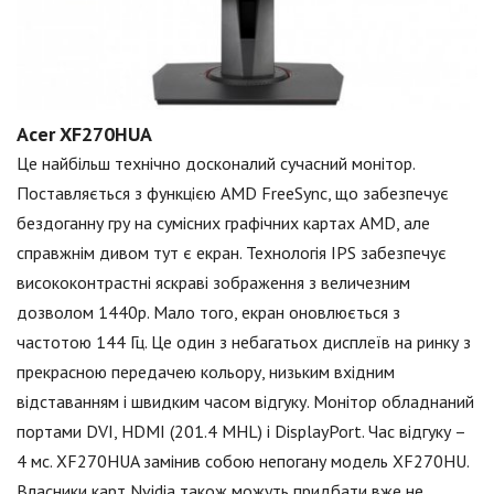
Acer XF270HUA
Це найбільш технічно досконалий сучасний монітор.
Поставляється з функцією AMD FreeSync, що забезпечує
бездоганну гру на сумісних графічних картах AMD, але
справжнім дивом тут є екран. Технологія IPS забезпечує
висококонтрастні яскраві зображення з величезним
дозволом 1440p. Мало того, екран оновлюється з
частотою 144 Гц. Це один з небагатьох дисплеїв на ринку з
прекрасною передачею кольору, низьким вхідним
відставанням і швидким часом відгуку. Монітор обладнаний
портами DVI, HDMI (201.4 MHL) і DisplayPort. Час відгуку –
4 мс. XF270HUA замінив собою непогану модель XF270HU.
Власники карт Nvidia також можуть придбати вже не