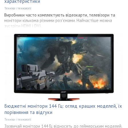
характеристики
Техніка і технології
Виробники часто комплектують відеокарти, телевізори та
монітори кількома різними роз'ємами. Найчастіше можна
зустріти HDMI і DVI.
Бюджетні монітори 144 Гц: огляд кращих моделей, їх
порівняння та відгуки
Техніка і технології
Зазвичай монітори 144 Гц відносять до геймерським моделей.