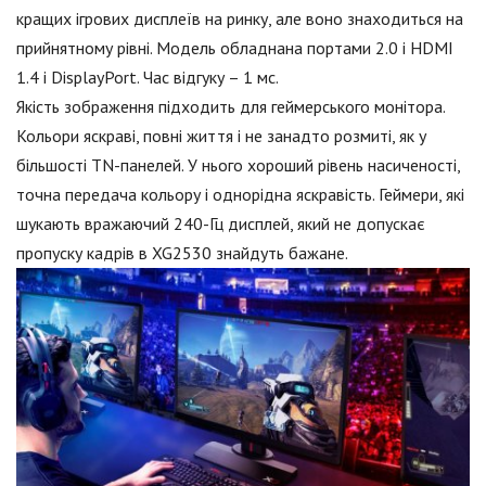
кращих ігрових дисплеїв на ринку, але воно знаходиться на
прийнятному рівні. Модель обладнана портами 2.0 і HDMI
1.4 і DisplayPort. Час відгуку – 1 мс.
Якість зображення підходить для геймерського монітора.
Кольори яскраві, повні життя і не занадто розмиті, як у
більшості TN-панелей. У нього хороший рівень насиченості,
точна передача кольору і однорідна яскравість. Геймери, які
шукають вражаючий 240-Гц дисплей, який не допускає
пропуску кадрів в XG2530 знайдуть бажане.