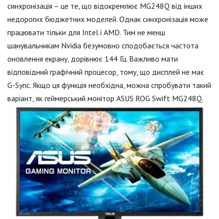
синхронізація – це те, що відокремлює MG248Q від інших
недорогих бюджетних моделей. Однак синхронізація може
працювати тільки для Intel і AMD. Тим не менш
шанувальникам Nvidia безумовно сподобається частота
оновлення екрану, дорівнює 144 Гц. Важливо мати
відповідний графічний процесор, тому, що дисплей не має
G-Sync. Якщо ця функція необхідна, можна спробувати такий
варіант, як геймерський монітор ASUS ROG Swift MG248Q.