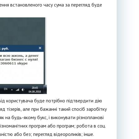
чення встановленого часу сума за перегляд буде
від користувача буде потрібно підтвердити дію
яд тізерів, але при бажанні такий спосіб заробітку
 на будь-якому букс, і виконувати різнопланові
 різноманітних програм або програм; робота в соц.
ністю або без; перегляд відеороликів; інше.