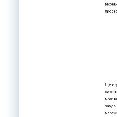
віконц
просто
Ще оди
натисн
можна 
завдан
мережа