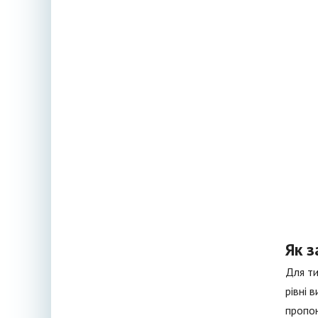
Як 
Для ти
рівні 
пропон