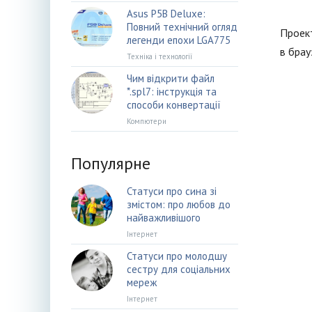
Asus P5B Deluxe:
Повний технічний огляд
Проект
легенди епохи LGA775
в брау
Техніка і технології
Чим відкрити файл
*.spl7: інструкція та
способи конвертації
Компютери
Популярне
Статуси про сина зі
змістом: про любов до
найважливішого
Інтернет
Статуси про молодшу
сестру для соціальних
мереж
Інтернет