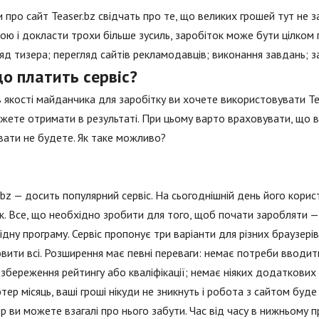
и про сайт Teaser.bz свідчать про те, що великих грошей тут не 
ою і докласти трохи більше зусиль, заробіток може бути цілком 
яд тизера; перегляд сайтів рекламодавців; виконання завдань; за
о платить сервіс?
 якості майданчика для заробітку ви хочете використовувати Tea
жете отримати в результаті. При цьому варто враховувати, що ви
ати не будете. Як таке можливо?
.bz — досить популярний сервіс. На сьогоднішній день його кори
к. Все, що необхідно зробити для того, щоб почати заробляти —
ідну програму. Сервіс пропонує три варіанти для різних браузер
вити всі. Розширення має певні переваги: немає потреби вводи
і збереження рейтингу або кваліфікації; немає ніяких додаткових
тер місяць, ваші гроші нікуди не зникнуть і робота з сайтом буд
р ви можете взагалі про нього забути. Час від часу в нижньому 