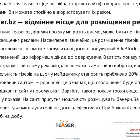
и на https.Teaser.bz (це офіційна сторінка сайту) говорять про т
ами. Ви можете спокійно використовувати їх разом.
er.bz — відмінне місце для розміщення р
чик Teaser.bz, відгуки про яку ми розглядаємо, може бути не тіл
зміщення реклами. Насамперед, звичайно, це розміщення тізерів
оголошень не зможе заглушити ні досить популярний AddBlock, н
певнений, що інформація дійде до одержувача. Вартість показу т
трацій. При цьому рекламодавець може самостійно вибрати, в я
ельність тізерів на цьому майданчику становить приблизно 20% 
ований сайтом, — popunder. Це означає, що оголошення буде опл
відкрити сайт у новому вікні. Вартість такого показу трохи вище,
чу показів. На сайті присутня можливість розміщувати банери. З
користувацької аудиторії це досить ефективно. При бажанні легко
б. на добу.