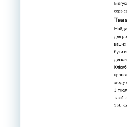
Відгук
сервіс
Teas
Майдан
для ро
ваших 
бути в
демонс
Клікаб
пропон
згоду 
1 тися
такій 
150 кр