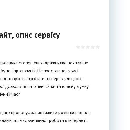
айт, опис сервісу
 Невеличке оголошення-дражнилка покликане
 буде і пропозиція. На зростаючої хвилі
що пропонують заробити на перегляді цього
рсі дозволять читачеві скласти власну думку.
інний час?
оект, що пропонує завантажити розширення для
лами під час звичайної роботи в інтернеті.