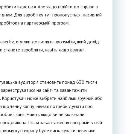
заробити вдасться. Але якщо підійти до справи з
гідним. Для заробітку тут пропонується: пасивний
робіток на партнерській програмі.
ser.bz, відгуки дозволять зрозуміти, який дохід
 станете заробляти, навіть якщо взагалі
стувацька аудиторія становить понад 630 тисяч
 зареєструватися на сайті та завантажити
ів. Користувач може вибрати найбільш зручний або
ти щоденну капчу; немає потреби думати про
 зобов'язань. Навіть якщо ви не включали
е продовжена. Після завантаження програми в свій
правому куті екрану буде вискакувати невелике