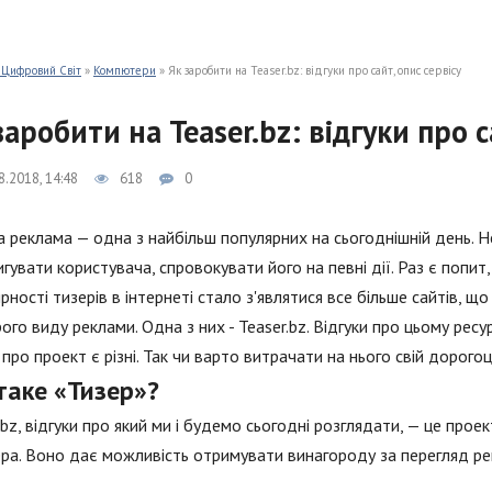
 Цифровий Світ
»
Компютери
» Як заробити на Teaser.bz: відгуки про сайт, опис сервісу
заробити на Teaser.bz: відгуки про с
8.2018, 14:48
618
0
а реклама — одна з найбільш популярних на сьогоднішній день.
игувати користувача, спровокувати його на певні дії. Раз є попит,
рності тизерів в інтернеті стало з'являтися все більше сайтів, 
ого виду реклами. Одна з них - Teaser.bz. Відгуки про цьому ресу
про проект є різні. Так чи варто витрачати на нього свій дорогоц
таке «Тизер»?
.bz, відгуки про який ми і будемо сьогодні розглядати, — це пр
ра. Воно дає можливість отримувати винагороду за перегляд рек