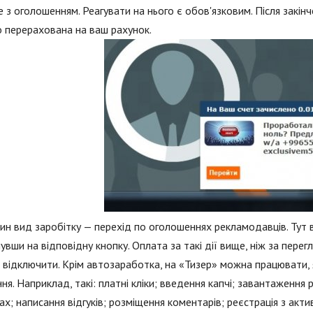
е з оголошенням. Реагувати на нього є обов'язковим. Після закін
 перерахована на ваш рахунок.
н вид заробітку — перехід по оголошеннях рекламодавців. Тут 
увши на відповідну кнопку. Оплата за такі дії вище, ніж за перегл
відключити. Крім автозаработка, на «Тизер» можна працювати, як
ня. Наприклад, такі: платні кліки; введення капчі; завантаження
х; написання відгуків; розміщення коментарів; реєстрація з актив