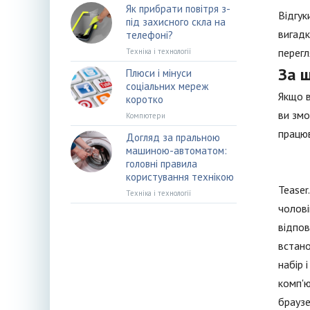
Як прибрати повітря з-
Відгук
під захисного скла на
вигадк
телефоні?
перегл
Техніка і технології
За щ
Плюси і мінуси
соціальних мереж
Якщо в
коротко
ви змо
Компютери
працюв
Догляд за пральною
машиною-автоматом:
головні правила
користування технікою
Teaser
Техніка і технології
чолові
відпов
встано
набір 
комп'ю
браузе