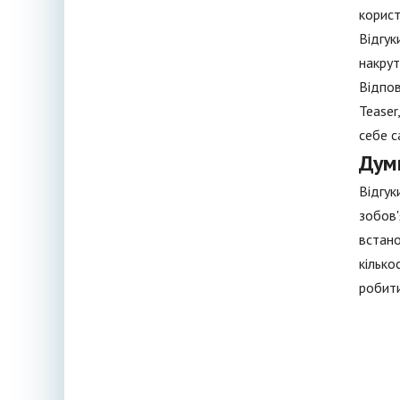
корист
Відгук
накрут
Відпов
Teaser
себе с
Дум
Відгук
зобов'
встано
кілько
робити