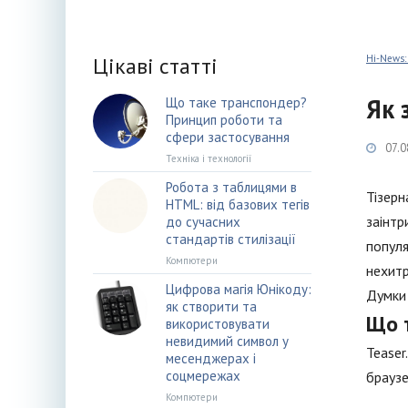
Цікаві статті
Hi-News:
Як 
Що таке транспондер?
Принцип роботи та
сфери застосування
07.0
Техніка і технології
Робота з таблицями в
Тізерн
HTML: від базових тегів
заінтр
до сучасних
стандартів стилізації
популя
Компютери
нехитр
Цифрова магія Юнікоду:
Думки 
як створити та
Що 
використовувати
невидимий символ у
Teaser
месенджерах і
соцмережах
браузе
Компютери