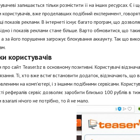
увачеві залишається тільки розмістити її на інших ресурсах. Є і щ
и користувачів, вже проделавших подібний експеримент, говоря
ці показів реклами. В інтернеті існує багато програм, що дозво
ідно і показів реклами стане більше. Варто обмовитися, що так
, а за його порушення загрожує блокування аккаунту. Так що вик
ам.
ки користувачів
и про сайт Teaser.bz в основному позитивні. Користувачі відзнач
язання. Ті, хто вже встиг встановити додаток, відзначають, що в
вленими на комп'ютері, і з іншими подібними сервісами. Користу
сті рефералів сервіс дозволяє заробити близько 100 рублів в т
 взагалі нічого не потрібно, то й не мало.