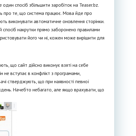
е один спосіб збільшити заробіток на Teaser.bz.
ть про те, що система працює. Мова йде про
ляють виконувати автоматичне оновлення сторінки.
ий спосіб накрутки прямо заборонено правилами
ористовувати його чи ні, кожен може вирішити для
ають, що сайт дійсно виконує взяті на себе
ін не вступає в конфлікт з програмами,
вачі стверджують, що при наявності певної
иждень. Начебто небагато, але якщо врахувати, що