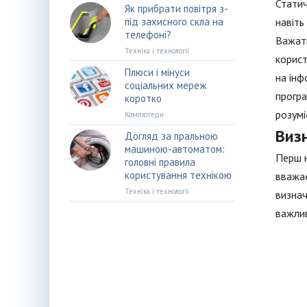
Статич
Як прибрати повітря з-
під захисного скла на
навіть
телефоні?
Важать
Техніка і технології
корист
Плюси і мінуси
на інф
соціальних мереж
програ
коротко
розумі
Компютери
Виз
Догляд за пральною
машиною-автоматом:
Перш н
головні правила
користування технікою
вважає
Техніка і технології
визнач
важлив