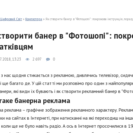
 Цифровий Світ
»
Компютери
» Як створити банер в "Фотошопі": покрокова інструкція, пора
створити банер в "Фотошопі": покр
атківцям
7.2018, 13:23
2 697
0
з нас щодня стикається з рекламою, дивлячись телевізор, сидячи
 і ще багато де. У цій статті ми розповімо про один з найпопуля
анери, які види їх бувають і як створити рекламний банер в "Фото
таке банерна реклама
а реклама – графічне зображення рекламного характеру. Реклам
ки на сайтах в Інтернеті, при натисканні на які переходиш на інш
 коли ще не було навіть радіо. А ось в Інтернет просочилися в 1