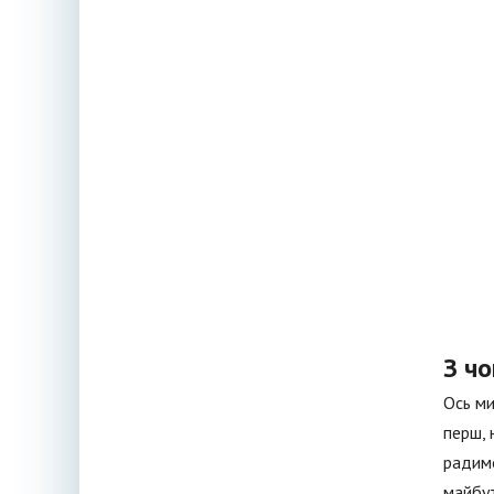
З чо
Ось ми
перш, 
радимо
майбут