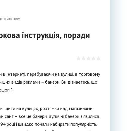
ди початківцям
окова інструкція, поради
 в Інтернеті, перебуваючи на вулиці, в торговому
рніших видів реклами – банери. Ви дізнаєтесь, що
шопі".
ні щити на вулицях, розтяжки над магазинами,
ий сайт – все це банери. Вуличні банери з'явилися
994 році і швидко почали набирати популярність.