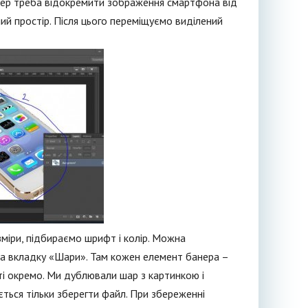
епер треба відокремити зображення смартфона від
ий простір. Після цього переміщуємо виділений
міри, підбираємо шрифт і колір. Можна
 на вкладку «Шари». Там кожен елемент банера –
ті окремо. Ми дублювали шар з картинкою і
ться тільки зберегти файл. При збереженні