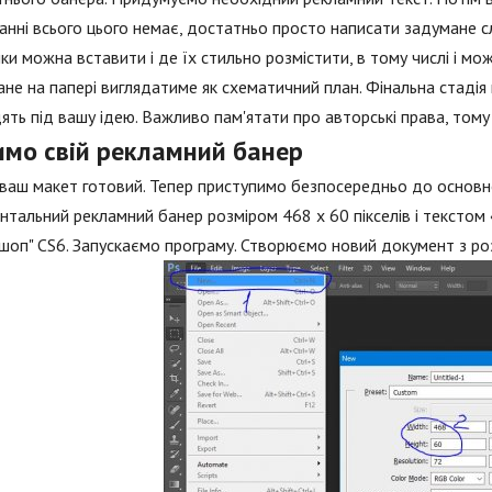
нні всього цього немає, достатньо просто написати задумане с
ки можна вставити і де їх стильно розмістити, в тому числі і м
не на папері виглядатиме як схематичний план. Фінальна стадія 
ять під вашу ідею. Важливо пам'ятати про авторські права, том
имо свій рекламний банер
ваш макет готовий. Тепер приступимо безпосередньо до основно
нтальний рекламний банер розміром 468 x 60 пікселів і текстом
оп" CS6. Запускаємо програму. Створюємо новий документ з розм