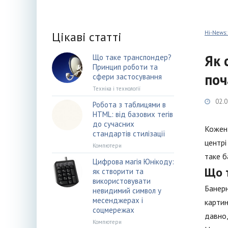
Цікаві статті
Hi-News:
Як 
Що таке транспондер?
Принцип роботи та
поч
сфери застосування
Техніка і технології
02.0
Робота з таблицями в
HTML: від базових тегів
до сучасних
Кожен 
стандартів стилізації
центрі
Компютери
таке б
Цифрова магія Юнікоду:
Що 
як створити та
використовувати
Банерн
невидимий символ у
месенджерах і
картин
соцмережах
давно,
Компютери