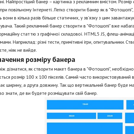
ні. Найпростіший банер – картинка з рекламним вмістом. Розмі
 при повільному Інтернеті. Легко створити банер як в "Фотошопі", 
 вони в кілька разів більше статичних, у зв'язку з цим завантажу
увача. Такий рекламний банер створити в "Фотошопі" вже набагат
ормаційну статтю з графічної складової. HTML5 JS, флеш-анімація
мами. Наприклад: різні тести, примітивні ігри, опитувальники. Ст
єте, ніяк не вийде.
начення розміру банера
іж дізнатися, як створити макет банера в "Фотошопі", необхідн
ться розмір 100 х 100 пікселів. Самий часто використовуваний в
ає ширину, а друга довжину. Так що вертикальний банер буде мат
о знати, де ви будете розміщувати свій банер.