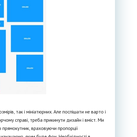
мірів, так і мініатюрних. Але поспішати не варто і
орчому справі, треба прикинути дизайн і вміст. Ми
о прямокутник, враховуючи пропорції
изначаємо, яким буде фон. Необхідності в