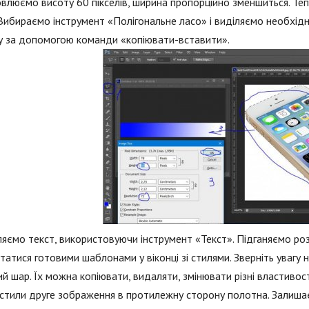
влюємо висоту 60 пікселів, ширина пропорційно зменшиться. Т
Вибираємо інструмент «Полігональне ласо» і виділяємо необхідн
у за допомогою команди «копіювати-вставити».
яємо текст, використовуючи інструмент «Текст». Підганяємо роз
татися готовими шаблонами у віконці зі стилями. Зверніть увагу
й шар. Їх можна копіювати, видаляти, змінювати різні властивос
стили друге зображення в протилежну сторону полотна. Залишає