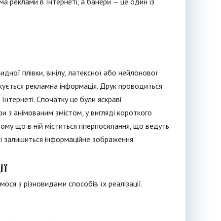
а реклами в Інтернеті, а банери — це один із
идної плівки, вінілу, латексної або нейлонової
укується рекламна інформація. Друк проводиться
нтернеті. Спочатку це були яскраві
ри з анімованим змістом, у вигляді короткого
 тому що в ній міститься гіперпосилання, що ведуть
яті залишиться інформаційне зображення
ії
ося з різновидами способів їх реалізації.