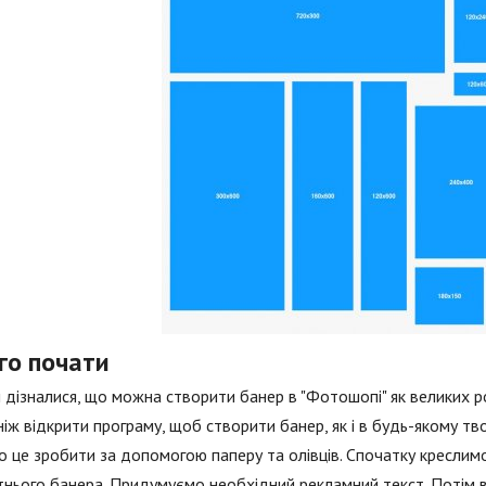
го почати
 дізналися, що можна створити банер в "Фотошопі" як великих роз
ніж відкрити програму, щоб створити банер, як і в будь-якому тв
 це зробити за допомогою паперу та олівців. Спочатку креслим
нього банера. Придумуємо необхідний рекламний текст. Потім в