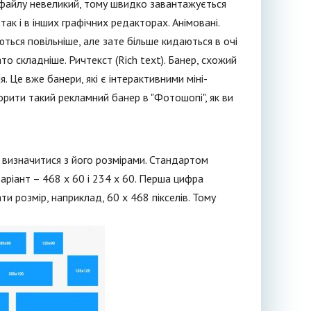
р файлу невеликий, тому швидко завантажується
так і в інших графічних редакторах. Анімовані.
ються повільніше, але зате більше кидаються в очі
о складніше. Ричтекст (Rich text). Банер, схожий
. Це вже банери, які є інтерактивними міні-
ворити такий рекламний банер в "Фотошопі", як ви
о визначитися з його розмірами. Стандартом
аріант – 468 х 60 і 234 х 60. Перша цифра
и розмір, наприклад, 60 х 468 пікселів. Тому