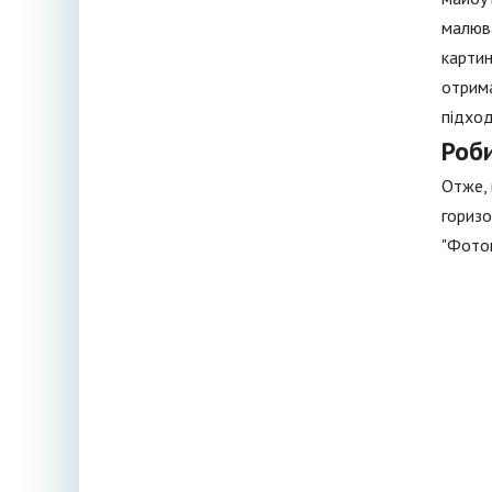
малюва
картин
отрима
підход
Роб
Отже, 
горизо
"Фотош