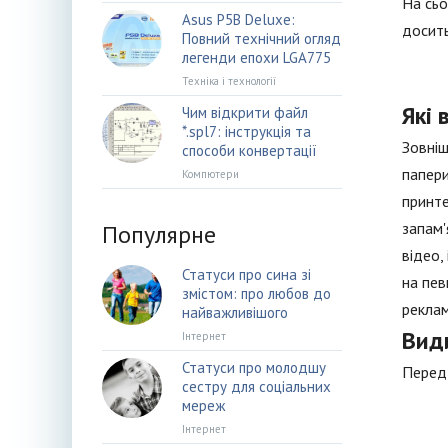
На сьо
Asus P5B Deluxe:
досить
Повний технічний огляд
легенди епохи LGA775
Техніка і технології
Які 
Чим відкрити файл
*.spl7: інструкція та
Зовніш
способи конвертації
папери
Компютери
принте
запам'
Популярне
відео,
Статуси про сина зі
на пев
змістом: про любов до
реклам
найважливішого
Види
Інтернет
Статуси про молодшу
Перед 
сестру для соціальних
мереж
Інтернет