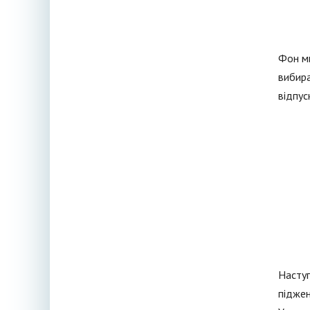
Фон ми
вибира
відпус
Наступ
піджен