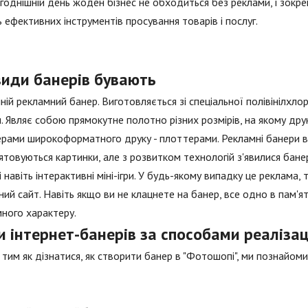
годнішній день жоден бізнес не обходиться без реклами, і зокрем
 ефективних інструментів просування товарів і послуг.
види банерів бувають
ній рекламний банер. Виготовляється зі спеціальної полівінілхлор
. Являє собою прямокутне полотно різних розмірів, на якому др
рами широкоформатного друку - плоттерами. Рекламні банери в І
ятовуються картинки, але з розвитком технологій з'явилися бане
 і навіть інтерактивні міні-ігри. У будь-якому випадку це реклама,
ний сайт. Навіть якщо ви не клацнете на банер, все одно в пам'
ного характеру.
 інтернет-банерів за способами реалізац
тим як дізнатися, як створити банер в "Фотошопі", ми познайомим