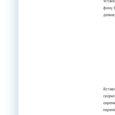
Устано
фону. 
ділянк
Вставл
скорис
окреми
перемі