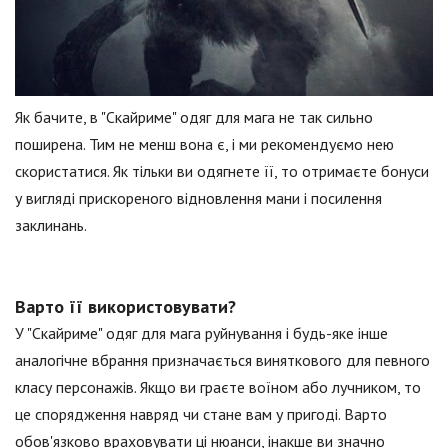
Як бачите, в "Скайриме" одяг для мага не так сильно
поширена. Тим не менш вона є, і ми рекомендуємо нею
скористатися. Як тільки ви одягнете її, то отримаєте бонуси
у вигляді прискореного відновлення мани і посилення
заклинань.
Варто її використовувати?
У "Скайриме" одяг для мага руйнування і будь-яке інше
аналогічне вбрання призначається виняткового для певного
класу персонажів. Якщо ви граєте воїном або лучником, то
це спорядження навряд чи стане вам у пригоді. Варто
обов'язково враховувати ці нюанси, інакше ви значно