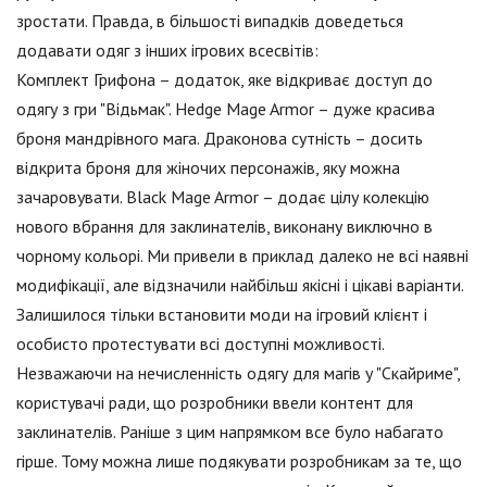
зростати. Правда, в більшості випадків доведеться
додавати одяг з інших ігрових всесвітів:
Комплект Грифона – додаток, яке відкриває доступ до
одягу з гри "Відьмак". Hedge Mage Armor – дуже красива
броня мандрівного мага. Драконова сутність – досить
відкрита броня для жіночих персонажів, яку можна
зачаровувати. Black Mage Armor – додає цілу колекцію
нового вбрання для заклинателів, виконану виключно в
чорному кольорі. Ми привели в приклад далеко не всі наявні
модифікації, але відзначили найбільш якісні і цікаві варіанти.
Залишилося тільки встановити моди на ігровий клієнт і
особисто протестувати всі доступні можливості.
Незважаючи на нечисленність одягу для магів у "Скайриме",
користувачі ради, що розробники ввели контент для
заклинателів. Раніше з цим напрямком все було набагато
гірше. Тому можна лише подякувати розробникам за те, що