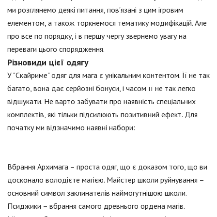
ми розглянемо деякі питання, пов'язані з цим ігровим
елементом, а також торкнемося тематику модифікацій. Але
про все по порядку, і в першу чергу звернемо увагу на
переваги цього спорядження.
Різновиди цієї одягу
У "Скайриме" одяг для мага є унікальним контентом. Її не так
багато, вона дає серйозні бонуси, і часом її не так легко
відшукати. Не варто забувати про наявність спеціальних
комплектів, які тільки підсилюють позитивний ефект. Для
початку ми відзначимо наявні набори:
Вбрання Архимага – проста одяг, що є доказом того, що ви
досконало володієте магією. Майстер школи руйнування –
основний символ заклинателів наймогутнішою школи.
Псиджики – вбрання самого древнього ордена магів.