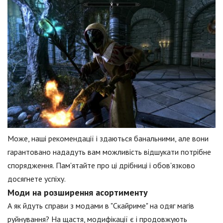
Може, наші рекомендації і здаються банальними, але вони
гарантовано нададуть вам можливість відшукати потрібне
спорядження. Пам'ятайте про ці дрібниці і обов'язково
досягнете успіху.
Моди на розширення асортименту
А як йдуть справи з модами в "Скайриме" на одяг магів
руйнування? На щастя, модифікації є і продовжують