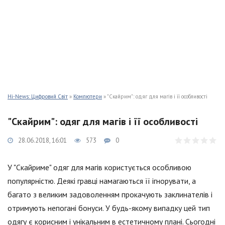
Hi-News: Цифровий Світ
»
Компютери
» "Скайрим": одяг для магів і її особливості
"Скайрим": одяг для магів і її особливості
28.06.2018, 16:01
573
0
У "Скайриме" одяг для магів користується особливою
популярністю. Деякі гравці намагаються її ігнорувати, а
багато з великим задоволенням прокачують заклинателів і
отримують непогані бонуси. У будь-якому випадку цей тип
одягу є корисним і унікальним в естетичному плані. Сьогодні