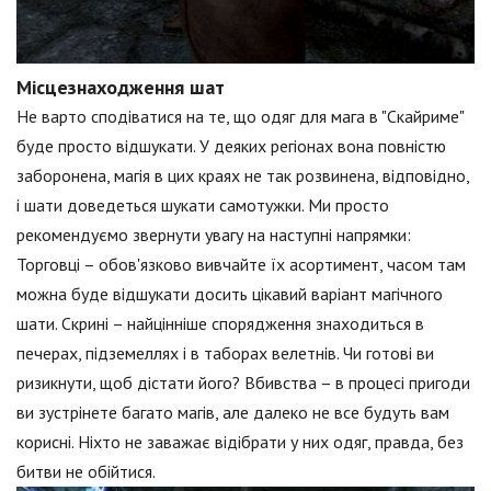
Місцезнаходження шат
Не варто сподіватися на те, що одяг для мага в "Скайриме"
буде просто відшукати. У деяких регіонах вона повністю
заборонена, магія в цих краях не так розвинена, відповідно,
і шати доведеться шукати самотужки. Ми просто
рекомендуємо звернути увагу на наступні напрямки:
Торговці – обов'язково вивчайте їх асортимент, часом там
можна буде відшукати досить цікавий варіант магічного
шати. Скрині – найцінніше спорядження знаходиться в
печерах, підземеллях і в таборах велетнів. Чи готові ви
ризикнути, щоб дістати його? Вбивства – в процесі пригоди
ви зустрінете багато магів, але далеко не все будуть вам
корисні. Ніхто не заважає відібрати у них одяг, правда, без
битви не обійтися.