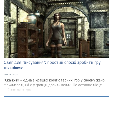
Одяг для "Висування": простий спосіб зробити гру
цікавішою
Компютери
"Скайрим – одна з кращих комп'ютерних ігор у своєму жанрі.
Можливості, які є у гравця, досить великі. Не останнє місце
займає одяг для