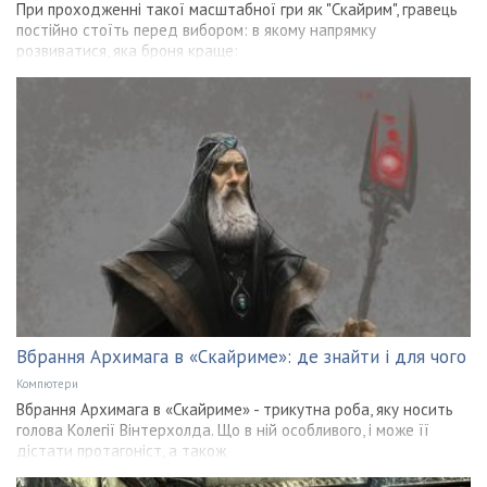
При проходженні такої масштабної гри як "Скайрим", гравець
постійно стоїть перед вибором: в якому напрямку
розвиватися, яка броня краще:
Вбрання Архимага в «Скайриме»: де знайти і для чого
Компютери
Вбрання Архимага в «Скайриме» - трикутна роба, яку носить
голова Колегії Вінтерхолда. Що в ній особливого, і може її
дістати протагоніст, а також