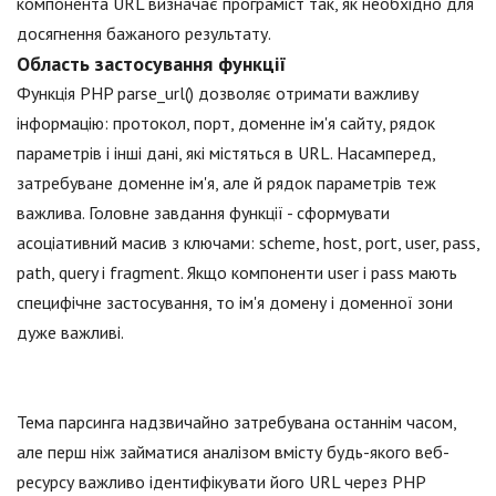
компонента URL визначає програміст так, як необхідно для
досягнення бажаного результату.
Область застосування функції
Функція PHP parse_url() дозволяє отримати важливу
інформацію: протокол, порт, доменне ім'я сайту, рядок
параметрів і інші дані, які містяться в URL. Насамперед,
затребуване доменне ім'я, але й рядок параметрів теж
важлива. Головне завдання функції - сформувати
асоціативний масив з ключами: scheme, host, port, user, pass,
path, query і fragment. Якщо компоненти user і pass мають
специфічне застосування, то ім'я домену і доменної зони
дуже важливі.
Тема парсинга надзвичайно затребувана останнім часом,
але перш ніж займатися аналізом вмісту будь-якого веб-
ресурсу важливо ідентифікувати його URL через PHP