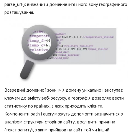
parse_url(): визначити доменне ім'я і його зону географічного
розташування.
Всередині доменної зони ім'я домену унікально і виступає
ключем до вмісту веб-ресурсу, а географія дозволяє вести
статистику по країнах, з яких приходять клієнти.
Компоненти path і query можуть допомогти визначитися з
аналізом структури сторінок сайту, дослідити причини
(текст запиту), з яким прийшов на сайт той чи інший