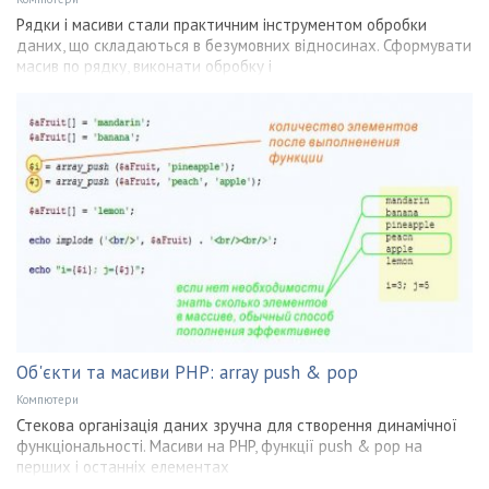
Рядки і масиви стали практичним інструментом обробки
даних, що складаються в безумовних відносинах. Сформувати
масив по рядку, виконати обробку і
Об'єкти та масиви PHP: array push & pop
Компютери
Стекова організація даних зручна для створення динамічної
функціональності. Масиви на PHP, функції push & pop на
перших і останніх елементах