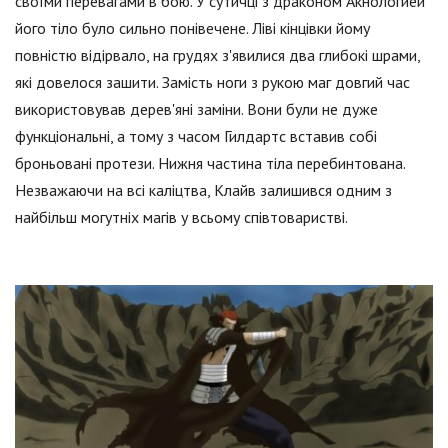
своїми перевагами в бою. У сутичці з драконом Акнологией
його тіло було сильно понівечене. Ліві кінцівки йому
повністю відірвало, на грудях з'явилися два глибокі шрами,
які довелося зашити. Замість ноги з рукою маг довгий час
використовував дерев'яні заміни. Вони були не дуже
функціональні, а тому з часом Гилдартс вставив собі
броньовані протези. Нижня частина тіла перебинтована.
Незважаючи на всі каліцтва, Клайв залишився одним з
найбільш могутніх магів у всьому співтоваристві.