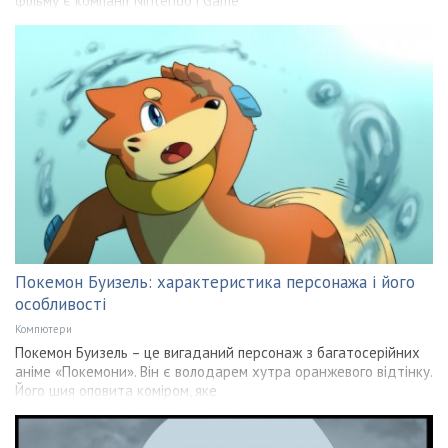
фільму є компанії Nintendo і Game
Покемон Буизель: характеристика персонажа і його
особливості
Компютери
Покемон Буизель – це вигаданий персонаж з багатосерійних
аніме «Покемони». Він є володарем хутра оранжевого відтінку.
Його шия оповита коміром, яке