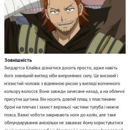
Зовнішність
Гилдартса Клайва дізнатися досить просто, адже навіть
його зовнішній вигляд ніби випромінює силу. Це високий і
м'язистий чоловік з відмінною рисою у вигляді вогненного
кольору волосся. Вони завжди зачесане назад, а на обличчі
присутня щетина. Він носить довгий плащ з пластинами
броні на плечах і захист верхньої частини тулуба і нижче
пояса. Важкі чоботи закривають ноги до колін, але таке
обмундирування аніскільки не заважає йому користуватися