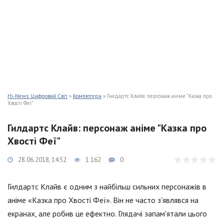
Hi-News: Цифровий Світ
»
Компютери
» Гилдартс Клайв: персонаж аніме "Казка про
Хвості Феї"
Гилдартс Клайв: персонаж аніме "Казка про
Хвості Феї"
28.06.2018, 14:52
1 162
0
Гилдартс Клайв є одним з найбільш сильних персонажів в
аніме «Казка про Хвості Феї». Він не часто з'являвся на
екранах, але робив це ефектно. Глядачі запам'ятали цього