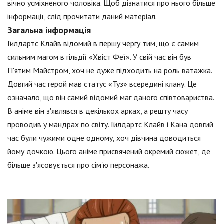
вічно усміхненого чоловіка. Щоб дізнатися про нього більше
інформації, слід прочитати даний матеріал.
Загальна інформація
Гилдартс Клайв відомий в першу чергу тим, що є самим
сильним магом в гільдії «Хвіст Феї». У свій час він був
П'ятим Майстром, хоч не дуже підходить на роль ватажка.
Довгий час герой мав статус «Туз» всередині клану. Це
означало, що він самий відомий маг даного співтовариства.
В аніме він з'являвся в декількох арках, а решту часу
проводив у мандрах по світу. Гилдартс Клайв і Кана довгий
час були чужими одне одному, хоч дівчина доводиться
йому дочкою. Цього аніме присвячений окремий сюжет, де
більше з'ясовується про сім'ю персонажа.