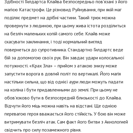
Здібності Гилдартса Клайва безпосередньо пов'язані з його
магією Катастрофи. Це різновид Руйнування, при якій маг
поділяє предмет на дрібні частини. Такий трюк можна
провернути з людиною, при цьому жива істота розділиться
на безліч маленьких копій самого себе. Клайв може
скасувати заклинання, і тоді нормальний вигляд
повернеться до супротивника. Стандартно Гилдартс веде
бій за допомогою своїх рук. Він завдає удари колосальної
потужності. «Крах Зла» – прийом з атакою знизу може
запустити ворога в довгий політ по вертикалі. Його магія
настільки сильна, що від однієї аури люди можуть падати
на коліна і бути придавленными до землі. При цьому не
обов'язково бути в безпосередній близькості до Клайва.
Відчути його міць можна навіть на відстані. Ще однією
перевагою героя вважається його стійкість. У бою він може
витримувати безліч атак. Сам факт його битви з Акнологией
свідчить про силу позамежного рівня.