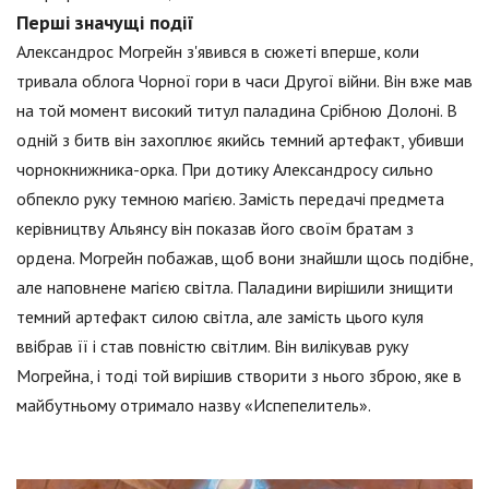
Перші значущі події
Александрос Могрейн з'явився в сюжеті вперше, коли
тривала облога Чорної гори в часи Другої війни. Він вже мав
на той момент високий титул паладина Срібною Долоні. В
одній з битв він захоплює якийсь темний артефакт, убивши
чорнокнижника-орка. При дотику Александросу сильно
обпекло руку темною магією. Замість передачі предмета
керівництву Альянсу він показав його своїм братам з
ордена. Могрейн побажав, щоб вони знайшли щось подібне,
але наповнене магією світла. Паладини вирішили знищити
темний артефакт силою світла, але замість цього куля
ввібрав її і став повністю світлим. Він вилікував руку
Могрейна, і тоді той вирішив створити з нього зброю, яке в
майбутньому отримало назву «Испепелитель».