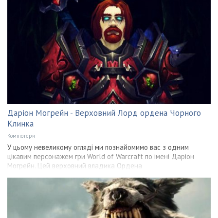
Даріон Могрейн - Верховний Лорд ордена Чорного
Клинка
Компютери
У цьому невеликому огляді ми познайомимо вас з одним
цікавим персонажем гри World of Warcraft по імені Даріон
Могрейн. Цей верховний владика Ордена