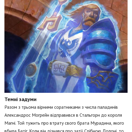
Темні задуми
Разом з трьома вірними соратниками з числа паладинів
Александрос Могрейн відправився в Стальгорн до короля
Магні. Той тужить про втрату свого брата Мурадина, якого
вбила Батіг. Коли він дізнався про затії Срібною Долоні, то