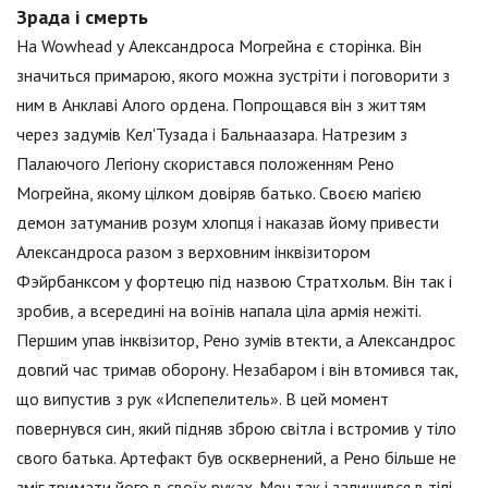
Зрада і смерть
На Wowhead у Александроса Могрейна є сторінка. Він
значиться примарою, якого можна зустріти і поговорити з
ним в Анклаві Алого ордена. Попрощався він з життям
через задумів Кел'Тузада і Бальнаазара. Натрезим з
Палаючого Легіону скористався положенням Рено
Могрейна, якому цілком довіряв батько. Своєю магією
демон затуманив розум хлопця і наказав йому привести
Александроса разом з верховним інквізитором
Фэйрбанксом у фортецю під назвою Стратхольм. Він так і
зробив, а всередині на воїнів напала ціла армія нежіті.
Першим упав інквізитор, Рено зумів втекти, а Александрос
довгий час тримав оборону. Незабаром і він втомився так,
що випустив з рук «Испепелитель». В цей момент
повернувся син, який підняв зброю світла і встромив у тіло
свого батька. Артефакт був осквернений, а Рено більше не
зміг тримати його в своїх руках. Меч так і залишився в тілі