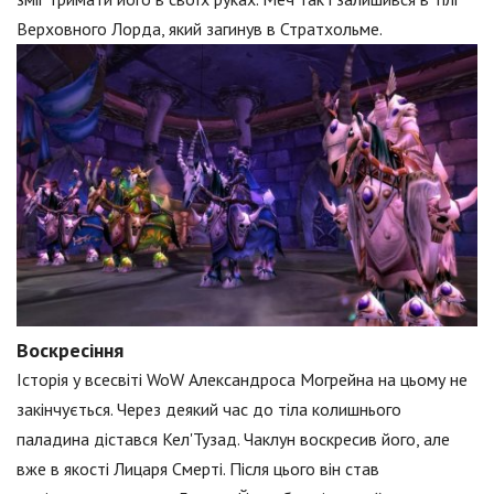
Верховного Лорда, який загинув в Стратхольме.
Воскресіння
Історія у всесвіті WoW Александроса Могрейна на цьому не
закінчується. Через деякий час до тіла колишнього
паладина дістався Кел'Тузад. Чаклун воскресив його, але
вже в якості Лицаря Смерті. Після цього він став