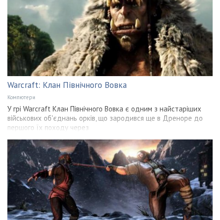
Warcraft: Клан Північного Вовка
Компютери
У грі Warcraft Клан Північного Вовка є одним з найстаріших
військових об'єднань орків, що зародився ще в Дреноре до
першого їх походу через