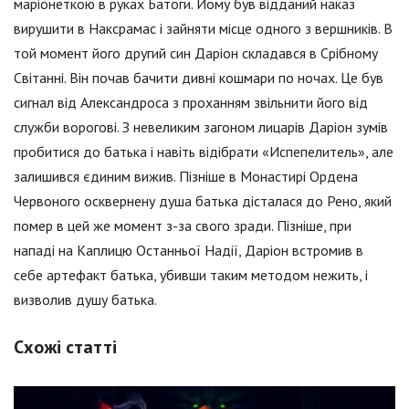
маріонеткою в руках Батоги. Йому був відданий наказ
вирушити в Наксрамас і зайняти місце одного з вершників. В
той момент його другий син Даріон складався в Срібному
Світанні. Він почав бачити дивні кошмари по ночах. Це був
сигнал від Александроса з проханням звільнити його від
служби ворогові. З невеликим загоном лицарів Даріон зумів
пробитися до батька і навіть відібрати «Испепелитель», але
залишився єдиним вижив. Пізніше в Монастирі Ордена
Червоного осквернену душа батька дісталася до Рено, який
помер в цей же момент з-за свого зради. Пізніше, при
нападі на Каплицю Останньої Надії, Даріон встромив в
себе артефакт батька, убивши таким методом нежить, і
визволив душу батька.
Схожі статті