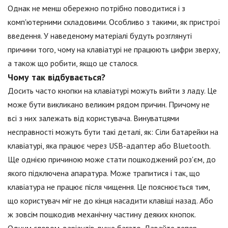
Однак не менш обережно потрібно поводитися і з
комп'ютерними складовими. Особливо з такими, як пристрої
введення. У наведеному матеріалі будуть розглянуті
причини того, чому на клавіатурі не працюють цифри зверху,
а також що робити, якщо це сталося.
Чому так відбувається?
Досить часто кнопки на клавіатурі можуть вийти з ладу. Це
може бути викликано великим рядом причин. Причому не
всі з них залежать від користувача. Винуватцями
несправності можуть бути такі деталі, як: Сіли батарейки на
клавіатурі, яка працює через USB-адаптер або Bluetooth.
Ще однією причиною може стати пошкоджений роз'єм, до
якого підключена апаратура. Може трапитися і так, що
клавіатура не працює після чищення. Це пояснюється тим,
що користувач міг не до кінця насадити клавіші назад. Або
ж зовсім пошкодив механічну частину деяких кнопок.