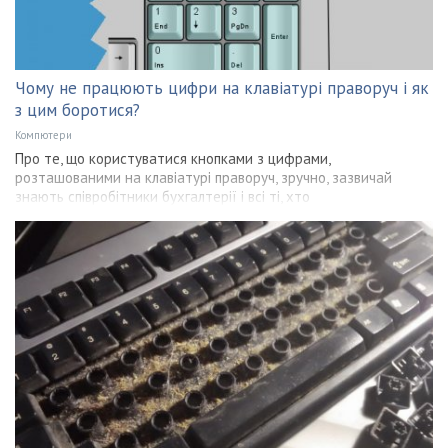
Чому не працюють цифри на клавіатурі праворуч і як
з цим боротися?
Компютери
Про те, що користуватися кнопками з цифрами,
розташованими на клавіатурі праворуч, зручно, зазвичай
знають співробітники бухгалтерії і всі ті, хто