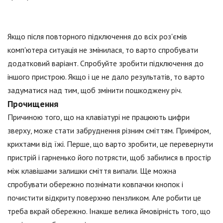
Якщо після повторного підключення до всіх роз'ємів
комп'ютера ситуація не змінилася, то варто спробувати
додатковий варіант. Спробуйте зробити підключення до
іншого пристрою. Якщо і це не дало результатів, то варто
задуматися над тим, щоб змінити пошкоджену річ.
Прочищення
Причиною того, що на клавіатурі не працюють цифри
зверху, може стати забруднення різним сміттям. Приміром,
крихтами від їжі. Перше, що варто зробити, це перевернути
пристрій і гарненько його потрясти, щоб забилися в простір
між клавішами залишки сміття випали. Ще можна
спробувати обережно познімати ковпачки кнопок і
почистити відкриту поверхню пензликом. Але робити це
треба вкрай обережно. Інакше велика ймовірність того, що