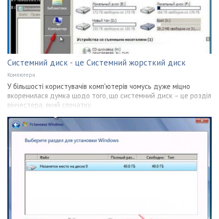
Системний диск - це Системний жорсткий диск
Компютери
У більшості користувачів комп'ютерів чомусь дуже міцно
вкоренилася думка щодо того, що системний диск – це розділ
вінчестера, який спочатку