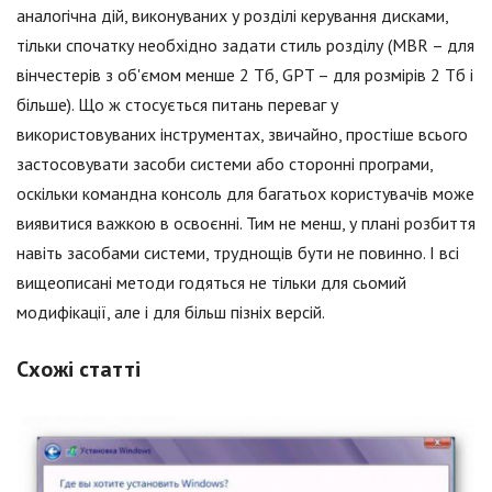
аналогічна дій, виконуваних у розділі керування дисками,
тільки спочатку необхідно задати стиль розділу (MBR – для
вінчестерів з об'ємом менше 2 Тб, GPT – для розмірів 2 Тб і
більше). Що ж стосується питань переваг у
використовуваних інструментах, звичайно, простіше всього
застосовувати засоби системи або сторонні програми,
оскільки командна консоль для багатьох користувачів може
виявитися важкою в освоєнні. Тим не менш, у плані розбиття
навіть засобами системи, труднощів бути не повинно. І всі
вищеописані методи годяться не тільки для сьомий
модифікації, але і для більш пізніх версій.
Схожі статті