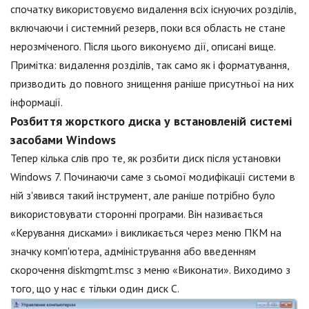
спочатку використовуємо видалення всіх існуючих розділів,
включаючи і системний резерв, поки вся область не стане
нерозміченого. Після цього виконуємо дії, описані вище.
Примітка: видалення розділів, так само як і форматування,
призводить до повного знищення раніше присутньої на них
інформації.
Розбиття жорсткого диска у встановленій системі
засобами Windows
Тепер кілька слів про те, як розбити диск після установки
Windows 7. Починаючи саме з сьомої модифікації системи в
ній з'явився такий інструмент, але раніше потрібно було
використовувати сторонні програми. Він називається
«Керування дисками» і викликається через меню ПКМ на
значку комп'ютера, адміністрування або введенням
скорочення diskmgmt.msc з меню «Виконати». Виходимо з
того, що у нас є тільки один диск С.