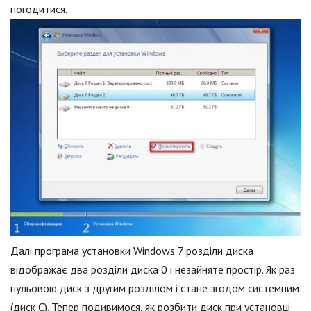
погодитися.
Далі програма установки Windows 7 розділи диска
відображає два розділи диска 0 і незайняте простір. Як раз
нульовою диск з другим розділом і стане згодом системним
(диск С). Тепер подивимося, як розбити диск при установці