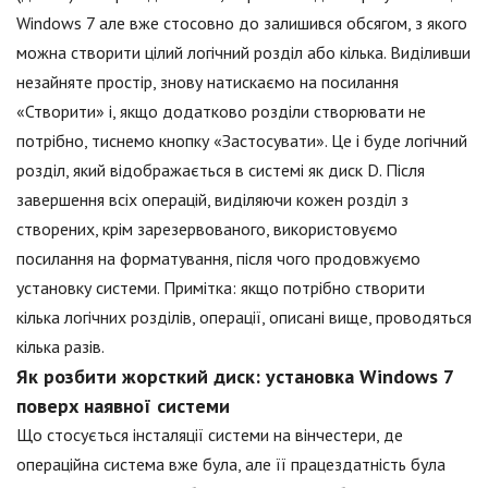
Windows 7 але вже стосовно до залишився обсягом, з якого
можна створити цілий логічний розділ або кілька. Виділивши
незайняте простір, знову натискаємо на посилання
«Створити» і, якщо додатково розділи створювати не
потрібно, тиснемо кнопку «Застосувати». Це і буде логічний
розділ, який відображається в системі як диск D. Після
завершення всіх операцій, виділяючи кожен розділ з
створених, крім зарезервованого, використовуємо
посилання на форматування, після чого продовжуємо
установку системи. Примітка: якщо потрібно створити
кілька логічних розділів, операції, описані вище, проводяться
кілька разів.
Як розбити жорсткий диск: установка Windows 7
поверх наявної системи
Що стосується інсталяції системи на вінчестери, де
операційна система вже була, але її працездатність була