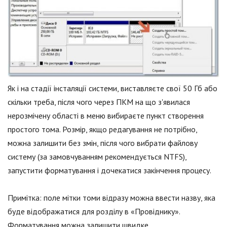
Як і на стадії інсталяції системи, виставляєте свої 50 Гб або
скільки треба, після чого через ПКМ на що з'явилася
нерозмічену області в меню вибираєте пункт створення
простого тома. Розмір, якщо редагування не потрібно,
можна залишити без змін, після чого вибрати файлову
систему (за замовчуванням рекомендується NTFS),
запустити форматування і дочекатися закінчення процесу.
Примітка: поле мітки томи відразу можна ввести назву, яка
буде відображатися для розділу в «Провіднику».
Форматування можна залишити швидке.