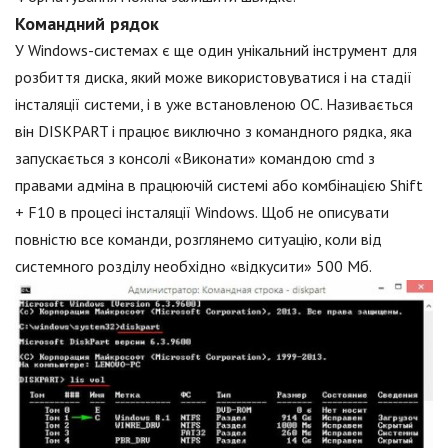
Командний рядок
У Windows-системах є ще один унікальний інструмент для
розбиття диска, який може використовуватися і на стадії
інсталяції системи, і в уже встановленою ОС. Називається
він DISKPART і працює виключно з командного рядка, яка
запускається з консолі «Виконати» командою cmd з
правами адміна в працюючій системі або комбінацією Shift
+ F10 в процесі інсталяції Windows. Щоб не описувати
повністю все команди, розглянемо ситуацію, коли від
системного розділу необхідно «відкусити» 500 Мб.