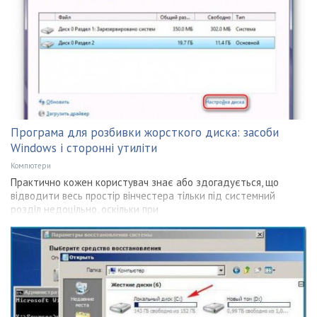
Програма для розбивки жорсткого диска: засоби
Windows і сторонні утиліти
Компютери
Практично кожен користувач знає або здогадується, що
відводити весь простір вінчестера тільки під системний
розділ недоцільно, оскільки при