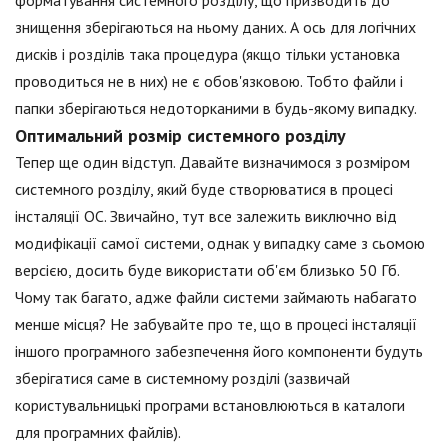
форматування системного розділу, що призводить до
знищення зберігаються на ньому даних. А ось для логічних
дисків і розділів така процедура (якщо тільки установка
проводиться не в них) не є обов'язковою. Тобто файли і
папки зберігаються недоторканими в будь-якому випадку.
Оптимальний розмір системного розділу
Тепер ще один відступ. Давайте визначимося з розміром
системного розділу, який буде створюватися в процесі
інсталяції ОС. Звичайно, тут все залежить виключно від
модифікації самої системи, однак у випадку саме з сьомою
версією, досить буде використати об'єм близько 50 Гб.
Чому так багато, адже файли системи займають набагато
менше місця? Не забувайте про те, що в процесі інсталяції
іншого програмного забезпечення його компоненти будуть
зберігатися саме в системному розділі (зазвичай
користувальницькі програми встановлюються в каталоги
для програмних файлів).