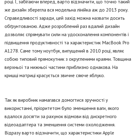
році. І, забігаючи вперед, варто відзначити, що точно такий
же дизайн зберегла вся модельна лінійка аж до 2013 року.
Справедливості заради, цей захід можна назвати досить
обґрунтованою. Адже розроблений раз вдалий дизайн
дозволяє спрямувати сили на удосконалення компонентів і
підвищення продуктивності та характеристик MacBook Pro
A1278. Саме тому ноутбук, випущений в 2010 році, являє
собою типовий прямокутник з округленими краями. Товщина
верхньої та нижньої частини приблизно однакова. На
кришці матриці красується звичне сяюче яблуко.
Так як виробник намагався домогтися зручності у
використанні, пріоритетом було зменшення ваги, якого
вдалося досягти за рахунок відмови від дискретного
відеоадаптера та зменшення системи охолодження.
Відразу варто відзначити, що характеристики Apple