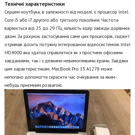
Технічні характеристики
Серцем ноутбука, в залежності від моделі, є процесор Intel
Core i5 або i7 другого або третього покоління. Частота
варіюється від 25 до 29 ГГц, кількість ядер завжди дорівнює
двом. За рахунок застосування саме цих процесорів, гаджет
отримав досить потужну інтегрованою відеосистемою Intel
HD4000 яка здатна справлятися як з простими офісними
завданнями, так і з деякими невимогливими іграми. Завдяки
цим характеристикам, MacBook Pro 13 A1278 може
непогано допомогти скрасити час очікування за яким-
небудь приємним розвагою.