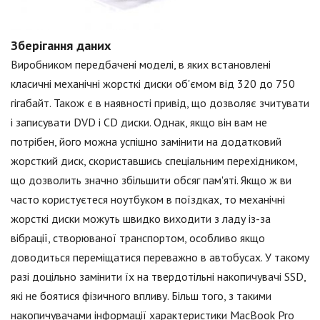
Зберігання даних
Виробником передбачені моделі, в яких встановлені
класичні механічні жорсткі диски об'ємом від 320 до 750
гігабайт. Також є в наявності привід, що дозволяє зчитувати
і записувати DVD і CD диски. Однак, якщо він вам не
потрібен, його можна успішно замінити на додатковий
жорсткий диск, скориставшись спеціальним перехідником,
що дозволить значно збільшити обсяг пам'яті. Якщо ж ви
часто користуєтеся ноутбуком в поїздках, то механічні
жорсткі диски можуть швидко виходити з ладу із-за
вібрації, створюваної транспортом, особливо якщо
доводиться переміщатися переважно в автобусах. У такому
разі доцільно замінити їх на твердотільні накопичувачі SSD,
які не боятися фізичного впливу. Більш того, з такими
накопичувачами інформації характеристики MacBook Pro