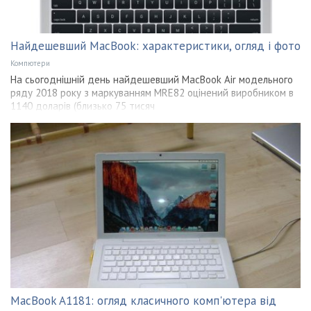
Найдешевший MacBook: характеристики, огляд і фото
Компютери
На сьогоднішній день найдешевший MacBook Air модельного
ряду 2018 року з маркуванням MRE82 оцінений виробником в
1140 доларів (близько 75 тисяч
MacBook A1181: огляд класичного комп'ютера від