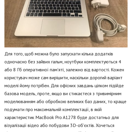
Для того, щоб можна було запускати кілька додатків
одночасно без зайвих гальм, ноутбуки комплектуються 4
або 8 Гб оперативної пам'яті, залежно від вартості. Кожен
користувач може сам вирішити, наскільки дорогий варіант
моделі йому потрібен. Для офісних завдань цілком підійде
базова модель, проте, якщо ви стикаєтеся з тривимірним
моделюванням або обробкою великих баз даних, то краще
подумати про максимальній комплектації, в якій
характеристик MacBook Pro A1278 буде достатньо для
візуалізації відео або побудови 3D-об'єктів. Хочеться