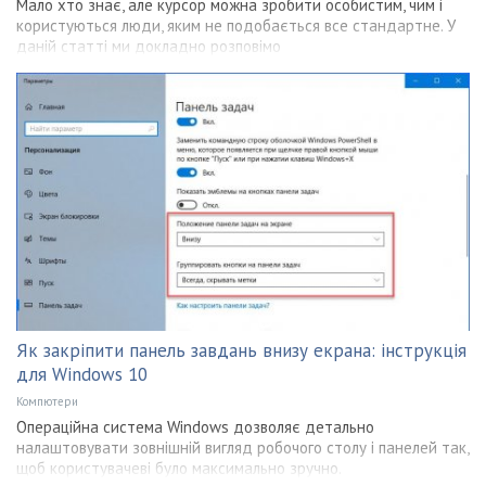
Мало хто знає, але курсор можна зробити особистим, чим і
користуються люди, яким не подобається все стандартне. У
даній статті ми докладно розповімо
Як закріпити панель завдань внизу екрана: інструкція
для Windows 10
Компютери
Операційна система Windows дозволяє детально
налаштовувати зовнішній вигляд робочого столу і панелей так,
щоб користувачеві було максимально зручно.