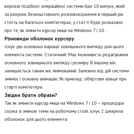
версією подібної операційної системи йде 10 випуск, який
за рахунок безкоштовного розповсюдження в перший рік
стоїть на багатьох комп'ютерах, у статті буде розказано
про те, як змінити курсор миші на Windows 7 і 10.
Різновиди оболонок курсору
Існує дві основних варіації зовнішнього вигляду для цього
елемента системи: Статичний. Має можливість редагування
основного зовнішнього вигляду і розміру. В іншому він
залишається таким же. Анімований. Залежно від дій системи
змінює і основну анімацію. Як приклад: обертове кільце при
старті комп'ютера.
Звідки брати образи?
Так як змінити курсор миші на Windows 7 і 10 – процедура
схожа зі зміною теми на робочому столі, існує 2 джерела
оболонок для цього елемента: