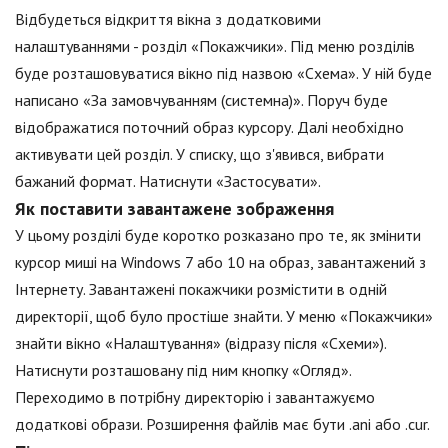
Відбудеться відкриття вікна з додатковими
налаштуваннями - розділ «Покажчики». Під меню розділів
буде розташовуватися вікно під назвою «Схема». У ній буде
написано «За замовчуванням (системна)». Поруч буде
відображатися поточний образ курсору. Далі необхідно
активувати цей розділ. У списку, що з'явився, вибрати
бажаний формат. Натиснути «Застосувати».
Як поставити завантажене зображення
У цьому розділі буде коротко розказано про те, як змінити
курсор миші на Windows 7 або 10 на образ, завантажений з
Інтернету. Завантажені покажчики розмістити в одній
директорії, щоб було простіше знайти. У меню «Покажчики»
знайти вікно «Налаштування» (відразу після «Схеми»).
Натиснути розташовану під ним кнопку «Огляд».
Переходимо в потрібну директорію і завантажуємо
додаткові образи. Розширення файлів має бути .ani або .cur.