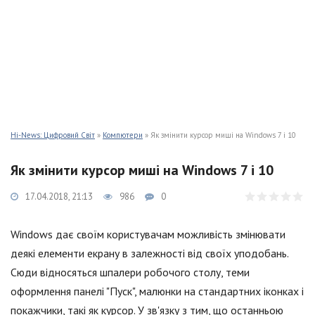
Hi-News: Цифровий Світ
»
Компютери
» Як змінити курсор миші на Windows 7 і 10
Як змінити курсор миші на Windows 7 і 10
17.04.2018, 21:13
986
0
Windows дає своїм користувачам можливість змінювати
деякі елементи екрану в залежності від своїх уподобань.
Сюди відносяться шпалери робочого столу, теми
оформлення панелі "Пуск", малюнки на стандартних іконках і
покажчики, такі як курсор. У зв'язку з тим, що останньою