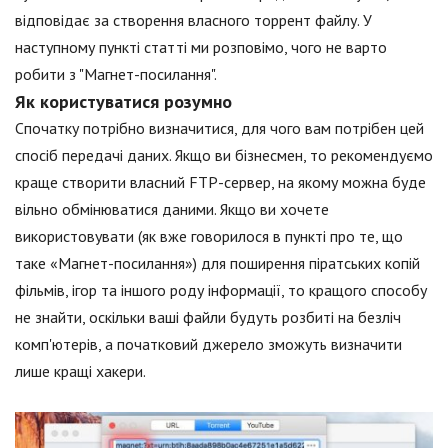
відповідає за створення власного торрент файлу. У
наступному пункті статті ми розповімо, чого не варто
робити з "Магнет-посилання".
Як користуватися розумно
Спочатку потрібно визначитися, для чого вам потрібен цей
спосіб передачі даних. Якщо ви бізнесмен, то рекомендуємо
краще створити власний FTP-сервер, на якому можна буде
вільно обмінюватися даними. Якщо ви хочете
використовувати (як вже говорилося в пункті про те, що
таке «Магнет-посилання») для поширення піратських копій
фільмів, ігор та іншого роду інформації, то кращого способу
не знайти, оскільки ваші файли будуть розбиті на безліч
комп'ютерів, а початковий джерело зможуть визначити
лише кращі хакери.