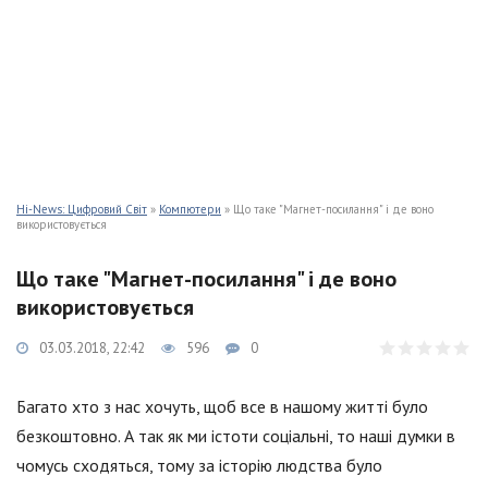
Hi-News: Цифровий Світ
»
Компютери
» Що таке "Магнет-посилання" і де воно
використовується
Що таке "Магнет-посилання" і де воно
використовується
03.03.2018, 22:42
596
0
Багато хто з нас хочуть, щоб все в нашому житті було
безкоштовно. А так як ми істоти соціальні, то наші думки в
чомусь сходяться, тому за історію людства було