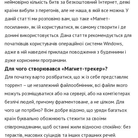
неймовірно кількість битв за безкоштовний Інтернет, деякі
країни вибули з перегонів, але не наша, в якій все можна. У
даній статті ми розповімо вам, що таке «Магнет-
посилання», як їй користуватися, як самому створити і де
донині використовується. Дана стаття рекомендується для
початківців користувачів операційної системи Windows,
адже в ній наведені приклади поводження з буденними і
дуже корисними програмами.
Для чого створювався «Магнет-трекер»?
Для початку варто розібратися, що ж із себе представляє
торрент – це незалежний файлообмінник, всі файли якого
можуть розміщуватися або на сервері, або на комп'ютерах
безлічі людей, причому фрагментоване, а не цілком. Для
чого це потрібно? Всім добре відомо, що уряди багатьох
країн буквально обожнюють стежити за своїми
співгромадянами, щоб останні жили відносно спокійно: без
терактів, масових суїцидів та інших страшних речей.