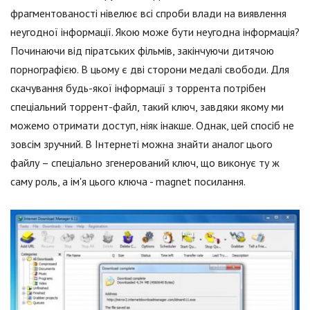
фрагментованості нівелює всі спроби влади на виявлення
неугодної інформації. Якою може бути неугодна інформація?
Починаючи від піратських фільмів, закінчуючи дитячою
порнографією. В цьому є дві сторони медалі свободи. Для
скачування будь-якої інформації з торрента потрібен
спеціальний торрент-файл, такий ключ, завдяки якому ми
можемо отримати доступ, ніяк інакше. Однак, цей спосіб не
зовсім зручний. В Інтернеті можна знайти аналог цього
файлу – спеціально згенерований ключ, що виконує ту ж
саму роль, а ім'я цього ключа - magnet посилання.