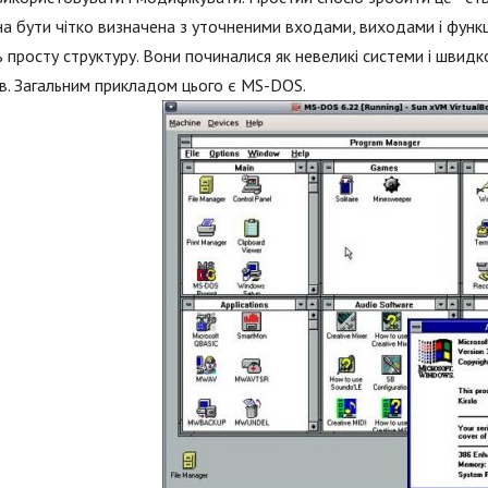
а бути чітко визначена з уточненими входами, виходами і функці
 просту структуру. Вони починалися як невеликі системи і швидк
в. Загальним прикладом цього є MS-DOS.