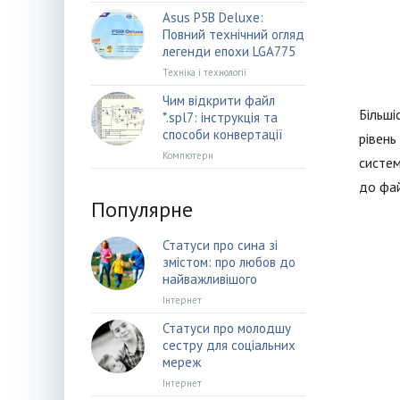
Asus P5B Deluxe:
Повний технічний огляд
легенди епохи LGA775
Техніка і технології
Чим відкрити файл
Більші
*.spl7: інструкція та
способи конвертації
рівень
Компютери
систем
до фай
Популярне
Статуси про сина зі
змістом: про любов до
найважливішого
Інтернет
Статуси про молодшу
сестру для соціальних
мереж
Інтернет