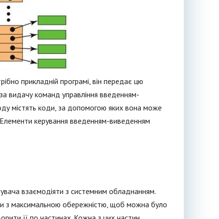
трібно прикладній програмі, він передає цю
 за видачу команд управління введенням-
оду містять коди, за допомогою яких вона може
в. Елементи керування введенням-виведенням
тувача взаємодіяти з системним обладнанням.
ати з максимальною обережністю, щоб можна було
орити її по частинах. Кожна з цих частин