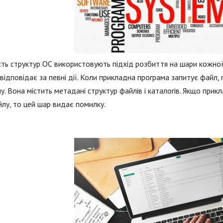
сть структур ОС використовують підхід розбиття на шари кожно
 відповідає за певні дії. Коли прикладна програма запитує файл,
у. Вона містить метадані структур файлів і каталогів. Якщо при
лу, то цей шар видає помилку.