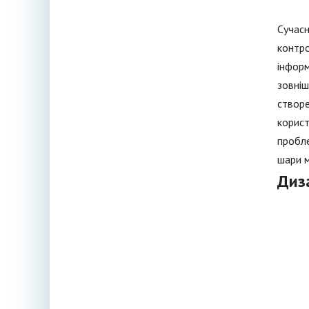
Сучасн
контр
інформ
зовніш
створе
корист
пробле
шари м
Диз