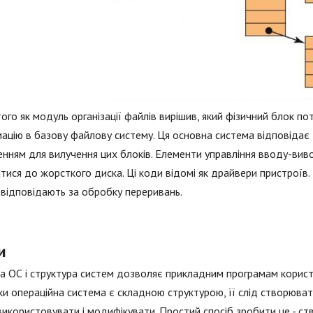
того як модуль організації файлів вирішив, який фізичний блок по
ацію в базову файлову систему. Ця основна система відповідає
нням для вилучення цих блоків. Елементи управління вводу-вив
тися до жорсткого диска. Ці коди відомі як драйвери пристрої
відповідають за обробку переривань.
и
а ОС і структура систем дозволяє прикладним програмам корис
ки операційна система є складною структурою, її слід створюв
використовувати і модифікувати. Простий спосіб зробити це - ств