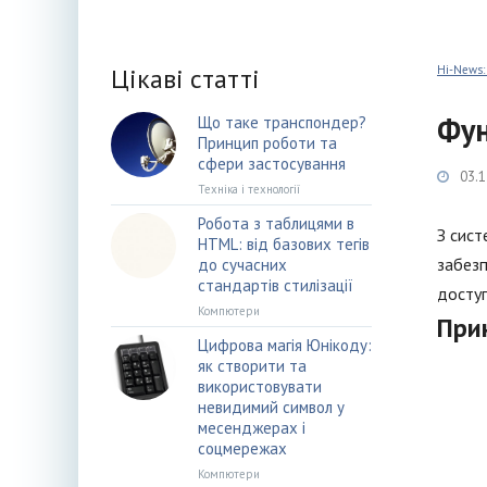
Цікаві статті
Hi-News:
Фун
Що таке транспондер?
Принцип роботи та
сфери застосування
03.1
Техніка і технології
Робота з таблицями в
З сист
HTML: від базових тегів
забезп
до сучасних
стандартів стилізації
доступ
Компютери
При
Цифрова магія Юнікоду:
як створити та
використовувати
невидимий символ у
месенджерах і
соцмережах
Компютери