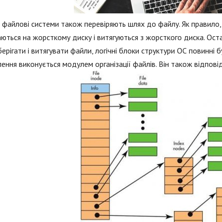
і файлові системи також перевіряють шлях до файлу. Як правило, в
аються на жорсткому диску і витягуються з жорсткого диска. Остан
ерігати і витягувати файли, логічні блоки структури ОС повинні б
лення виконується модулем організації файлів. Він також відпові