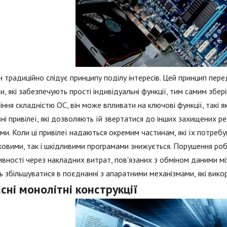
 традиційно слідує принципу поділу інтересів. Цей принцип пер
и, які забезпечують прості індивідуальні функції, тим самим збер
іння складністю ОС, він може впливати на ключові функції, такі я
зні привілеї, які дозволяють їй звертатися до інших захищених ре
ми. Коли ці привілеї надаються окремим частинам, які їх потребу
овими, так і шкідливими програмами знижується. Порушення ро
вності через накладних витрат, пов'язаних з обміном даними мі
 збільшуватися в поєднанні з апаратними механізмами, які вико
сні монолітні конструкції