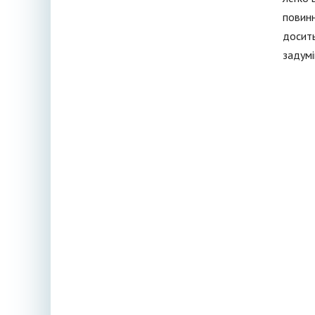
повинн
досить
задумі