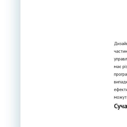
Дизайн
частин
управл
має рі
програ
випадк
ефекти
можуть
Суча