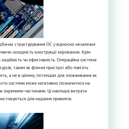
едбачає структурування ОС у відносно незалежні
ігаючи складність конструкції керованою. Крім
к надійність чи ефективність. Операційна система
сурсів, таким як фізичні пристрої або пам'ять
ють, а не в цілому, потенціал для зловживання як
боти системи може негативно позначитися на
ж окремими частинами. Ці накладні витрати
ристовуються для надання привілеїв.