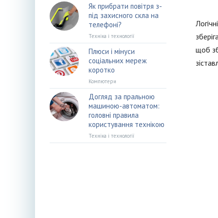
Як прибрати повітря з-
під захисного скла на
Логічн
телефоні?
зберіг
Техніка і технології
щоб зб
Плюси і мінуси
соціальних мереж
зістав
коротко
Компютери
Догляд за пральною
машиною-автоматом:
головні правила
користування технікою
Техніка і технології