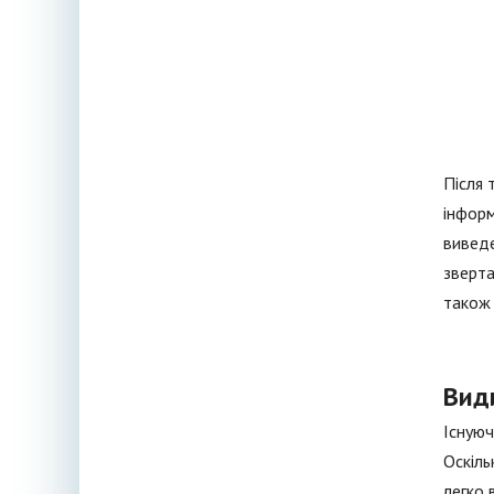
Після 
інформ
виведе
зверта
також 
Вид
Існуюч
Оскіль
легко 