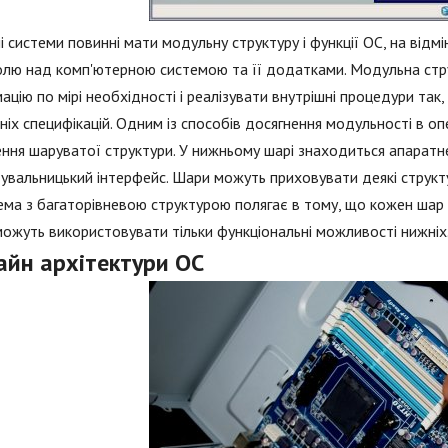
і системи повинні мати модульну структуру і функції ОС, на від
олю над комп'ютерною системою та її додатками. Модульна стр
ацію по мірі необхідності і реалізувати внутрішні процедури так,
ніх специфікацій. Одним із способів досягнення модульності в оп
ння шаруватої структури. У нижньому шарі знаходиться апаратне
увальницький інтерфейс. Шари можуть приховувати деякі структур
ма з багаторівневою структурою полягає в тому, що кожен шар 
ожуть використовувати тільки функціональні можливості нижніх
айн архітектури ОС