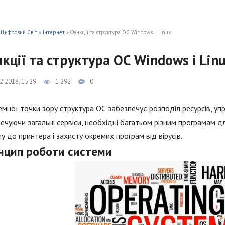
 Цифровий Світ
»
Інтернет
» Функції та структура ОС Windows і Linux
кції та структура ОС Windows і Lin
2.2018, 15:29
1 292
0
емної точки зору структура ОС забезпечує розподіл ресурсів, у
ечуючи загальні сервіси, необхідні багатьом різним програмам д
у до принтера і захисту окремих програм від вірусів.
нцип роботи системи