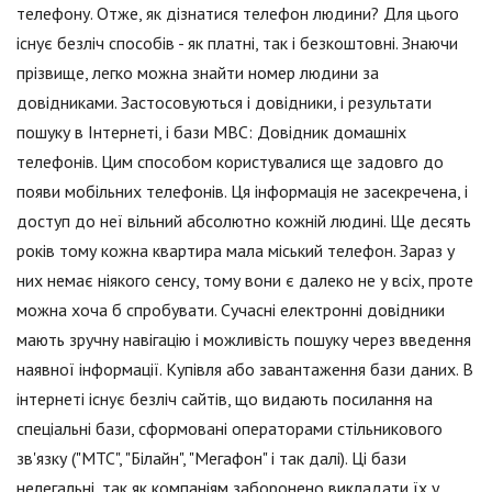
телефону. Отже, як дізнатися телефон людини? Для цього
існує безліч способів - як платні, так і безкоштовні. Знаючи
прізвище, легко можна знайти номер людини за
довідниками. Застосовуються і довідники, і результати
пошуку в Інтернеті, і бази МВС: Довідник домашніх
телефонів. Цим способом користувалися ще задовго до
появи мобільних телефонів. Ця інформація не засекречена, і
доступ до неї вільний абсолютно кожній людині. Ще десять
років тому кожна квартира мала міський телефон. Зараз у
них немає ніякого сенсу, тому вони є далеко не у всіх, проте
можна хоча б спробувати. Сучасні електронні довідники
мають зручну навігацію і можливість пошуку через введення
наявної інформації. Купівля або завантаження бази даних. В
інтернеті існує безліч сайтів, що видають посилання на
спеціальні бази, сформовані операторами стільникового
зв'язку ("МТС", "Білайн", "Мегафон" і так далі). Ці бази
нелегальні, так як компаніям заборонено викладати їх у