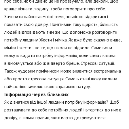
про себе. Як би дивно це не прозвучало, але деколи, щоб
краще пізнати людину, треба поговорити про себе.
Зачепити найпотаємніші теми, повністю відкритися і
показати свою довіру. Помітивши таку щирість, більшість
людей відповідають тим же, що допоможе розговорити
потрібну людину. Жести і міміка. Як вже було сказано вище,
міміка і жести - це те, що ніколи не підведе. Саме вони
можуть видати потрібну інформацію, коли сама людина
відмовчується або ж відверто бреше. Стресові ситуації.
Також чудовим помічником може виявитися екстремальна
або просто стресова ситуація. Саме в стані шоку людина
найчастіше виявляє свою справжню натуру.
Інформація через близьких
Як дізнатися від іншої людини потрібну інформацію? Щоб
розташувати до себе потрібних людей і втертися до них в
довіру, є кілька правил, яких варто дотримуватися: