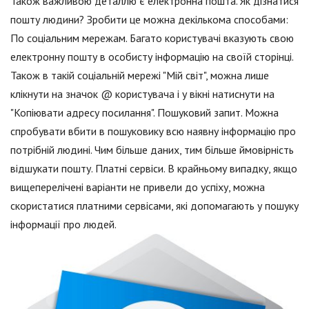
Також важливою деталлю є електронна пошта. Як дізнатися
пошту людини? Зробити це можна декількома способами:
По соціальним мережам. Багато користувачі вказують свою
електронну пошту в особисту інформацію на своїй сторінці.
Також в такій соціальній мережі "Мій світ", можна лише
клікнути на значок @ користувача і у вікні натиснути на
"Копіювати адресу посилання". Пошуковий запит. Можна
спробувати вбити в пошуковику всю наявну інформацію про
потрібній людині. Чим більше даних, тим більше ймовірність
відшукати пошту. Платні сервіси. В крайньому випадку, якщо
вищеперелічені варіанти не привели до успіху, можна
скористатися платними сервісами, які допомагають у пошуку
інформації про людей.