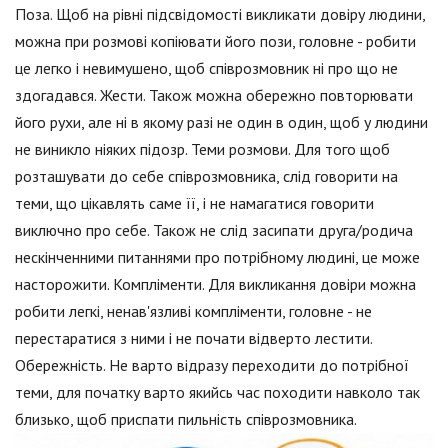
Поза. Щоб на рівні підсвідомості викликати довіру людини,
можна при розмові копіювати його пози, головне - робити
це легко і невимушено, щоб співрозмовник ні про що не
здогадався. Жести. Також можна обережно повторювати
його рухи, але ні в якому разі не один в один, щоб у людини
не виникло ніяких підозр. Теми розмови. Для того щоб
розташувати до себе співрозмовника, слід говорити на
теми, що цікавлять саме її, і не намагатися говорити
виключно про себе. Також не слід засипати друга/родича
нескінченними питаннями про потрібному людині, це може
насторожити. Компліменти. Для викликання довіри можна
робити легкі, ненав'язливі компліменти, головне - не
перестаратися з ними і не почати відверто лестити.
Обережність. Не варто відразу переходити до потрібної
теми, для початку варто якийсь час походити навколо так
близько, щоб приспати пильність співрозмовника.