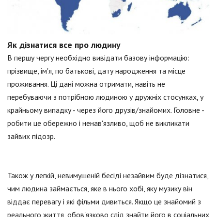
Як дізнатися все про людину
В першу чергу необхідно вивідати базову інформацію:
прізвище, ім'я, по батькові, дату народження та місце
проживання. Ці дані можна отримати, навіть не
перебуваючи з потрібною людиною у дружніх стосунках, у
крайньому випадку - через його друзів/знайомих. Головне -
робити це обережно і ненав'язливо, щоб не викликати
зайвих підозр.
Також у легкій, невимушеній бесіді незайвим буде дізнатися,
чим людина займається, яке в нього хобі, яку музику він
віддає перевагу і які фільми дивиться. Якщо це знайомий з
реального життя, обов'язково слід знайти його в соціальних