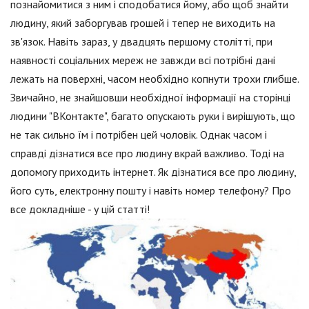
познайомитися з ним і сподобатися йому, або щоб знайти
людину, який заборгував грошей і тепер не виходить на
зв'язок. Навіть зараз, у двадцять першому столітті, при
наявності соціальних мереж не завжди всі потрібні дані
лежать на поверхні, часом необхідно копнути трохи глибше.
Звичайно, не знайшовши необхідної інформації на сторінці
людини "ВКонтакте", багато опускають руки і вирішують, що
не так сильно їм і потрібен цей чоловік. Однак часом і
справді дізнатися все про людину вкрай важливо. Тоді на
допомогу приходить інтернет. Як дізнатися все про людину,
його суть, електронну пошту і навіть номер телефону? Про
все докладніше - у цій статті!