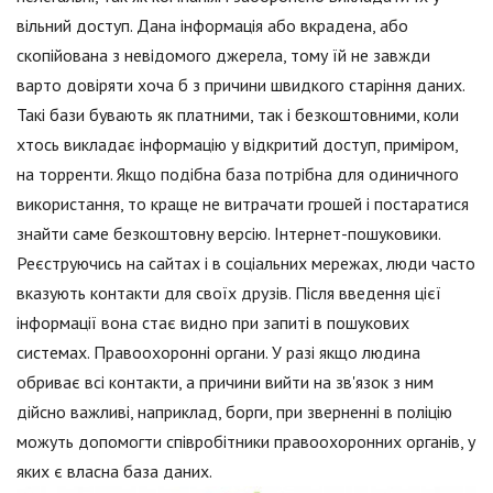
вільний доступ. Дана інформація або вкрадена, або
скопійована з невідомого джерела, тому їй не завжди
варто довіряти хоча б з причини швидкого старіння даних.
Такі бази бувають як платними, так і безкоштовними, коли
хтось викладає інформацію у відкритий доступ, приміром,
на торренти. Якщо подібна база потрібна для одиничного
використання, то краще не витрачати грошей і постаратися
знайти саме безкоштовну версію. Інтернет-пошуковики.
Реєструючись на сайтах і в соціальних мережах, люди часто
вказують контакти для своїх друзів. Після введення цієї
інформації вона стає видно при запиті в пошукових
системах. Правоохоронні органи. У разі якщо людина
обриває всі контакти, а причини вийти на зв'язок з ним
дійсно важливі, наприклад, борги, при зверненні в поліцію
можуть допомогти співробітники правоохоронних органів, у
яких є власна база даних.