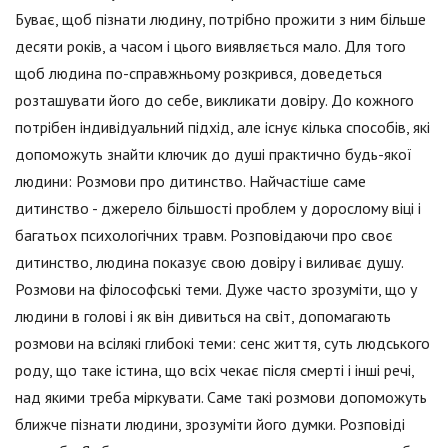
Буває, щоб пізнати людину, потрібно прожити з ним більше
десяти років, а часом і цього виявляється мало. Для того
щоб людина по-справжньому розкрився, доведеться
розташувати його до себе, викликати довіру. До кожного
потрібен індивідуальний підхід, але існує кілька способів, які
допоможуть знайти ключик до душі практично будь-якої
людини: Розмови про дитинство. Найчастіше саме
дитинство - джерело більшості проблем у дорослому віці і
багатьох психологічних травм. Розповідаючи про своє
дитинство, людина показує свою довіру і виливає душу.
Розмови на філософські теми. Дуже часто зрозуміти, що у
людини в голові і як він дивиться на світ, допомагають
розмови на всілякі глибокі теми: сенс життя, суть людського
роду, що таке істина, що всіх чекає після смерті і інші речі,
над якими треба міркувати. Саме такі розмови допоможуть
ближче пізнати людини, зрозуміти його думки. Розповіді