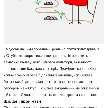
Слідуючи нашими порадами, реально стати популярним в
«Ютубі», як скоро - вже інше питання. Це залежить від
тематики каналу, його цільової аудиторії, активності
власника і ще багатьох факторів. Приміром, канал «Кращі
кліпи» точно набере підписників швидше, ніж «Цікава
ботаніка». Серед варіантів того, як стати популярним
блогером на «Ютубі», є кілька аморальних, не описаних в
цій статті. Однак вони дають швидке зростання гласності.
Що, де і як знімати
Після того як ви визначилися з концепцією каналу, можна