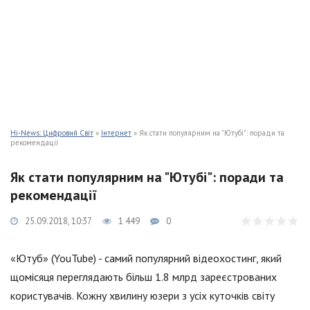
Hi-News: Цифровий Світ
»
Інтернет
» Як стати популярним на "Ютубі": поради та
рекомендації
Як стати популярним на "Ютубі": поради та
рекомендації
25.09.2018, 10:37
1 449
0
«Ютуб» (YouTube) - самий популярний відеохостинг, який
щомісяця переглядають більш 1.8 млрд зареєстрованих
користувачів. Кожну хвилину юзери з усіх куточків світу