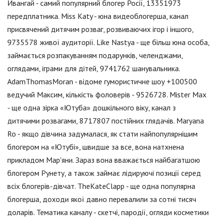
Ивангай - самий популярний блогер Росії, 13351973
передплатника. Miss Katy - юна видеоблогерша, канал
присвячений дитячим розваг, розвиваючих ігор і іншого,
9735578 живої аудиторії. Like Nastya - ще більш юна особа,
займається розпакуванням подарунків, челенджами,
оглядами, іграми для дітей, 9741762 шанувальника.
AdamThomasMoran - відоме гумористичне шоу +100500
ведучий Максим, кількість фоловерів - 9526728. Mister Max
- ще одна зірка «Ютуба» дошкільного віку, канал з
дитячими розвагами, 8717807 постійних глядачів. Maryana
Ro - якщо дівчина задумалася, як стати найпопулярнішим
блогером на «Ютубі», швидше за все, вона натхнена
прикладом Мар'яни. Зараз вона вважається найбагатшою
блогером Рунету, а також займає лідируючі позиції серед
всіх блогерів-дівчат. TheKateClapp - ще одна популярна
блогерша, доходи якої давно перевалили за сотні тисяч
доларів. Тематика каналу - скетчі, пародії, огляди косметики