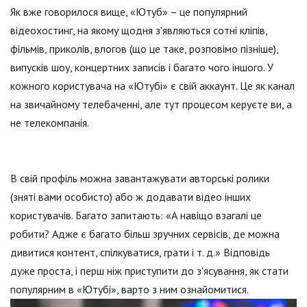
Як вже говорилося вище, «Ютуб» – це популярний
відеохостинг, на якому щодня з'являються сотні кліпів,
фільмів, приколів, влогов (що це таке, розповімо пізніше),
випусків шоу, концертних записів і багато чого іншого. У
кожного користувача на «Ютубі» є свій аккаунт. Це як канал
на звичайному телебаченні, але тут процесом керуєте ви, а
не телекомпанія.
В свій профіль можна завантажувати авторські ролики
(зняті вами особисто) або ж додавати відео інших
користувачів. Багато запитають: «А навіщо взагалі це
робити? Адже є багато більш зручних сервісів, де можна
дивитися контент, спілкуватися, грати і т. д.» Відповідь
дуже проста, і перш ніж приступити до з'ясування, як стати
популярним в «Ютубі», варто з ним ознайомитися.