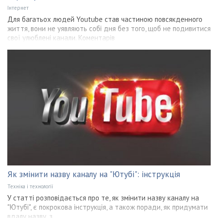
Інтернет
Для багатьох людей Youtube став частиною повсякденного
життя, вони не уявляють собі дня без того, щоб не подивитися
свої улюблені канали. Коментарів
Як змінити назву каналу на "Ютубі": інструкція
Техніка і технології
У статті розповідається про те, як змінити назву каналу на
"Ютубі", є покрокова інструкція, а також поради, як придумати
вдалу назву, з