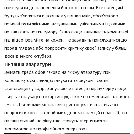
приступити до наповнення його контентом. Все відео, які
будуть з'являтися в новинах у підписників, обов'язково
повинні бути якісними, актуальними, унікальними і цікавими,
не завадять нотки гумору. Якщо люди залишають коментарі
під відео, реагуйте на кожен. Не завадить прислухатися до
порад глядача або попросити критику своєї запису у більш
досвідченого ютубера.
Питання апаратури
Знімати треба обов'язково на якісну апаратуру, при
хорошому освітленні, слідкувати за звуком і своїм
становищем у кадрі. Запускаючи відео, в першу чергу люди
звертають увагу на «картинку», а вже потім вникають в його
зміст. Для зйомки можна використовувати штатив або
попросити когось із знайомих допомогти у цій справі. Ті, хто
налаштований ще рішучіше, можуть звернутися за
допомогою до професійного оператора.