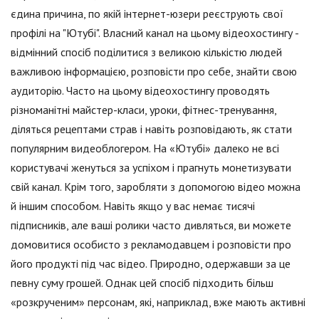
єдина причина, по якій інтернет-юзери реєструють свої
профілі на "Ютубі". Власний канал на цьому відеохостингу -
відмінний спосіб поділитися з великою кількістю людей
важливою інформацією, розповісти про себе, знайти свою
аудиторію. Часто на цьому відеохостингу проводять
різноманітні майстер-класи, уроки, фітнес-тренування,
діляться рецептами страв і навіть розповідають, як стати
популярним видеоблогером. На «Ютубі» далеко не всі
користувачі женуться за успіхом і прагнуть монетизувати
свій канал. Крім того, заробляти з допомогою відео можна
й іншим способом. Навіть якщо у вас немає тисячі
підписників, але ваші ролики часто дивляться, ви можете
домовитися особисто з рекламодавцем і розповісти про
його продукті під час відео. Природно, одержавши за це
певну суму грошей. Однак цей спосіб підходить більш
«розкрученим» персонам, які, наприклад, вже мають активні