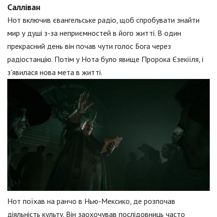
Салліван
Нот включив євангельське радіо, щоб спробувати знайти
мир у душі з-за неприємностей в його житті. В один
прекрасний день він почав чути голос Бога через
радіостанцію. Потім у Нота було явище Пророка Єзекіїля, і
з'явилася нова мета в житті.
Нот поїхав на ранчо в Нью-Мексико, де розпочав
діяльність культу. Він заохочував послідовниць часто