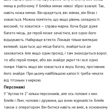
менш в робочому. У Блейка немає ніякої зброї взагалі. Так,
навіть ножа немає. Він крадеться, він знімає, він бігає і
ховається. Можна помітити, що якщо рівень складності
високий, то ховатися — справа марна. Хоча буде дуже
багато місць, де герой може зачаїтися, все одно його
відшукають. Найкраще втекти. Локація тільки виглядає
великий, здається, що місця багато, знайдеться де
заховатися. Але якщо один прохід, і там знаходиться ворог,
то або герой помре, або він знайде укриття і все одно
помре. Навіть якщо він ховається в якусь бочку, противник
його знайде. При цьому найбільшою капості треба чекати
від тітоньки з киркою.
Персонажі
У "Аутласте 2" кілька персонажів, але ось головні з них:
Блейк і Лінн, чоловік і дружина, що вони журналісти. Блейк
також є оператором. Він битися навіть не вміє, в основному