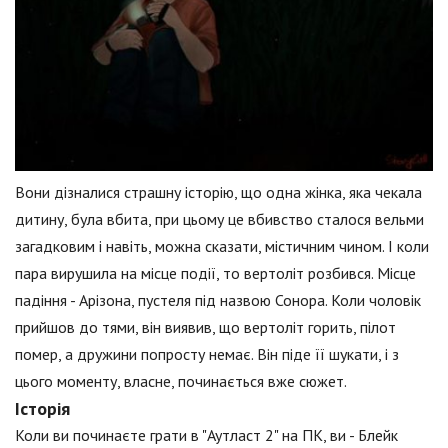
Вони дізналися страшну історію, що одна жінка, яка чекала
дитину, була вбита, при цьому це вбивство сталося вельми
загадковим і навіть, можна сказати, містичним чином. І коли
пара вирушила на місце події, то вертоліт розбився. Місце
падіння - Арізона, пустеля під назвою Сонора. Коли чоловік
прийшов до тями, він виявив, що вертоліт горить, пілот
помер, а дружини попросту немає. Він піде її шукати, і з
цього моменту, власне, починається вже сюжет.
Історія
Коли ви починаєте грати в "Аутласт 2" на ПК, ви - Блейк