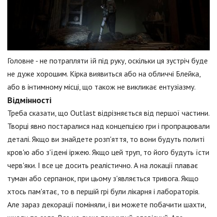
Головне - не потрапляти їй під руку, оскільки ця зустріч буде
не дуже хорошим. Кірка виявиться або на обличчі Блейка,
або в інтимному місці, що також не викликає ентузіазму.
Відмінності
Треба сказати, що Outlast відрізняється від першої частини.
Творці явно постаралися над концепцією гри і пропрацювали
деталі. Якщо ви знайдете розп'яття, то вони будуть политі
кров'ю або з'їдені іржею. Якщо цей труп, то його будуть їсти
черв'яки. І все це досить реалістично. А на локації плаває
туман або серпанок, при цьому з'являється тривога. Якщо
хтось пам'ятає, то в першій грі були лікарня і лабораторія.
Але зараз декорації поміняли, і ви можете побачити шахти,