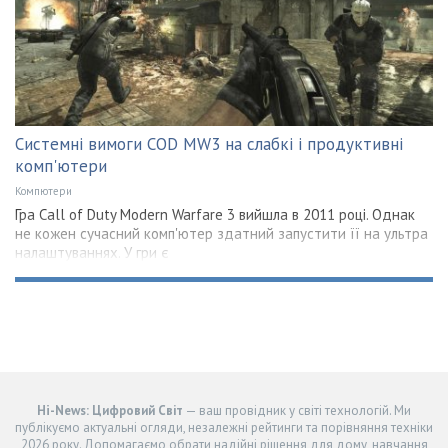
Системні вимоги COD MW3 на слабкі і продуктивні
комп'ютери
Компютери
Гра Call of Duty Modern Warfare 3 вийшла в 2011 році. Однак
не кожен сучасний комп'ютер здатний запустити її на ультра
налаштуваннях. У гри є
Hi-News: Цифровий Світ
— ваш провідник у світі технологій. Ми
публікуємо актуальні огляди, незалежні рейтинги та порівняння техніки
2026 року. Допомагаємо обрати надійні рішення для дому, навчання