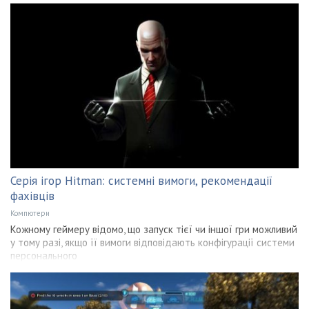
Серія ігор Hitman: системні вимоги, рекомендації
фахівців
Компютери
Кожному геймеру відомо, що запуск тієї чи іншої гри можливий
у тому разі, якщо її вимоги відповідають конфігурації системи
персонального