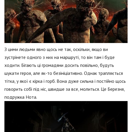
З цими людьми явно щось не так, оскільки, якщо ви
зустрінете одного з них на маршруті, то він там і буде
ходити. Бігають ці громадяни досить повільно, будуть
шукати героя, але як-то безініціативно. Однак трапляється
тітка, у якої є кірка і горб. Вона дуже сильна і постійно щось
говорить собі під ніс, швидше за все, молиться. Це Березня,
подружка Нота.