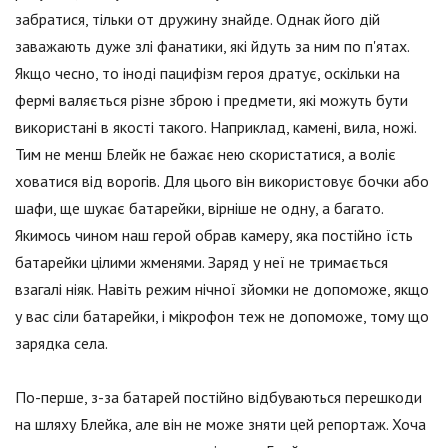
забратися, тільки от дружину знайде. Однак його дій
заважають дуже злі фанатики, які йдуть за ним по п'ятах.
Якщо чесно, то іноді пацифізм героя дратує, оскільки на
фермі валяється різне зброю і предмети, які можуть бути
використані в якості такого. Наприклад, камені, вила, ножі.
Тим не менш Блейк не бажає нею скористатися, а воліє
ховатися від ворогів. Для цього він використовує бочки або
шафи, ще шукає батарейки, вірніше не одну, а багато.
Якимось чином наш герой обрав камеру, яка постійно їсть
батарейки цілими жменями. Заряд у неї не тримається
взагалі ніяк. Навіть режим нічної зйомки не допоможе, якщо
у вас сіли батарейки, і мікрофон теж не допоможе, тому що
зарядка села.
По-перше, з-за батарей постійно відбуваються перешкоди
на шляху Блейка, але він не може зняти цей репортаж. Хоча