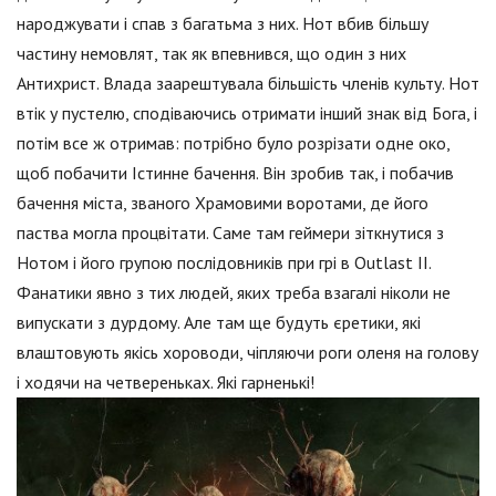
народжувати і спав з багатьма з них. Нот вбив більшу
частину немовлят, так як впевнився, що один з них
Антихрист. Влада заарештувала більшість членів культу. Нот
втік у пустелю, сподіваючись отримати інший знак від Бога, і
потім все ж отримав: потрібно було розрізати одне око,
щоб побачити Істинне бачення. Він зробив так, і побачив
бачення міста, званого Храмовими воротами, де його
паства могла процвітати. Саме там геймери зіткнутися з
Нотом і його групою послідовників при грі в Outlast II.
Фанатики явно з тих людей, яких треба взагалі ніколи не
випускати з дурдому. Але там ще будуть єретики, які
влаштовують якісь хороводи, чіпляючи роги оленя на голову
і ходячи на четвереньках. Які гарненькі!