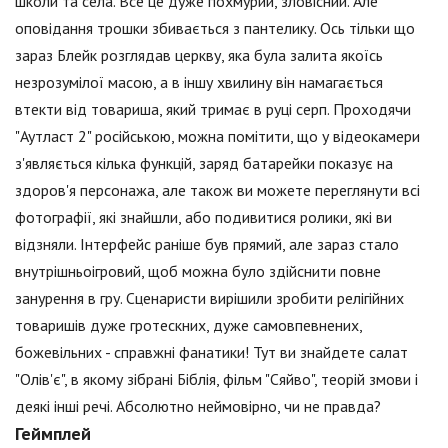
школи та села. Все це дуже похмурий, зловісний. Але
оповідання трошки збивається з пантелику. Ось тільки що
зараз Блейк розглядав церкву, яка була залита якоїсь
незрозумілої масою, а в іншу хвилину він намагається
втекти від товариша, який тримає в руці серп. Проходячи
"Аутласт 2" російською, можна помітити, що у відеокамери
з'являється кілька функцій, заряд батарейки показує на
здоров'я персонажа, але також ви можете переглянути всі
фотографії, які знайшли, або подивитися ролики, які ви
відзняли. Інтерфейс раніше був прямий, але зараз стало
внутрішньоігровий, щоб можна було здійснити повне
занурення в гру. Сценаристи вирішили зробити релігійних
товаришів дуже гротескних, дуже самовпевнених,
божевільних - справжні фанатики! Тут ви знайдете салат
"Олів'є", в якому зібрані Біблія, фільм "Сяйво", теорій змови і
деякі інші речі. Абсолютно неймовірно, чи не правда?
Геймплей