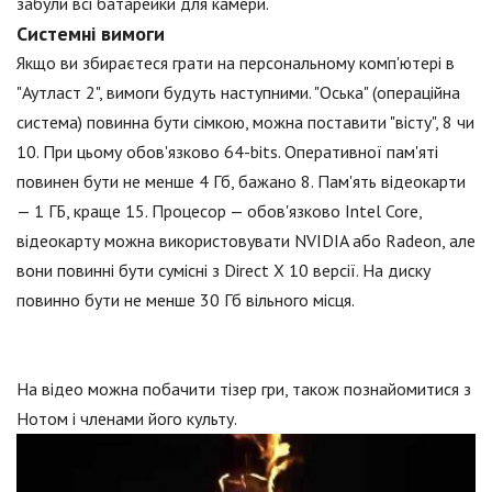
забули всі батарейки для камери.
Системні вимоги
Якщо ви збираєтеся грати на персональному комп'ютері в
"Аутласт 2", вимоги будуть наступними. "Оська" (операційна
система) повинна бути сімкою, можна поставити "вісту", 8 чи
10. При цьому обов'язково 64-bits. Оперативної пам'яті
повинен бути не менше 4 Гб, бажано 8. Пам'ять відеокарти
— 1 ГБ, краще 15. Процесор — обов'язково Intel Core,
відеокарту можна використовувати NVIDIA або Radeon, але
вони повинні бути сумісні з Direct X 10 версії. На диску
повинно бути не менше 30 Гб вільного місця.
На відео можна побачити тізер гри, також познайомитися з
Нотом і членами його культу.