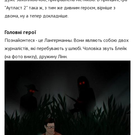
"Аутласт 2" така ж, з тим же дивним героєм, вірніше з
двома, ну а тепер докладніше.
Головні герої
Познайомтеся - це Лангерманны. Вони являють собою двох
журналістів, які перебувають у шлюбі. Чоловіка звуть Блейк
(на фото внизу), дружину Лінн.