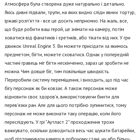
Атмосфера була створена дуже натурально і детально.
Якісь дивні підвали, трупи, на яких видно сліди явних тортур,
іржаві розп'яття - все це досить неприємно. На жаль, все,
що буде робити ваш герой, це знімати на камеру, потім
ховатися від фанатиків і єретиків, або тікати від них. У гри
движок Unreal Engine 3. Ви можете присідати за якимось
предметом, бігти, можете сховатися. Однак у попередній
частині гравець міг бігти нескінченно, зараз це зробити не
можна. Чим довше біг, тим повільніше швидкість.
Переробили систему переміщення, і виходить, що під час
бігу персонаж як би ковзає. А також персонаж може
відновити своє здоров'я, використовуючи бинти для
перев'язки ран. Але для цього потрібно зупинитися, тому
персонаж не може виконати таку операцію, коли його
переслідують. У грі "Аутласт 2" проходження трохи
важкувато, оскільки доводиться весь час шукати батарейки,
щоб підтримувати камеру в робочому стані, ну або більш-