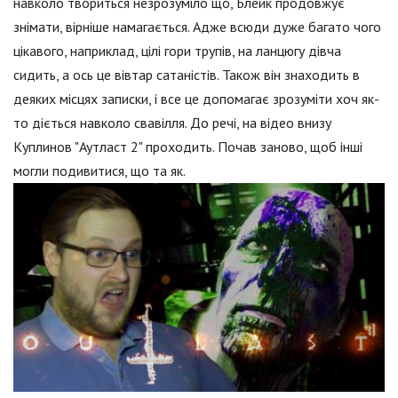
навколо твориться незрозуміло що, Блейк продовжує
знімати, вірніше намагається. Адже всюди дуже багато чого
цікавого, наприклад, цілі гори трупів, на ланцюгу дівча
сидить, а ось це вівтар сатаністів. Також він знаходить в
деяких місцях записки, і все це допомагає зрозуміти хоч як-
то діється навколо свавілля. До речі, на відео внизу
Куплинов "Аутласт 2" проходить. Почав заново, щоб інші
могли подивитися, що та як.