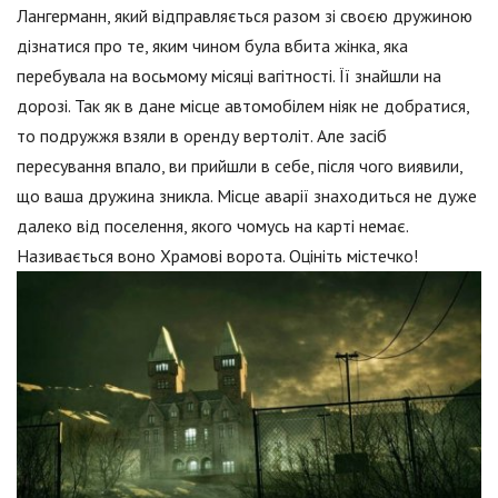
Лангерманн, який відправляється разом зі своєю дружиною
дізнатися про те, яким чином була вбита жінка, яка
перебувала на восьмому місяці вагітності. Її знайшли на
дорозі. Так як в дане місце автомобілем ніяк не добратися,
то подружжя взяли в оренду вертоліт. Але засіб
пересування впало, ви прийшли в себе, після чого виявили,
що ваша дружина зникла. Місце аварії знаходиться не дуже
далеко від поселення, якого чомусь на карті немає.
Називається воно Храмові ворота. Оцініть містечко!