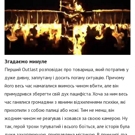
Згадаємо минуле
Перший Outlast розповідає про товариша, який потрапив у
дуже дивну, заплутану і досить погану ситуацію. Причому
його весь час намагалися якимось чином вбити, але він
примудрився зберегти свій дух пацифіста. Хоча за ним весь
час ганялися громадяни з явними відхиленнями психіки, які
прихопили з собою палиці або ножі. Тим не менш, він
жодним чином не реагував і ховався за своєю камерою. Ну
так, герой трохи тупуватий і всього боїться, але історія була
дуже захоплюючою, приправлена містикою. В принципі, гра