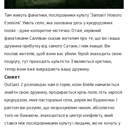
Там живуть фанатики, послідовники культу "Заповіт Нового
Єзекіїля". Уявіть село, яка захована десь у кукурудзяних
полях - дуже колоритне містечко. Отже, керівний
фанатиками Салліван сказав жителям про те, що ви і ваша
дружина прибутку від самого Сатани, і ніяк інакше. Він
послав жителів, щоб вони вас убили. Герой знаходить свою
подругу, тут приходять культісти. З'являються єретики,
тепер вони вже викрадають вашу дружину.
Сюжет
Outlast 2 розповідає нам історію, коли Блейк намагається
знайти свою дружину, продирається крізь поля, геть зарослі
кукурудзою, милі пасторальні села, дерев'яні будиночки. І
раптом він розуміє, що незрозумілим чином, абсолютно
того не бажаючи, знаходиться в центрі конфлікту, який
стався між послідовниками культу і людьми, які не хочуть у