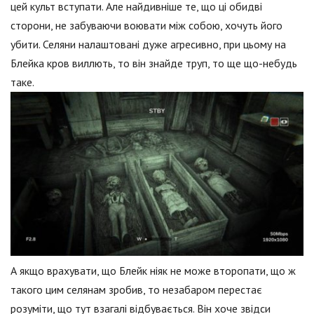
цей культ вступати. Але найдивніше те, що ці обидві
сторони, не забуваючи воювати між собою, хочуть його
убити. Селяни налаштовані дуже агресивно, при цьому на
Блейка кров виллють, то він знайде труп, то ще що-небудь
таке.
А якщо врахувати, що Блейк ніяк не може второпати, що ж
такого цим селянам зробив, то незабаром перестає
розуміти, що тут взагалі відбувається. Він хоче звідси