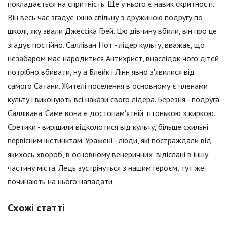
покладається на спритність. Ще у нього є навик скритності.
Він весь час згадує їхню спільну з дружиною подругу по
школі, яку звали Джессіка Грей. Цю дівчину вбили, він про це
згадує постійно. Салліван Нот - лідер культу, вважає, що
незабаром має народитися Антихрист, внаслідок чого дітей
потрібно вбивати, ну а Блейк і Лінн явно з'явилися від
самого Сатани. Жителі поселення в основному є членами
культу і виконують всі накази свого лідера. Березня - подруга
Саллівана. Саме вона є достопам'ятній тітонькою з киркою.
Єретики - вирішили відколотися від культу, більше схильні
первісним інстинктам. Уражені - люди, які постраждали від
якихось хвороб, в основному венеричних, відіслані в іншу
частину міста. Ледь зустрінуться з нашим героєм, тут же
починають на нього нападати.
Схожі статті